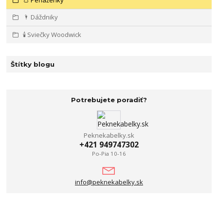
🌂 Dáždniky
🕯️ Sviečky Woodwick
Štítky blogu
Potrebujete poradiť?
Peknekabelky.sk
+421 949747302
Po-Pia 10-16
info@peknekabelky.sk