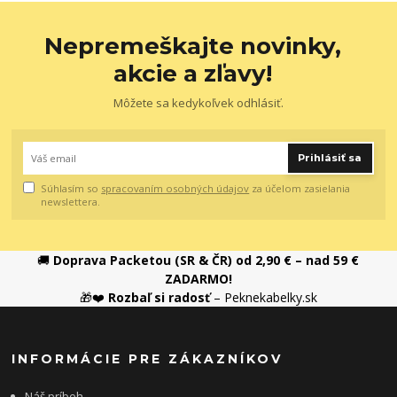
Nepremeškajte novinky,
akcie a zľavy!
Môžete sa kedykoľvek odhlásiť.
Prihlásiť sa
Súhlasím so
spracovaním osobných údajov
za účelom zasielania
newslettera.
🚚
Doprava Packetou (SR & ČR) od 2,90 € – nad 59 €
ZADARMO!
🎁❤️
Rozbaľ si radosť
– Peknekabelky.sk
INFORMÁCIE PRE ZÁKAZNÍKOV
Náš príbeh