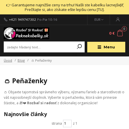
👉 Garantujeme najnižšie ceny na trhu! Našli ste kabelku lacnejšie?
Prečítajte si, ako získate ešte lepšiu cenu [TU].
+421 949747302
Po-Pia 10-16
EUR
0
0 €
Menu
Úvod
Blog
👛 Peňaženky
👛 Peňaženky
👛 Objavte tajomstvá správneho výberu, významu farieb a starostlivosti o
váš najosobnejší doplnok. Vyberte si peňaženku, ktorá vám prinesie
šťastie, a 🎁❤️
Rozbaľ si radosť
z dokonalej organizácie!
Najnovšie články
strana
z 1