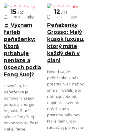
15
12
07
05
👛 Peňaženky
👛 Peňaženky
2026
2026
👛 Význam
Peňaženky
farieb
Grosso: Malý
peňaženky:
kúsok luxusu,
Ktorá
ktorý máte
priťahuje
každý deň v
peniaze a
dlani
úspech podľa
Hovorí sa, že
Feng Šuej?
peňaženka o nás
prezradí viac, než by
Hovorí sa, že
sme si mysleli. Je to
peňaženka je
náš najosobnejší
domovom našich
doplnok – svedok
peňazí a energie
našich káv s
hojnosti. Staré
priateľmi, nákupov,
učenie Feng Šuej
ktoré nám urobili
dokonca tvrdí, že to,
radosť, aj plánov na
v akej farbe