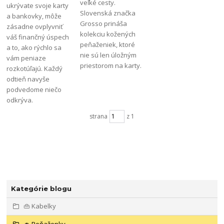
veľké cesty.
ukrývate svoje karty
Slovenská značka
a bankovky, môže
Grosso prináša
zásadne ovplyvniť
kolekciu kožených
váš finančný úspech
peňaženiek, ktoré
a to, ako rýchlo sa
nie sú len úložným
vám peniaze
priestorom na karty.
rozkotúľajú. Každý
odtieň navyše
podvedome niečo
odkrýva.
strana
z 1
Kategórie blogu
👜 Kabelky
👛 Peňaženky