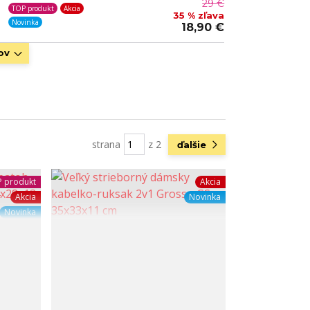
29 €
TOP produkt
Akcia
35 % zľava
Novinka
18,90 €
ov
strana
z 2
ďalšie
 produkt
Akcia
Akcia
Novinka
Novinka