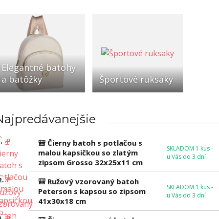
Elegantné batohy
a batôžky
Športové ruksaky
Najpredávanejšie
.
🎒 Čierny batoh s potlačou s
SKLADOM 1 kus -
malou kapsičkou so zlatým
u Vás do 3 dní
zipsom Grosso 32x25x11 cm
2.
🎒 Ružový vzorovaný batoh
SKLADOM 1 kus -
Peterson s kapsou so zipsom
u Vás do 3 dní
41x30x18 cm
3.