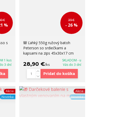
49 €
39 €
21 %
- 26 %
sso s
🎒 Ľahký 550g ružový batoh
Peterson so srdiečkami a
kapsami na zips 45x30x17 cm
M 1 kus
SKLADOM - u
28,90 €
 do 3 dní
/
ks
Vás do 3 dní
íka
Pridať do košíka
Akcia
Akcia
Novinka
Novinka