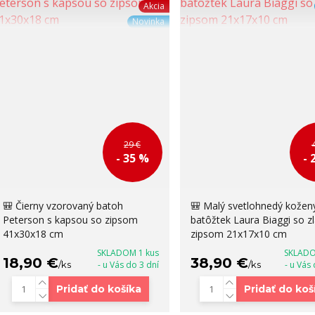
Akcia
Novinka
29 €
- 35 %
- 
🎒 Čierny vzorovaný batoh
🎒 Malý svetlohnedý kožen
Peterson s kapsou so zipsom
batôžtek Laura Biaggi so z
41x30x18 cm
zipsom 21x17x10 cm
SKLADOM 1 kus
SKLADO
18,90 €
38,90 €
/
ks
- u Vás do 3 dní
/
ks
- u Vás
Pridať do košíka
Pridať do koš