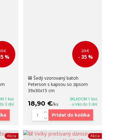
29 €
29 €
35 %
- 35 %
🎒 Šedý vzorovaný batoh
som
Peterson s kapsou so zipsom
39x30x15 cm
M 1 kus
SKLADOM 1 kus
18,90 €
 do 3 dní
/
ks
- u Vás do 3 dní
íka
Pridať do košíka
Akcia
Akcia