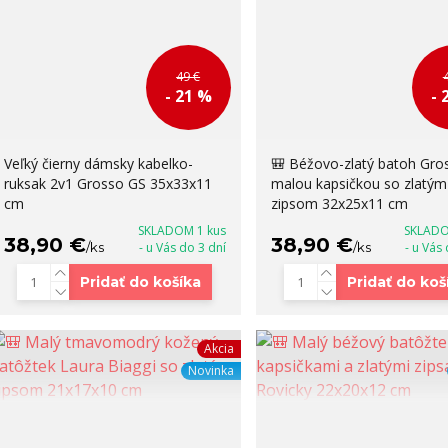
49 €
- 21 %
- 
Veľký čierny dámsky kabelko-
🎒 Béžovo-zlatý batoh Gro
ruksak 2v1 Grosso GS 35x33x11
malou kapsičkou so zlatým
cm
zipsom 32x25x11 cm
SKLADOM 1 kus
SKLADO
38,90 €
38,90 €
/
ks
- u Vás do 3 dní
/
ks
- u Vás
Pridať do košíka
Pridať do koš
Akcia
Novinka