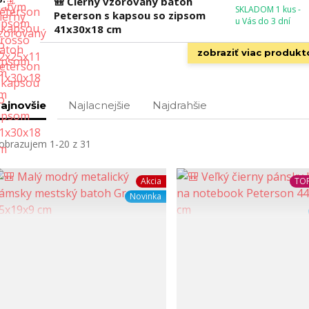
🎒 Čierny vzorovaný batoh
SKLADOM 1 kus -
Peterson s kapsou so zipsom
u Vás do 3 dní
41x30x18 cm
zobraziť viac produkt
ajnovšie
Najlacnejšie
Najdrahšie
obrazujem 1-20 z 31
Akcia
TOP
Novinka