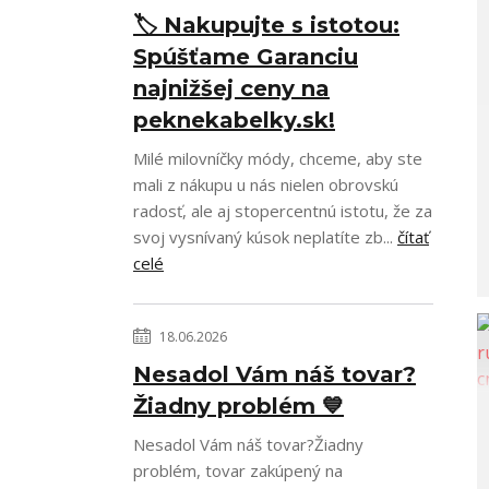
🏷️ Nakupujte s istotou:
Spúšťame Garanciu
najnižšej ceny na
peknekabelky.sk!
Milé milovníčky módy, chceme, aby ste
mali z nákupu u nás nielen obrovskú
radosť, ale aj stopercentnú istotu, že za
svoj vysnívaný kúsok neplatíte zb...
čítať
celé
18.06.2026
Nesadol Vám náš tovar?
Žiadny problém 💙
Nesadol Vám náš tovar?Žiadny
problém, tovar zakúpený na