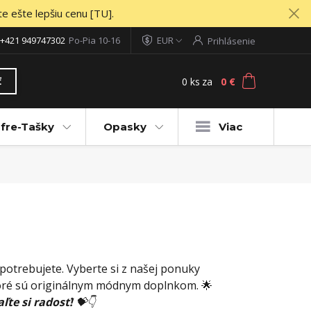
te ešte lepšiu cenu [TU].
+421 949747302
Po-Pia 10-16
EUR
Prihlásenie
0
ks
za
0 €
ť
fre-Tašky
Opasky
Viac
 potrebujete. Vyberte si z našej ponuky
oré sú originálnym módnym doplnkom. 🌟
ľte si radosť!
💝👇