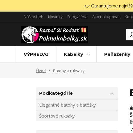
👉 Garantujeme najnižšie
Náš príbeh
Novinky
Fotogaléria
Ako nakupovať
Kont
VÝPREDAJ
Kabelky
Peňaženky
Úvod
Batohy a ruksaky
Podkategórie
Elegantné batohy a batôžky

Š
Športové ruksaky
š
V