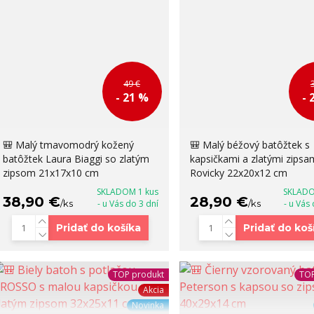
49 €
- 21 %
- 
🎒 Malý tmavomodrý kožený
🎒 Malý béžový batôžtek s
batôžtek Laura Biaggi so zlatým
kapsičkami a zlatými zipsa
zipsom 21x17x10 cm
Rovicky 22x20x12 cm
SKLADOM 1 kus
SKLADO
38,90 €
28,90 €
/
ks
- u Vás do 3 dní
/
ks
- u Vás
Pridať do košíka
Pridať do koš
TOP produkt
TOP
Akcia
Novinka