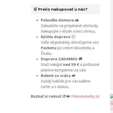
🛒 Prečo nakupovať u nás?
Pohodlie domova
🛋️
Zabudnite na preplnené obchody.
Nakupujte v kľude a bez stresu.
Rýchla doprava
📦
Vaše objednávky doručujeme cez
Packetu
po celom Slovensku a
Česku.
Doprava ZADARMO
🚚
Stačí nakúpiť
nad 59 €
a poštovné
platíme kompletne za vás!
Balené zo srdca
❤️
Každý balíček pre vás balíme
ručne a s láskou.
Rozbaľ si radosť
🎁❤️
Peknekabelky.sk