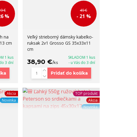
39 €
49 €
26 %
- 21 %
oh na
Veľký strieborný dámsky kabelko-
x13 cm
ruksak 2v1 Grosso GS 35x33x11
cm
M 1 kus
SKLADOM 1 kus
38,90 €
 do 3 dní
/
ks
- u Vás do 3 dní
íka
Pridať do košíka
Akcia
TOP produkt
Novinka
Akcia
Novinka