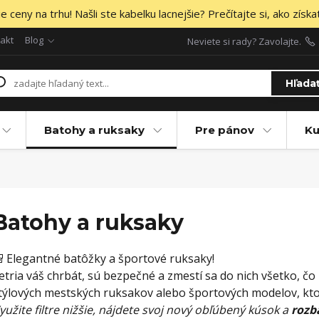
 ceny na trhu! Našli ste kabelku lacnejšie? Prečítajte si, ako získa
akt
Blog
Neviete si rady? Zavolajte.
Hľada
Batohy a ruksaky
Pre pánov
Ku
Batohy a ruksaky
 Elegantné batôžky a športové ruksaky!
etria váš chrbát, sú bezpečné a zmestí sa do nich všetko, čo
týlových mestských ruksakov alebo športových modelov, kt
yužite filtre nižšie, nájdete svoj nový obľúbený kúsok a
rozba