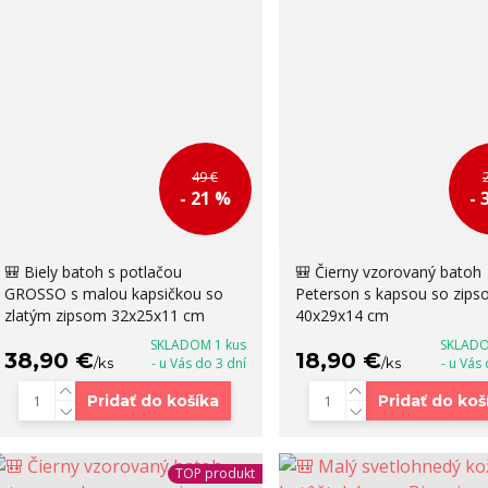
49 €
- 21 %
- 
🎒 Biely batoh s potlačou
🎒 Čierny vzorovaný batoh
GROSSO s malou kapsičkou so
Peterson s kapsou so zip
zlatým zipsom 32x25x11 cm
40x29x14 cm
SKLADOM 1 kus
SKLADO
38,90 €
18,90 €
/
ks
- u Vás do 3 dní
/
ks
- u Vás
Pridať do košíka
Pridať do koš
TOP produkt