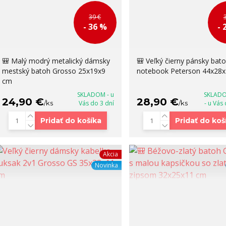
39 €
- 36 %
- 
🎒 Malý modrý metalický dámsky
🎒 Veľký čierny pánsky bat
mestský batoh Grosso 25x19x9
notebook Peterson 44x28
cm
SKLADOM - u
SKLADO
24,90 €
28,90 €
/
ks
Vás do 3 dní
/
ks
- u Vás
Pridať do košíka
Pridať do koš
Akcia
Novinka