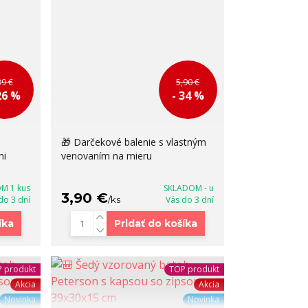
39 €
5,90 €
26 %
- 34 %
🎁 Darčekové balenie s vlastným
mi
venovaním na mieru
M 1 kus
SKLADOM - u
3,90 €
 do 3 dní
/
ks
Vás do 3 dní
íka
Pridať do košíka
 produkt
TOP produkt
Akcia
Akcia
Novinka
Novinka