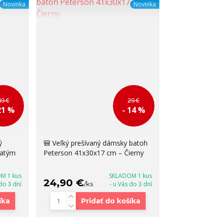
Novinka
Novinka
49 €
29 €
21 %
- 14 %
ý
🎒 Veľký prešívaný dámsky batoh
latým
Peterson 41x30x17 cm – Čierny
M 1 kus
SKLADOM 1 kus
24,90 €
 do 3 dní
/
ks
- u Vás do 3 dní
íka
Pridať do košíka