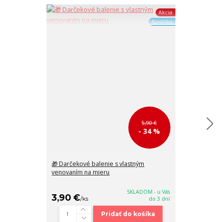
Akcia
Novinka
5,90 €
- 34 %
🎁 Darčekové balenie s vlastným
🎒 Čierny bato
venovaním na mieru
kapsičkou so 
32x25x11 cm
SKLADOM - u Vás
3,90 €
38,90 €
/
ks
do 3 dní
/
k
Pridať do košíka