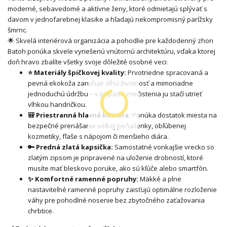
moderné, sebavedomé a aktívne ženy, ktoré odmietajú splývať s
davom v jednofarebnej klasike a hľadajú nekompromisný parížsky
šmrnc.
🌟 Skvelá interiérová organizácia a pohodlie pre každodenný zhon
Batoh ponúka skvele vyriešenú vnútornú architektúru, vďaka ktorej
doň hravo zbalíte všetky svoje dôležité osobné veci:
⭐ Materiály špičkovej kvality:
Prvotriedne spracovaná a
pevná ekokoža zaručuje dlhú životnosť a mimoriadne
jednoduchú údržbu – v prípade znečistenia ju stačí utrieť
vlhkou handričkou.
🎒 Priestranná hlavná komora:
Ponúka dostatok miesta na
bezpečné prenášanie veľkej peňaženky, obľúbenej
kozmetiky, fľaše s nápojom či menšieho diára.
🔑 Predná zlatá kapsička:
Samostatné vonkajšie vrecko so
zlatým zipsom je pripravené na uloženie drobností, ktoré
musíte mať bleskovo poruke, ako sú kľúče alebo smartfón.
✨ Komfortné ramenné popruhy:
Mäkké a plne
nastaviteľné ramenné popruhy zaisťujú optimálne rozloženie
váhy pre pohodlné nosenie bez zbytočného zaťažovania
chrbtice.