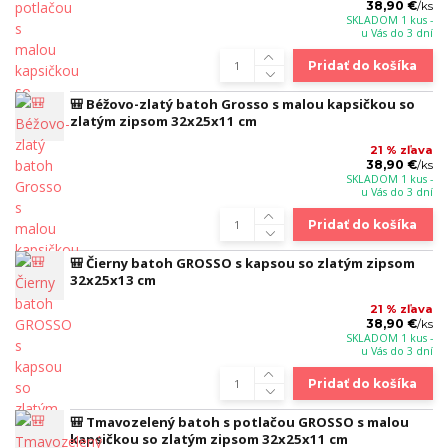
38,90 €
/
ks
SKLADOM 1 kus -
u Vás do 3 dní
Pridať do košíka
🎒 Béžovo-zlatý batoh Grosso s malou kapsičkou so
zlatým zipsom 32x25x11 cm
21 % zľava
38,90 €
/
ks
SKLADOM 1 kus -
u Vás do 3 dní
Pridať do košíka
🎒 Čierny batoh GROSSO s kapsou so zlatým zipsom
32x25x13 cm
21 % zľava
38,90 €
/
ks
SKLADOM 1 kus -
u Vás do 3 dní
Pridať do košíka
🎒 Tmavozelený batoh s potlačou GROSSO s malou
kapsičkou so zlatým zipsom 32x25x11 cm