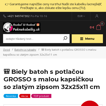
👉 Garantujeme najnižšie ceny na trhu! Našli ste kabelku lacnejšie?
Prečítajte si, ako získate ešte lepšiu cenu [TU].
+421 949747302
Po-Pia 10-16
EUR
0
0 €
Menu
Úvod
Batohy a ruksaky
🎒 Biely batoh s potlačou GROSSO s malou
kapsičkou so zlatým zipsom 32x25x11 cm
🎒 Biely batoh s potlačou
GROSSO s malou kapsičkou
so zlatým zipsom 32x25x11 cm
Novinka
Akcia
TOP produkt