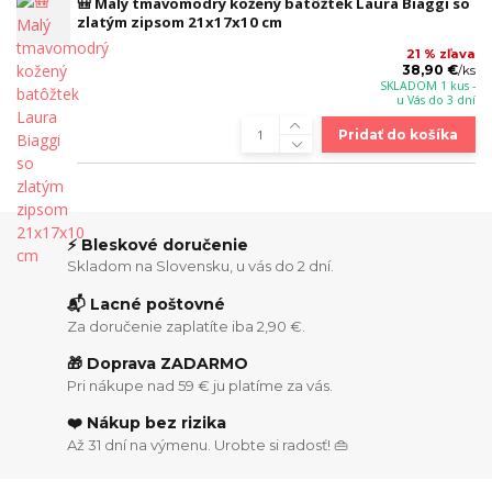
🎒 Malý tmavomodrý kožený batôžtek Laura Biaggi so
zlatým zipsom 21x17x10 cm
21 % zľava
38,90 €
/
ks
SKLADOM 1 kus -
u Vás do 3 dní
Pridať do košíka
⚡ Bleskové doručenie
Skladom na Slovensku, u vás do 2 dní.
📬 Lacné poštovné
Za doručenie zaplatíte iba 2,90 €.
🎁 Doprava ZADARMO
Pri nákupe nad 59 € ju platíme za vás.
❤️ Nákup bez rizika
Až 31 dní na výmenu. Urobte si radosť! 👜