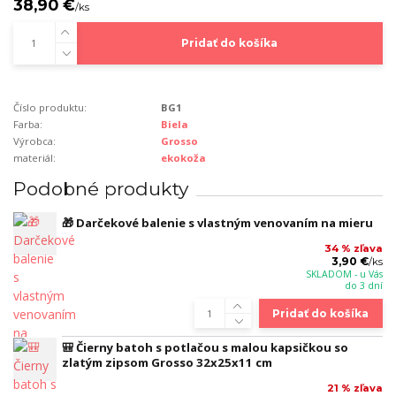
38,90 €
/
ks
Pridať do košíka
Číslo produktu:
BG1
Farba:
Biela
Výrobca:
Grosso
materiál:
ekokoža
Podobné produkty
🎁 Darčekové balenie s vlastným venovaním na mieru
34 % zľava
3,90 €
/
ks
SKLADOM - u Vás
do 3 dní
Pridať do košíka
🎒 Čierny batoh s potlačou s malou kapsičkou so
zlatým zipsom Grosso 32x25x11 cm
21 % zľava