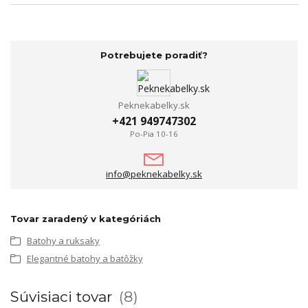
Potrebujete poradiť?
Peknekabelky.sk
+421 949747302
Po-Pia 10-16
info@peknekabelky.sk
Tovar zaradený v kategóriách
Batohy a ruksaky
Elegantné batohy a batôžky
Súvisiaci tovar
8