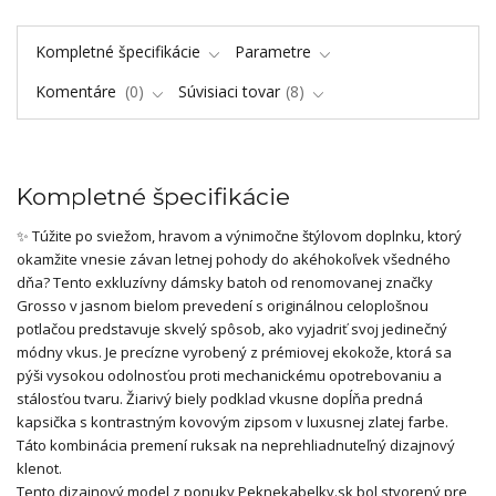
Kompletné špecifikácie
Parametre
Komentáre
0
Súvisiaci tovar
8
Kompletné špecifikácie
✨ Túžite po sviežom, hravom a výnimočne štýlovom doplnku, ktorý
okamžite vnesie závan letnej pohody do akéhokoľvek všedného
dňa? Tento exkluzívny dámsky batoh od renomovanej značky
Grosso v jasnom bielom prevedení s originálnou celoplošnou
potlačou predstavuje skvelý spôsob, ako vyjadriť svoj jedinečný
módny vkus. Je precízne vyrobený z prémiovej ekokože, ktorá sa
pýši vysokou odolnosťou proti mechanickému opotrebovaniu a
stálosťou tvaru. Žiarivý biely podklad vkusne dopĺňa predná
kapsička s kontrastným kovovým zipsom v luxusnej zlatej farbe.
Táto kombinácia premení ruksak na neprehliadnuteľný dizajnový
klenot.
Tento dizajnový model z ponuky Peknekabelky.sk bol stvorený pre