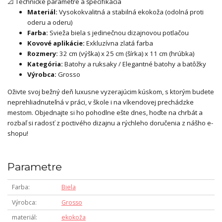
📐 Technické parametre a špecifikácia
Materiál:
Vysokokvalitná a stabilná ekokoža (odolná proti
oderu a oderu)
Farba:
Svieža biela s jedinečnou dizajnovou potlačou
Kovové aplikácie:
Exkluzívna zlatá farba
Rozmery:
32 cm (výška) x 25 cm (šírka) x 11 cm (hrúbka)
Kategória:
Batohy a ruksaky / Elegantné batohy a batôžky
Výrobca:
Grosso
Oživte svoj bežný deň luxusne vyzerajúcim kúskom, s ktorým budete
neprehliadnuteľná v práci, v škole i na víkendovej prechádzke
mestom. Objednajte si ho pohodlne ešte dnes, hoďte na chrbát a
rozbaľ si radosť z poctivého dizajnu a rýchleho doručenia z nášho e-
shopu!
Parametre
Farba
Biela
Výrobca
Grosso
materiál
ekokoža