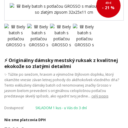
49 €
- 21 %
⚡ Originálny dámsky mestský ruksak z kvalitnej
ekokože so zlatými detailmi
✨ Túžite po sviežom, hravom a výnimočne štýlovom doplnku, ktorý
okamžite vnesie závan letnej pohody do akéhokoľvek všedného dňa?
Tento exkluzívny dámsky batoh od renomovanej značky Grosso v
jasnom bielom prevedení s originálnou celoplošnou potlačou
predstavuje skvelý spôsob, ako vyjadriť svoj jedine...
celý popis
Dostupnosť
SKLADOM 1 kus - u Vás do 3 dní
Nie sme platcovia DPH