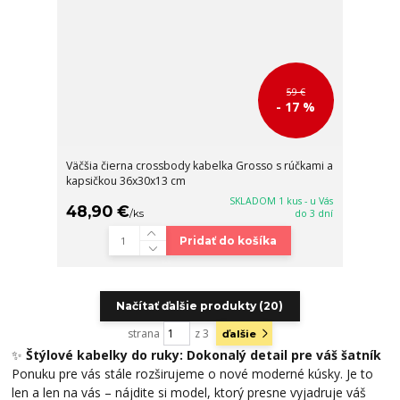
59 €
- 17 %
Väčšia čierna crossbody kabelka Grosso s rúčkami a
kapsičkou 36x30x13 cm
SKLADOM 1 kus - u Vás
48,90 €
/
ks
do 3 dní
Pridať do košíka
Načítať ďalšie produkty (20)
strana
z 3
ďalšie
✨
Štýlové kabelky do ruky: Dokonalý detail pre váš šatník
Ponuku pre vás stále rozširujeme o nové moderné kúsky. Je to
len a len na vás – nájdite si model, ktorý presne vyjadruje váš