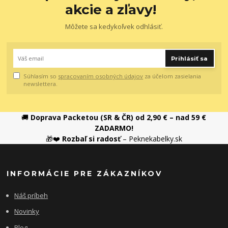
akcie a zľavy!
Môžete sa kedykoľvek odhlásiť.
Prihlásiť sa
Súhlasím so
spracovaním osobných údajov
za účelom zasielania
newslettera.
🚚
Doprava Packetou (SR & ČR) od 2,90 € – nad 59 €
ZADARMO!
🎁❤️
Rozbaľ si radosť
– Peknekabelky.sk
INFORMÁCIE PRE ZÁKAZNÍKOV
Náš príbeh
Novinky
Blog