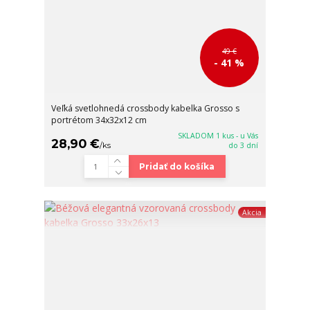
49 €
- 41 %
Veľká svetlohnedá crossbody kabelka Grosso s
portrétom 34x32x12 cm
SKLADOM 1 kus - u Vás
28,90 €
/
ks
do 3 dní
Pridať do košíka
Akcia