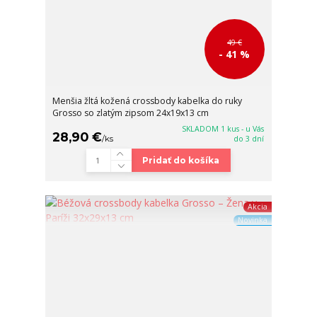
49 €
- 41 %
Menšia žltá kožená crossbody kabelka do ruky
Grosso so zlatým zipsom 24x19x13 cm
SKLADOM 1 kus - u Vás
28,90 €
/
ks
do 3 dní
Pridať do košíka
Akcia
Novinka