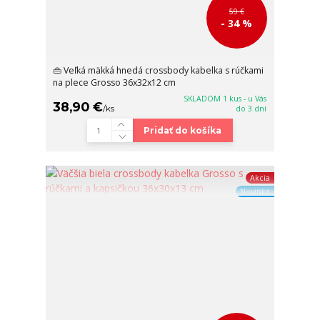
59 €
- 34 %
👜 Veľká mäkká hnedá crossbody kabelka s rúčkami
na plece Grosso 36x32x12 cm
SKLADOM 1 kus - u Vás
38,90 €
/
ks
do 3 dní
Pridať do košíka
Akcia
Novinka