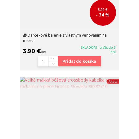
5,90 €
- 34 %
🎁 Darčekové balenie s vlastným venovaním na
mieru
SKLADOM - u Vás do 3
3,90 €
/
ks
dní
Pridať do košíka
Akcia