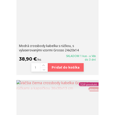
Modrá crossbody kabelka s rúčkou, s
vylaserovanými vzormi Grosso 24x20x14
SKLADOM 1 kus - u Vás
38,90 €
/
ks
do 3 dní
Pridať do košíka
TOP produkt
Akcia