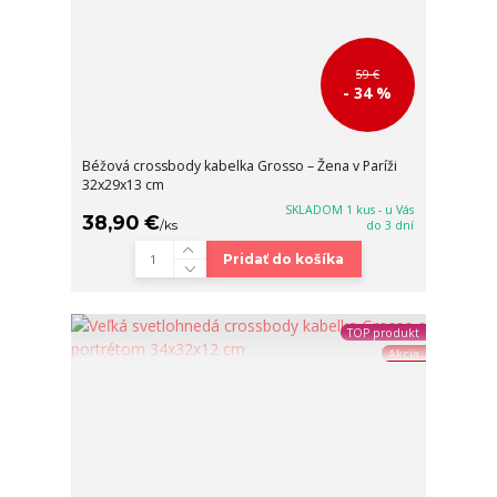
59 €
- 34 %
Béžová crossbody kabelka Grosso – Žena v Paríži
32x29x13 cm
SKLADOM 1 kus - u Vás
38,90 €
/
ks
do 3 dní
Pridať do košíka
TOP produkt
Akcia