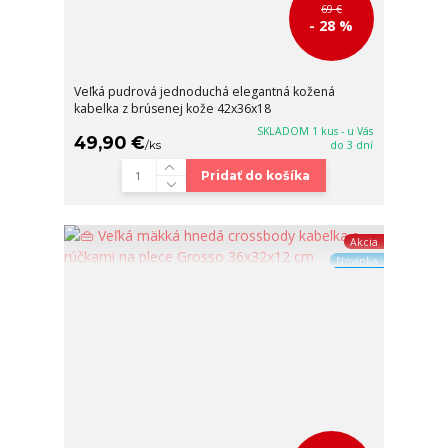
69 €
- 28 %
Veľká pudrová jednoduchá elegantná kožená
kabelka z brúsenej kože 42x36x18
SKLADOM 1 kus - u Vás
49,90 €
/
ks
do 3 dní
Pridať do košíka
Akcia
Novinka