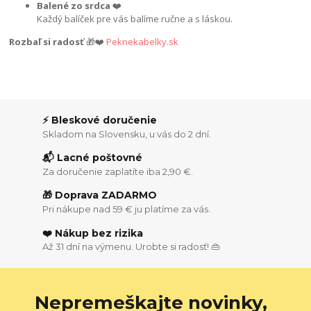
Balené zo srdca
❤️
Každý balíček pre vás balíme ručne a s láskou.
Rozbaľ si radosť
🎁❤️
Peknekabelky.sk
⚡ Bleskové doručenie
Skladom na Slovensku, u vás do 2 dní.
📬 Lacné poštovné
Za doručenie zaplatíte iba 2,90 €.
🎁 Doprava ZADARMO
Pri nákupe nad 59 € ju platíme za vás.
❤️ Nákup bez rizika
Až 31 dní na výmenu. Urobte si radosť! 👜
Nepremeškajte novinky,