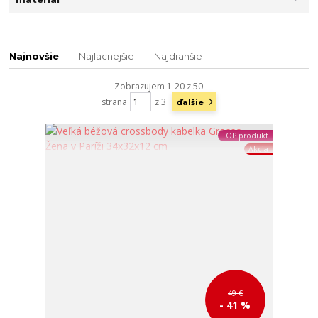
Najnovšie
Najlacnejšie
Najdrahšie
Zobrazujem 1-20 z 50
strana
z 3
ďalšie
TOP produkt
Akcia
49 €
- 41 %