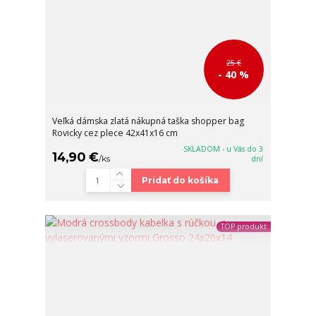
25 €
- 40 %
Veľká dámska zlatá nákupná taška shopper bag
Rovicky cez plece 42x41x16 cm
SKLADOM - u Vás do 3
14,90 €
/
ks
dní
Pridať do košíka
TOP produkt