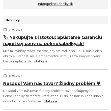
info@peknekabelky.sk
Novinky
21.07.2026
🏷️ Nakupujte s istotou: Spúšťame Garanciu
najnižšej ceny na peknekabelky.sk!
Milé milovníčky módy, chceme, aby ste mali z nákupu u nás nielen
obrovskú radosť, ale aj stopercentnú istotu, že za svoj vysnívaný
kúsok neplatíte zb...
čítať celé
18.06.2026
Nesadol Vám náš tovar? Žiadny problém 💙
Nesadol Vám náš tovar?Žiadny problém, tovar zakúpený na
Peknekabelky.sk môžete vrátiť až do 31 dní od nákupu bez udania
dôvodu. https://www.pe...
čítať celé