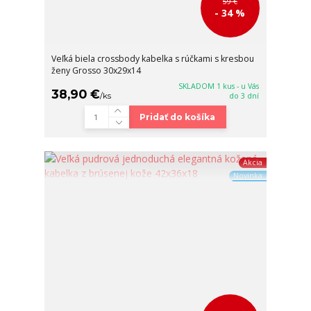
59 €
- 34 %
Veľká biela crossbody kabelka s rúčkami s kresbou
ženy Grosso 30x29x14
SKLADOM 1 kus - u Vás
38,90 €
/
ks
do 3 dní
Pridať do košíka
Akcia
Novinka