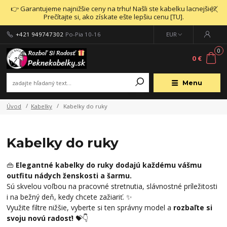
👉 Garantujeme najnižšie ceny na trhu! Našli ste kabelku lacnejšie?
Prečítajte si, ako získate ešte lepšiu cenu [TU].
+421 949747302
Po-Pia 10-16
EUR
0
0 €
Menu
Úvod
Kabelky
Kabelky do ruky
Kabelky do ruky
👜
Elegantné kabelky do ruky dodajú každému vášmu
outfitu nádych ženskosti a šarmu.
Sú skvelou voľbou na pracovné stretnutia, slávnostné príležitosti
i na bežný deň, kedy chcete zažiariť. ✨
Využite filtre nižšie, vyberte si ten správny model a
rozbaľte si
svoju novú radosť!
💝👇