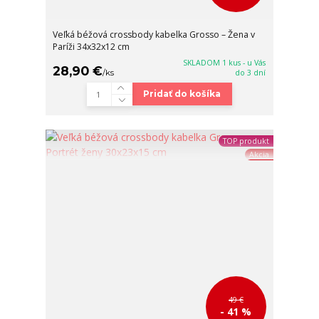
Veľká béžová crossbody kabelka Grosso – Žena v
Paríži 34x32x12 cm
SKLADOM 1 kus - u Vás
28,90 €
/
ks
do 3 dní
Pridať do košíka
TOP produkt
Akcia
49 €
- 41 %