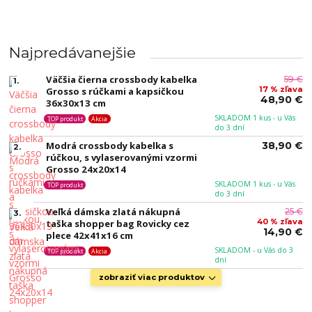
Najpredávanejšie
Väčšia čierna crossbody kabelka
59 €
1.
17 % zľava
Grosso s rúčkami a kapsičkou
48,90 €
36x30x13 cm
SKLADOM 1 kus - u Vás
TOP produkt
Akcia
do 3 dní
Modrá crossbody kabelka s
38,90 €
2.
rúčkou, s vylaserovanými vzormi
Grosso 24x20x14
SKLADOM 1 kus - u Vás
TOP produkt
do 3 dní
Veľká dámska zlatá nákupná
25 €
3.
40 % zľava
taška shopper bag Rovicky cez
14,90 €
plece 42x41x16 cm
SKLADOM - u Vás do 3
TOP produkt
Akcia
dní
zobraziť viac produktov