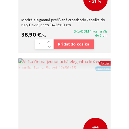
- 21 %
Modrá elegantná prešívaná crossbody kabelka do
ruky David Jones 34x26x13 cm
SKLADOM 1 kus - u Vás
38,90 €
/
ks
do 3 dní
Pridať do košíka
Akcia
Novinka
69 €