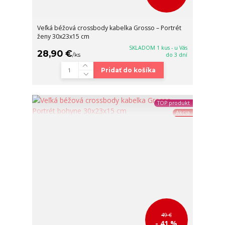
Veľká béžová crossbody kabelka Grosso – Portrét
ženy 30x23x15 cm
SKLADOM 1 kus - u Vás
28,90 €
/
ks
do 3 dní
Pridať do košíka
TOP produkt
Akcia
49 €
- 41 %