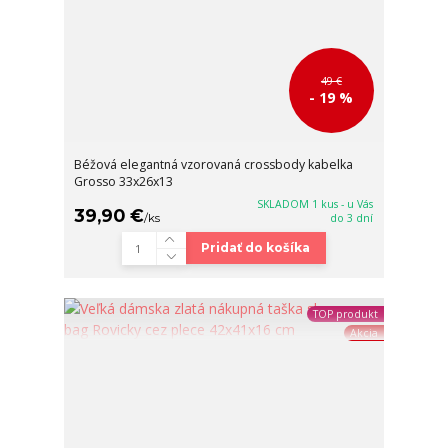
49 €
- 19 %
Béžová elegantná vzorovaná crossbody kabelka
Grosso 33x26x13
SKLADOM 1 kus - u Vás
39,90 €
/
ks
do 3 dní
Pridať do košíka
TOP produkt
Akcia