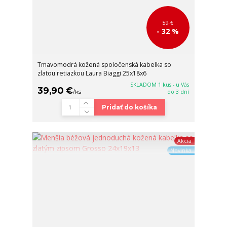
59 €
- 32 %
Tmavomodrá kožená spoločenská kabelka so
zlatou retiazkou Laura Biaggi 25x18x6
SKLADOM 1 kus - u Vás
39,90 €
/
ks
do 3 dní
Pridať do košíka
Akcia
Novinka