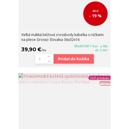
49 €
- 19 %
Veľká mäkká béžová crossbody kabelka s rúčkami
na plece Grosso Slovakia 36x32x16
SKLADOM 1 kus - u Vás
39,90 €
/
ks
do 3 dní
Pridať do košíka
TOP produkt
Akcia