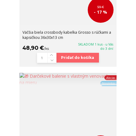
59 €
- 17 %
Väčšia biela crossbody kabelka Grosso s rúčkami a
kapsičkou 36x30x13 cm
SKLADOM 1 kus - u Vás
48,90 €
/
ks
do 3 dní
Pridať do košíka
Akcia
Novinka