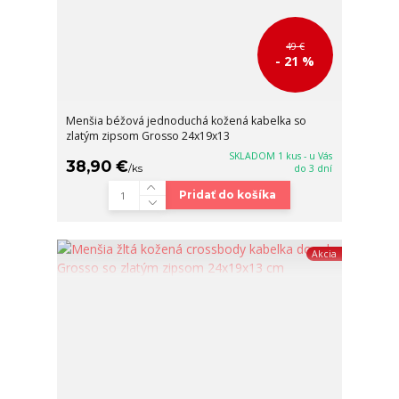
49 €
- 21 %
Menšia béžová jednoduchá kožená kabelka so
zlatým zipsom Grosso 24x19x13
SKLADOM 1 kus - u Vás
38,90 €
/
ks
do 3 dní
Pridať do košíka
Akcia