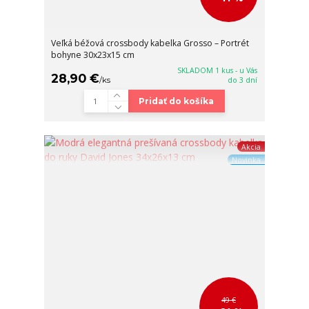
Veľká béžová crossbody kabelka Grosso – Portrét
bohyne 30x23x15 cm
SKLADOM 1 kus - u Vás
28,90 €
/
ks
do 3 dní
Pridať do košíka
Akcia
Novinka
49 €