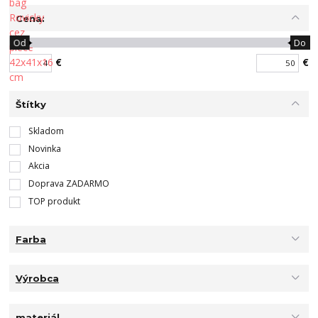
Cena:
Od
Do
€
€
Štítky
Skladom
Novinka
Akcia
Doprava ZADARMO
TOP produkt
Farba
Výrobca
materiál