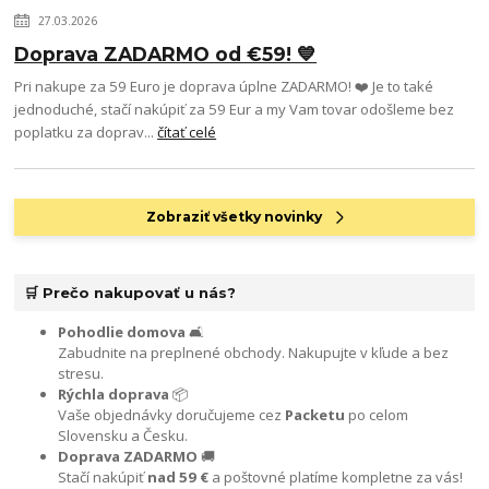
27.03.2026
Doprava ZADARMO od €59! 💙
Pri nakupe za 59 Euro je doprava úplne ZADARMO! ❤️ Je to také
jednoduché, stačí nakúpiť za 59 Eur a my Vam tovar odošleme bez
poplatku za doprav...
čítať celé
Zobraziť všetky novinky
🛒 Prečo nakupovať u nás?
Pohodlie domova
🛋️
Zabudnite na preplnené obchody. Nakupujte v kľude a bez
stresu.
Rýchla doprava
📦
Vaše objednávky doručujeme cez
Packetu
po celom
Slovensku a Česku.
Doprava ZADARMO
🚚
Stačí nakúpiť
nad 59 €
a poštovné platíme kompletne za vás!