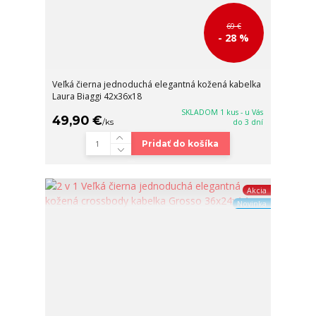
69 €
- 28 %
Veľká čierna jednoduchá elegantná kožená kabelka
Laura Biaggi 42x36x18
SKLADOM 1 kus - u Vás
49,90 €
/
ks
do 3 dní
Pridať do košíka
Akcia
Novinka