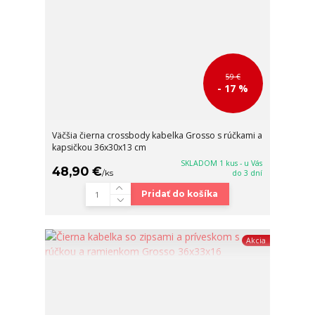
59 €
- 17 %
Väčšia čierna crossbody kabelka Grosso s rúčkami a
kapsičkou 36x30x13 cm
SKLADOM 1 kus - u Vás
48,90 €
/
ks
do 3 dní
Pridať do košíka
Akcia