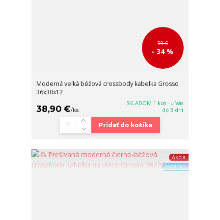
59 €
- 34 %
Moderná veľká béžová crossbody kabelka Grosso
36x30x12
SKLADOM 1 kus - u Vás
38,90 €
/
ks
do 3 dní
Pridať do košíka
Akcia
Novinka