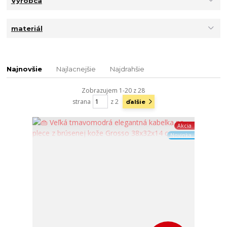
Výrobca
materiál
Najnovšie
Najlacnejšie
Najdrahšie
Zobrazujem 1-20 z 28
strana
z 2
ďalšie
Akcia
Novinka