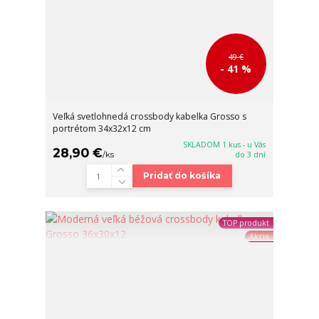
49 €
- 41 %
Veľká svetlohnedá crossbody kabelka Grosso s
portrétom 34x32x12 cm
SKLADOM 1 kus - u Vás
28,90 €
/
ks
do 3 dní
Pridať do košíka
TOP produkt
Akcia