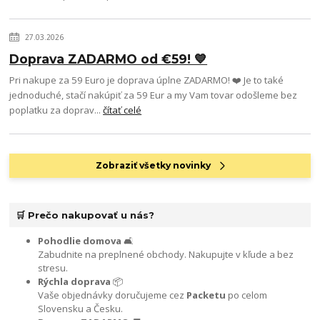
27.03.2026
Doprava ZADARMO od €59! 💙
Pri nakupe za 59 Euro je doprava úplne ZADARMO! ❤️ Je to také
jednoduché, stačí nakúpiť za 59 Eur a my Vam tovar odošleme bez
poplatku za doprav...
čítať celé
Zobraziť všetky novinky
🛒 Prečo nakupovať u nás?
Pohodlie domova
🛋️
Zabudnite na preplnené obchody. Nakupujte v kľude a bez
stresu.
Rýchla doprava
📦
Vaše objednávky doručujeme cez
Packetu
po celom
Slovensku a Česku.