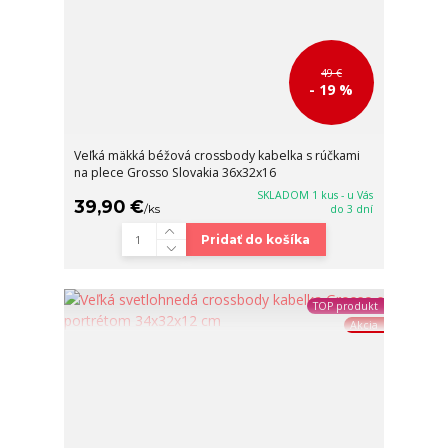
49 €
- 19 %
Veľká mäkká béžová crossbody kabelka s rúčkami
na plece Grosso Slovakia 36x32x16
SKLADOM 1 kus - u Vás
39,90 €
/
ks
do 3 dní
Pridať do košíka
TOP produkt
Akcia