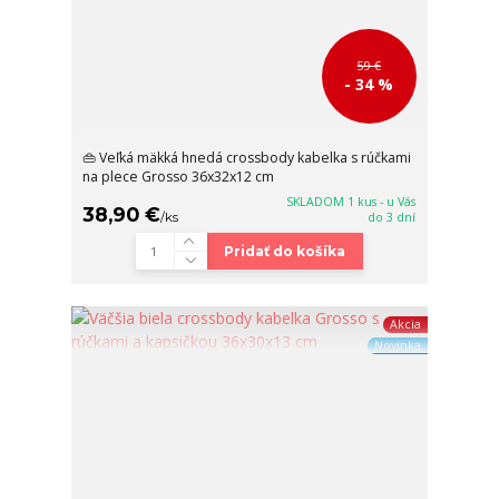
59 €
- 34 %
👜 Veľká mäkká hnedá crossbody kabelka s rúčkami
na plece Grosso 36x32x12 cm
SKLADOM 1 kus - u Vás
38,90 €
/
ks
do 3 dní
Pridať do košíka
Akcia
Novinka