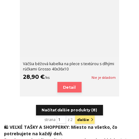
Väčšia béžová kabelka na plece s textúrou s dlhými
rúčkami Grosso 40x36x10
28,90 €
/
ks
Nie je skladom
Detail
Načítať ďalšie produkty (8)
strana
z 2
ďalšie
🛍️
VEĽKÉ TAŠKY A SHOPPERKY: Miesto na všetko, čo
potrebujete na každý deň.