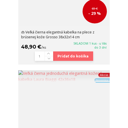
69 €
- 29 %
👜 Veľká čierna elegantná kabelka na plece z
brúsenej kože Grosso 38x32x14 cm
SKLADOM 1 kus - u Vás
48,90 €
/
ks
do 3 dní
Pridať do košíka
Akcia
Novinka