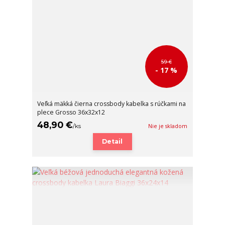
59 €
- 17 %
Veľká mäkká čierna crossbody kabelka s rúčkami na
plece Grosso 36x32x12
48,90 €
/
ks
Nie je skladom
Detail