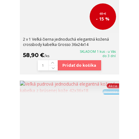
69 €
- 15 %
2 v 1 Veľká čierna jednoduchá elegantná kožená
crossbody kabelka Grosso 36x24x14
SKLADOM 1 kus - u Vás
58,90 €
/
ks
do 3 dní
Pridať do košíka
Akcia
Novinka