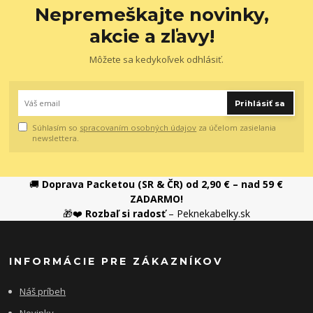
Nepremeškajte novinky,
akcie a zľavy!
Môžete sa kedykoľvek odhlásiť.
Prihlásiť sa
Súhlasím so
spracovaním osobných údajov
za účelom zasielania
newslettera.
🚚
Doprava Packetou (SR & ČR) od 2,90 € – nad 59 €
ZADARMO!
🎁❤️
Rozbaľ si radosť
– Peknekabelky.sk
INFORMÁCIE PRE ZÁKAZNÍKOV
Náš príbeh