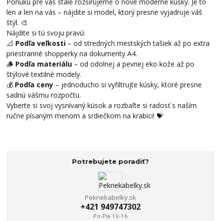
Ponuku pre vás stále rozširujeme o nové moderné kúsky. Je to
len a len na vás – nájdite si model, ktorý presne vyjadruje váš
štýl. 🎨
Nájdite si tú svoju pravú:
📐
Podľa veľkosti
– od stredných mestských tašiek až po extra
priestranné shopperky na dokumenty A4.
🪵
Podľa materiálu
– od odolnej a pevnej eko kože až po
štýlové textilné modely.
💰
Podľa ceny
– jednoducho si vyfiltrujte kúsky, ktoré presne
sadnú vášmu rozpočtu.
Vyberte si svoj vysnívaný kúsok a rozbaľte si radosť s naším
ručne písaným menom a srdiečkom na krabici! 💝
Potrebujete poradiť?
Peknekabelky.sk
+421 949747302
Po-Pia 10-16