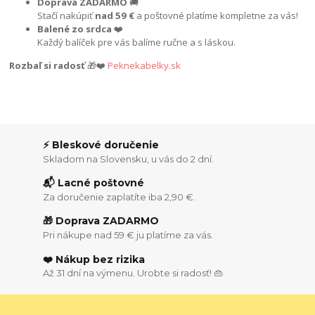
Doprava ZADARMO
🚚
Stačí nakúpiť
nad 59 €
a poštovné platíme kompletne za vás!
Balené zo srdca
❤️
Každý balíček pre vás balíme ručne a s láskou.
Rozbaľ si radosť
🎁❤️
Peknekabelky.sk
⚡ Bleskové doručenie
Skladom na Slovensku, u vás do 2 dní.
📬 Lacné poštovné
Za doručenie zaplatíte iba 2,90 €.
🎁 Doprava ZADARMO
Pri nákupe nad 59 € ju platíme za vás.
❤️ Nákup bez rizika
Až 31 dní na výmenu. Urobte si radosť! 👜