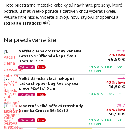
Tieto priestranné mestské kabelky sú navrhnuté pre ženy, ktoré
potrebujú mať všetko poruke a zároveň chcú vyzerať skvele.
Využite filtre nižšie, vyberte si svoju novú štýlovú shopperku a
rozbaľte si radosť!
💝👇
Najpredávanejšie
Väčšia čierna crossbody kabelka
59 €
1.
17 % zľava
Grosso s rúčkami a kapsičkou
48,90 €
36x30x13 cm
SKLADOM 1 kus - u Vás
TOP produkt
Akcia
do 3 dní
Veľká dámska zlatá nákupná
25 €
2.
40 % zľava
taška shopper bag Rovicky cez
14,90 €
plece 42x41x16 cm
SKLADOM - u Vás do 3
TOP produkt
Akcia
dní
Moderná veľká béžová crossbody
59 €
3.
34 % zľava
kabelka Grosso 36x30x12
38,90 €
SKLADOM 1 kus - u Vás
TOP produkt
Akcia
do 3 dní