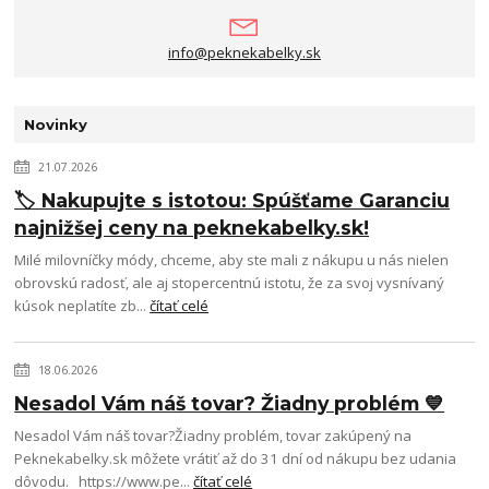
info@peknekabelky.sk
Novinky
21.07.2026
🏷️ Nakupujte s istotou: Spúšťame Garanciu
najnižšej ceny na peknekabelky.sk!
Milé milovníčky módy, chceme, aby ste mali z nákupu u nás nielen
obrovskú radosť, ale aj stopercentnú istotu, že za svoj vysnívaný
kúsok neplatíte zb...
čítať celé
18.06.2026
Nesadol Vám náš tovar? Žiadny problém 💙
Nesadol Vám náš tovar?Žiadny problém, tovar zakúpený na
Peknekabelky.sk môžete vrátiť až do 31 dní od nákupu bez udania
dôvodu. https://www.pe...
čítať celé