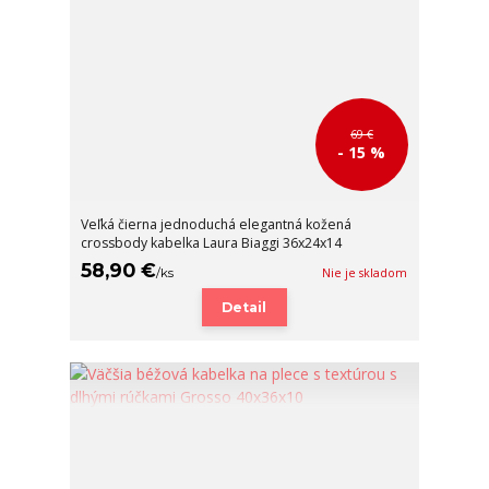
69 €
- 15 %
Veľká čierna jednoduchá elegantná kožená
crossbody kabelka Laura Biaggi 36x24x14
58,90 €
/
ks
Nie je skladom
Detail