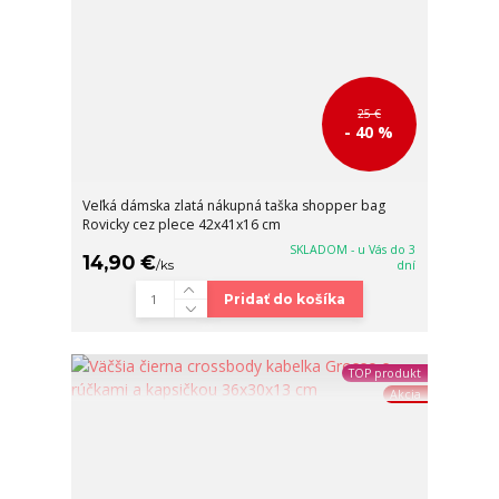
25 €
- 40 %
Veľká dámska zlatá nákupná taška shopper bag
Rovicky cez plece 42x41x16 cm
SKLADOM - u Vás do 3
14,90 €
/
ks
dní
Pridať do košíka
TOP produkt
Akcia