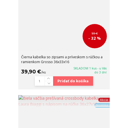
59 €
- 32 %
Čierna kabelka so zipsami a príveskom s rúčkou a
ramienkom Grosso 36x33x16
SKLADOM 1 kus - u Vás
39,90 €
/
ks
do 3 dní
Pridať do košíka
Akcia
Novinka