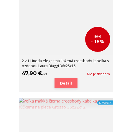
59 €
- 19 %
2 v 1 Hnedá elegantná kožená crossbody kabelka s
ozdobou Laura Biaggi 36x25x15
47,90 €
/
ks
Nie je skladom
Detail
Novinka