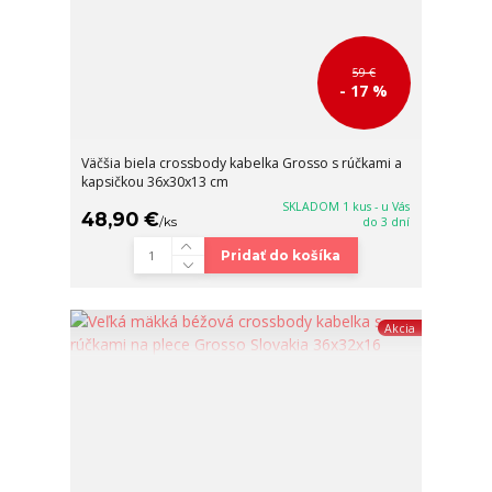
59 €
- 17 %
Väčšia biela crossbody kabelka Grosso s rúčkami a
kapsičkou 36x30x13 cm
SKLADOM 1 kus - u Vás
48,90 €
/
ks
do 3 dní
Pridať do košíka
Akcia