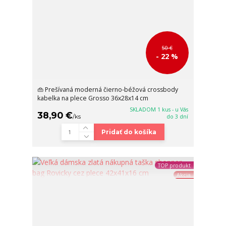
50 €
- 22 %
👜 Prešívaná moderná čierno-béžová crossbody
kabelka na plece Grosso 36x28x14 cm
SKLADOM 1 kus - u Vás
38,90 €
/
ks
do 3 dní
Pridať do košíka
TOP produkt
Akcia