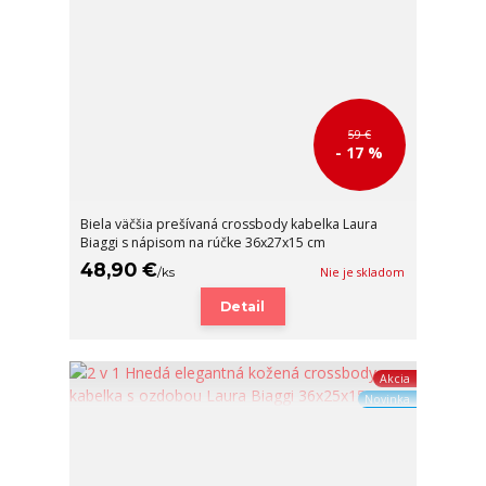
59 €
- 17 %
Biela väčšia prešívaná crossbody kabelka Laura
Biaggi s nápisom na rúčke 36x27x15 cm
48,90 €
/
ks
Nie je skladom
Detail
Akcia
Novinka