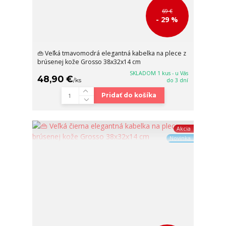
69 €
- 29 %
👜 Veľká tmavomodrá elegantná kabelka na plece z
brúsenej kože Grosso 38x32x14 cm
SKLADOM 1 kus - u Vás
48,90 €
/
ks
do 3 dní
Pridať do košíka
Akcia
Novinka