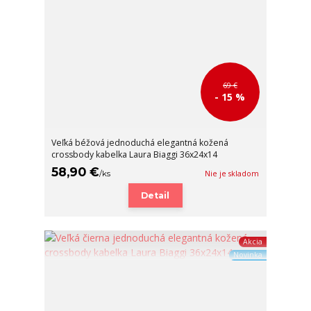
69 €
- 15 %
Veľká béžová jednoduchá elegantná kožená
crossbody kabelka Laura Biaggi 36x24x14
58,90 €
/
ks
Nie je skladom
Detail
Akcia
Novinka