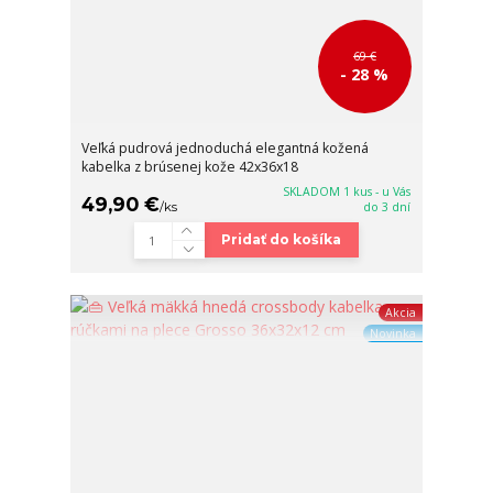
69 €
- 28 %
Veľká pudrová jednoduchá elegantná kožená
kabelka z brúsenej kože 42x36x18
SKLADOM 1 kus - u Vás
49,90 €
/
ks
do 3 dní
Pridať do košíka
Akcia
Novinka