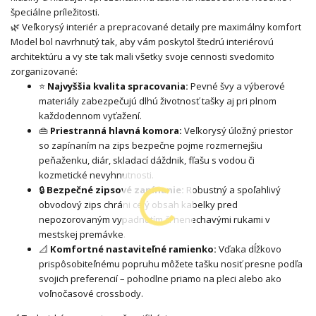
špeciálne príležitosti.
🌿 Veľkorysý interiér a prepracované detaily pre maximálny komfort
Model bol navrhnutý tak, aby vám poskytol štedrú interiérovú
architektúru a vy ste tak mali všetky svoje cennosti svedomito
zorganizované:
⭐
Najvyššia kvalita spracovania:
Pevné švy a výberové
materiály zabezpečujú dlhú životnosť tašky aj pri plnom
každodennom vyťažení.
👜
Priestranná hlavná komora:
Veľkorysý úložný priestor
so zapínaním na zips bezpečne pojme rozmernejšiu
peňaženku, diár, skladací dáždnik, fľašu s vodou či
kozmetické nevyhnutnosti.
🔒
Bezpečné zipsové zapínanie:
Robustný a spoľahlivý
obvodový zips chráni celý obsah kabelky pred
nepozorovaným vypadnutím či nenechavými rukami v
mestskej premávke.
📐
Komfortné nastaviteľné ramienko:
Vďaka dĺžkovo
prispôsobiteľnému popruhu môžete tašku nosiť presne podľa
svojich preferencií – pohodlne priamo na pleci alebo ako
voľnočasové crossbody.