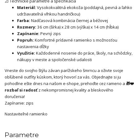
📐 Technické parametre a špecifikácia
Materiál:
Vysokokvalitná ekokoža (poddajná, pevná a ľahko
udržiavateľná vlhkou handričkou)
Farba:
Nadčasová kombinácia čiernej a béžovej
Rozmery:
36 cm (šírka) x 28 cm (výška) x 14 cm (hĺbka)
Zapínanie:
Pevný zips
Popruh:
Komfortné prídavné ramienko s možnosťou
nastavenia dĺžky
Využitie:
Každodenné nosenie do práce, školy, na schôdzky,
nákupy v meste a spoločenské udalosti
Vneste do svojho štýlu závan parížskeho šmrncu a oživte svoje
obľúbené outfity kúskom, ktorý hovorí za vás. Objednajte si ju
pohodlne ešte dnes na našom e-shope, prehoďte cez rameno a
🎁❤️
rozbaľ si radosť
z nekompromisnej kvality a bleskového
doručenia!
Zapínanie: zips
Nastaviteľné ramienko
Parametre