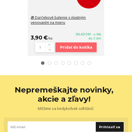
🎁 Darčekové balenie s vlastným
Béžová elegan
venovaním na mieru
kabelka Gross
SKLADOM - u Vás
3,90 €
39,90 €
/
ks
do 3 dní
/
k
Pridať do košíka
Nepremeškajte novinky,
akcie a zľavy!
Môžete sa kedykoľvek odhlásiť.
Prihlásiť sa