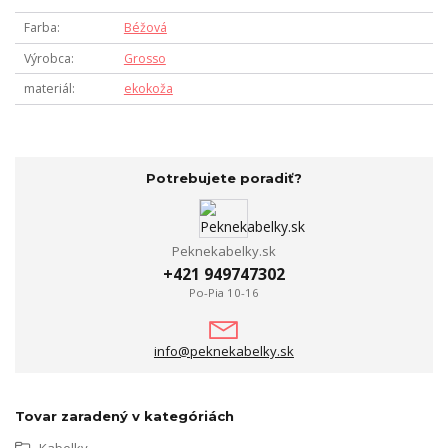
Farba
Béžová
Výrobca
Grosso
materiál
ekokoža
Potrebujete poradiť?
Peknekabelky.sk
+421 949747302
Po-Pia 10-16
info@peknekabelky.sk
Tovar zaradený v kategóriách
Kabelky