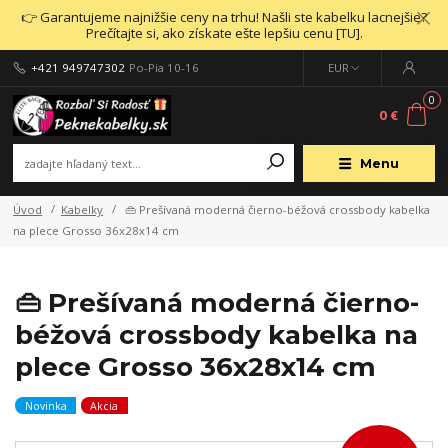
👉 Garantujeme najnižšie ceny na trhu! Našli ste kabelku lacnejšie?
Prečítajte si, ako získate ešte lepšiu cenu [TU].
+421 949747302
Po-Pia 10-16
EUR
0
0 €
Menu
Úvod
Kabelky
👜 Prešívaná moderná čierno-béžová crossbody kabelka
na plece Grosso 36x28x14 cm
👜 Prešívaná moderná čierno-
béžová crossbody kabelka na
plece Grosso 36x28x14 cm
Novinka
Akcia