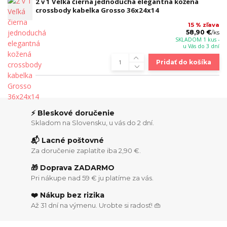
2 v 1 Veľká čierna jednoduchá elegantná kožená
crossbody kabelka Grosso 36x24x14
15 % zľava
58,90 €
/
ks
SKLADOM 1 kus -
u Vás do 3 dní
Pridať do košíka
⚡ Bleskové doručenie
Skladom na Slovensku, u vás do 2 dní.
📬 Lacné poštovné
Za doručenie zaplatíte iba 2,90 €.
🎁 Doprava ZADARMO
Pri nákupe nad 59 € ju platíme za vás.
❤️ Nákup bez rizika
Až 31 dní na výmenu. Urobte si radosť! 👜