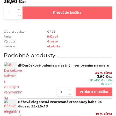
38,90 €
/
ks
Pridať do košíka
Číslo produktu:
GR22
Farba:
Béžová
Výrobca:
Grosso
materiál:
ekokoža
Podobné produkty
🎁 Darčekové balenie s vlastným venovaním na mieru
34 % zľava
3,90 €
/
ks
SKLADOM - u Vás
do 3 dní
Pridať do košíka
Béžová elegantná vzorovaná crossbody kabelka
Grosso 33x26x13
19 % zľava