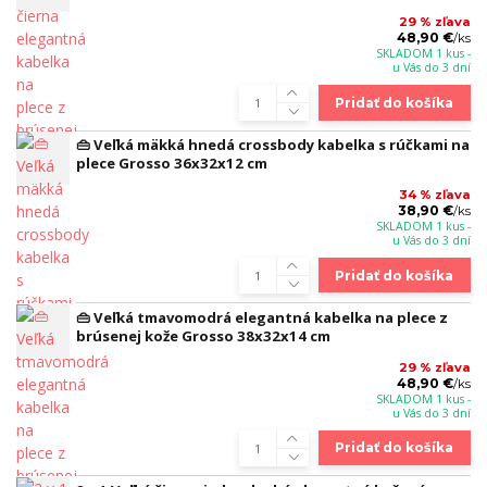
29 % zľava
48,90 €
/
ks
SKLADOM 1 kus -
u Vás do 3 dní
Pridať do košíka
👜 Veľká mäkká hnedá crossbody kabelka s rúčkami na
plece Grosso 36x32x12 cm
34 % zľava
38,90 €
/
ks
SKLADOM 1 kus -
u Vás do 3 dní
Pridať do košíka
👜 Veľká tmavomodrá elegantná kabelka na plece z
brúsenej kože Grosso 38x32x14 cm
29 % zľava
48,90 €
/
ks
SKLADOM 1 kus -
u Vás do 3 dní
Pridať do košíka