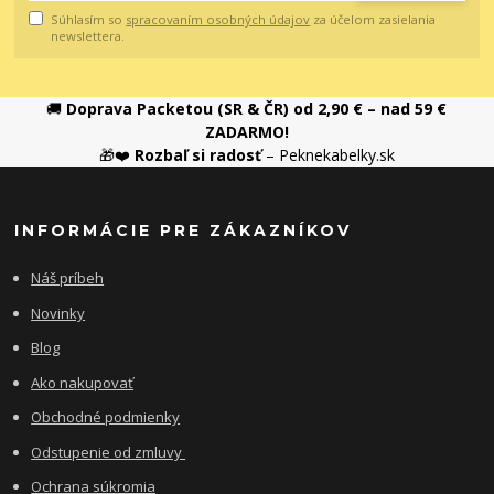
Súhlasím so
spracovaním osobných údajov
za účelom zasielania
newslettera.
🚚
Doprava Packetou (SR & ČR) od 2,90 € – nad 59 €
ZADARMO!
🎁❤️
Rozbaľ si radosť
– Peknekabelky.sk
INFORMÁCIE PRE ZÁKAZNÍKOV
Náš príbeh
Novinky
Blog
Ako nakupovať
Obchodné podmienky
Odstupenie od zmluvy
Ochrana súkromia