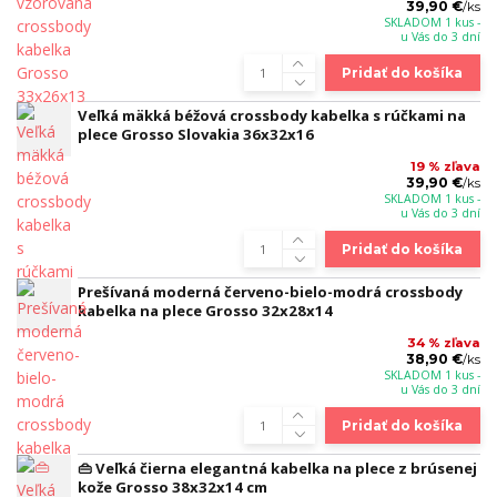
39,90 €
/
ks
SKLADOM 1 kus -
u Vás do 3 dní
Pridať do košíka
Veľká mäkká béžová crossbody kabelka s rúčkami na
plece Grosso Slovakia 36x32x16
19 % zľava
39,90 €
/
ks
SKLADOM 1 kus -
u Vás do 3 dní
Pridať do košíka
Prešívaná moderná červeno-bielo-modrá crossbody
kabelka na plece Grosso 32x28x14
34 % zľava
38,90 €
/
ks
SKLADOM 1 kus -
u Vás do 3 dní
Pridať do košíka
👜 Veľká čierna elegantná kabelka na plece z brúsenej
kože Grosso 38x32x14 cm