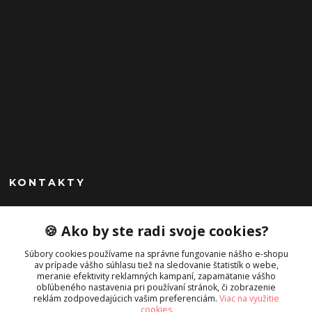
KONTAKTY
Peknekabelky.sk
🍪 Ako by ste radi svoje cookies?
+421 949747302
Súbory cookies používame na správne fungovanie nášho e-shopu
Po-Pia 10-16
av prípade vášho súhlasu tiež na sledovanie štatistík o webe,
meranie efektivity reklamných kampaní, zapamätanie vášho
info@peknekabelky.sk
obľúbeného nastavenia pri používaní stránok, či zobrazenie
reklám zodpovedajúcich vašim preferenciám.
Viac na využitie
cookies