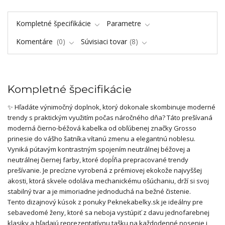
Kompletné špecifikácie
Parametre
Komentáre
0
Súvisiaci tovar
8
Kompletné špecifikácie
✨ Hľadáte výnimočný doplnok, ktorý dokonale skombinuje moderné
trendy s praktickým využitím počas náročného dňa? Táto prešívaná
moderná čierno-béžová kabelka od obľúbenej značky Grosso
prinesie do vášho šatníka vítanú zmenu a elegantnú noblesu.
Vyniká pútavým kontrastným spojením neutrálnej béžovej a
neutrálnej čiernej farby, ktoré dopĺňa prepracované trendy
prešívanie. Je precízne vyrobená z prémiovej ekokože najvyššej
akosti, ktorá skvele odoláva mechanickému ošúchaniu, drží si svoj
stabilný tvar a je mimoriadne jednoduchá na bežné čistenie.
Tento dizajnový kúsok z ponuky Peknekabelky.sk je ideálny pre
sebavedomé ženy, ktoré sa neboja vystúpiť z davu jednofarebnej
klasiky a hľadajú reprezentatívnu tašku na každodenné nosenie i