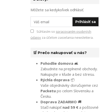
Môžete sa kedykoľvek odhlásiť.
Prihlásiť sa
Súhlasím so
spracovaním osobných
údajov
za účelom zasielania newslettera.
🛒 Prečo nakupovať u nás?
Pohodlie domova
🛋️
Zabudnite na preplnené obchody.
Nakupujte v kľude a bez stresu.
Rýchla doprava
📦
Vaše objednávky doručujeme cez
Packetu
po celom Slovensku a
Česku.
Doprava ZADARMO
🚚
Stačí nakúpiť
nad 59 €
a poštovné