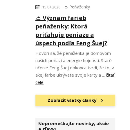
👛 Peňaženky
15.07.2026
👛 Význam farieb
peňaženky: Ktorá
priťahuje peniaze a
úspech podľa Feng Šuej?
Hovorí sa, že peňaženka je domovom
našich peňazí a energie hojnosti. Staré
učenie Feng Šuej dokonca tvrdí, že to, v
akej farbe ukrývate svoje karty a ...
čítať
celé
Zobraziť všetky články
Nepremeškajte novinky, akcie
a zľavy!