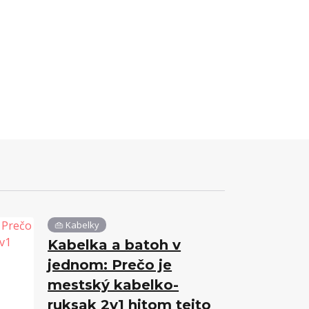
👜 Kabelky
Kabelka a batoh v
jednom: Prečo je
mestský kabelko-
ruksak 2v1 hitom tejto