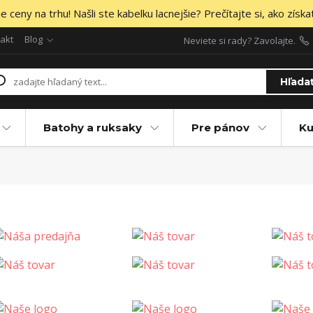
 ceny na trhu! Našli ste kabelku lacnejšie? Prečítajte si, ako získa
akt
Blog
Neviete si rady? Zavolajte.
Hľada
Batohy a ruksaky
Pre pánov
Ku