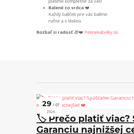
platíme kompletne za vás!
Balené zo srdca
❤️
Každý balíček pre vás balíme
ručne a s láskou.
Rozbaľ si radosť
🎁❤️
Peknekabelky.sk
29
07
2026
🏷️ Prečo platiť viac
Garanciu najnižšej 