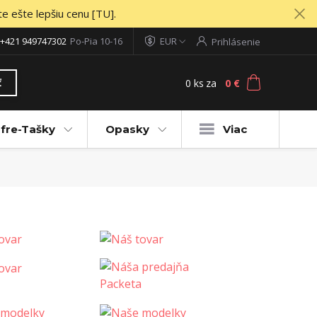
te ešte lepšiu cenu [TU].
+421 949747302
Po-Pia 10-16
EUR
Prihlásenie
0
ks
za
0 €
ť
fre-Tašky
Opasky
Viac