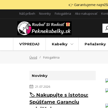
👉 Garantujeme najnižšie
Náš príbeh
Novinky
Fotogaléria
Ako nakupovať
Kont
VÝPREDAJ
Kabelky
Peňaženky
Úvod
Fotogaléria
Novinky
21.07.2026
🏷️ Nakupujte s istotou:
Spúšťame Garanciu