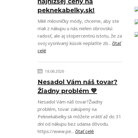
najnižšej ceny na
peknekabelky.sk!
Milé milovníčky módy, chceme, aby ste
mali z nákupu u nás nielen obrovskú
radosť, ale aj stopercentnú istotu, že za
svoj vysnívaný kúsok neplatíte zb...
čítať
celé
18.06.2026
Nesadol Vám náš tovar?
Žiadny problém 💙
Nesadol Vám náš tovar?Žiadny
problém, tovar zakúpený na
Peknekabelky.sk môžete vrátiť až do 31
dní od nákupu bez udania dôvodu.
https://www.pe...
čítať celé