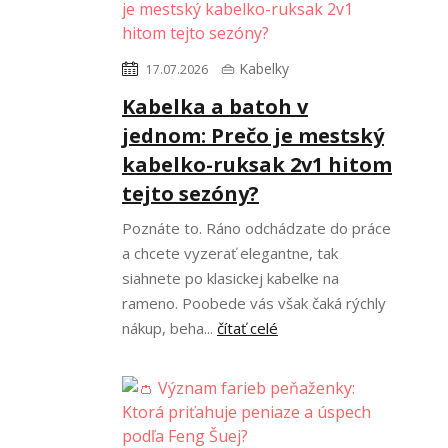
👜 Kabelky
17.07.2026
Kabelka a batoh v
jednom: Prečo je mestský
kabelko-ruksak 2v1 hitom
tejto sezóny?
Poznáte to. Ráno odchádzate do práce
a chcete vyzerať elegantne, tak
siahnete po klasickej kabelke na
rameno. Poobede vás však čaká rýchly
nákup, beha...
čítať celé