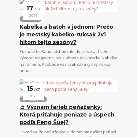
17
07
2026
👜 Kabelky
Kabelka a batoh v jednom: Prečo
je mestský kabelko-ruksak 2v1
hitom tejto sezóny?
Poznáte to. Ráno odchádzate do práce a chcete
vyzerať elegantne, tak siahnete po klasickej kabelke
na rameno. Poobede vás však čaká rýchly nákup,
beha...
15
07
2026
👛 Peňaženky
👛 Význam farieb peňaženky:
Ktorá priťahuje peniaze a úspech
podľa Feng Šuej?
Hovorí sa, že peňaženka je domovom našich peňazí