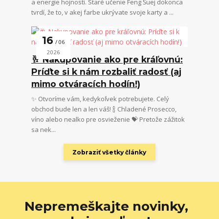
a energie hojnosti. Staré učenie Feng Šuej dokonca
tvrdí, že to, v akej farbe ukrývate svoje karty a ...
16
06
2026
🥂 Nakupovanie ako pre kráľovnú:
Príďte si k nám rozbaliť radosť (aj
mimo otváracích hodín!)
✨ Otvoríme vám, kedykoľvek potrebujete. Celý
obchod bude len a len váš! 🍾 Chladené Prosecco,
víno alebo nealko pre osvieženie 💝 Pretože zážitok
sa nek...
Zobraziť všetky články
Nepremeškajte novinky,