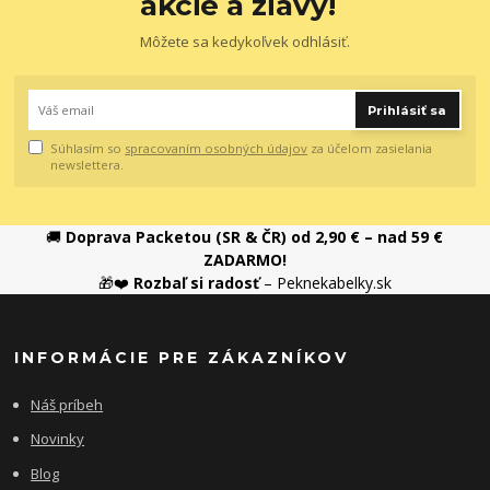
akcie a zľavy!
Môžete sa kedykoľvek odhlásiť.
Prihlásiť sa
Súhlasím so
spracovaním osobných údajov
za účelom zasielania
newslettera.
🚚
Doprava Packetou (SR & ČR) od 2,90 € – nad 59 €
ZADARMO!
🎁❤️
Rozbaľ si radosť
– Peknekabelky.sk
INFORMÁCIE PRE ZÁKAZNÍKOV
Náš príbeh
Novinky
Blog