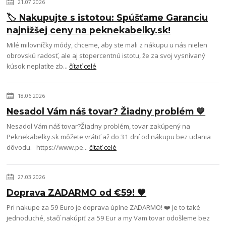
21.07.2026
🏷️ Nakupujte s istotou: Spúšťame Garanciu
najnižšej ceny na peknekabelky.sk!
Milé milovníčky módy, chceme, aby ste mali z nákupu u nás nielen
obrovskú radosť, ale aj stopercentnú istotu, že za svoj vysnívaný
kúsok neplatíte zb...
čítať celé
18.06.2026
Nesadol Vám náš tovar? Žiadny problém 💙
Nesadol Vám náš tovar?Žiadny problém, tovar zakúpený na
Peknekabelky.sk môžete vrátiť až do 31 dní od nákupu bez udania
dôvodu. https://www.pe...
čítať celé
27.03.2026
Doprava ZADARMO od €59! 💙
Pri nakupe za 59 Euro je doprava úplne ZADARMO! ❤️ Je to také
jednoduché, stačí nakúpiť za 59 Eur a my Vam tovar odošleme bez