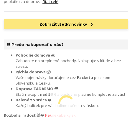
poplatku za doprav...
čítať celé
Zobraziť všetky novinky
🛒 Prečo nakupovať u nás?
Pohodlie domova
🛋️
Zabudnite na preplnené obchody. Nakupujte v kľude a bez
stresu.
Rýchla doprava
📦
Vaše objednávky doručujeme cez
Packetu
po celom
Slovensku a Česku.
Doprava ZADARMO
🚚
Stačí nakúpiť
nad 59 €
a poštovné platíme kompletne za vás!
Balené zo srdca
❤️
Každý balíček pre vás balíme ručne a s láskou.
Rozbaľ si radosť
🎁❤️
Peknekabelky.sk