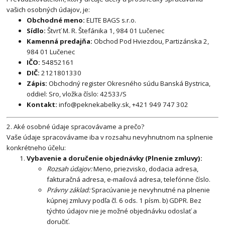
vašich osobných údajov, je:
Obchodné meno:
ELITE BAGS s.r.o.
Sídlo:
Štvrť M. R. Štefánika 1, 984 01 Lučenec
Kamenná predajňa:
Obchod Pod Hviezdou, Partizánska 2,
984 01 Lučenec
IČO:
54852161
DIČ:
2121801330
Zápis:
Obchodný register Okresného súdu Banská Bystrica,
oddiel: Sro, vložka číslo: 42533/S
Kontakt:
info@peknekabelky.sk, +421 949 747 302
2. Aké osobné údaje spracovávame a prečo?
Vaše údaje spracovávame iba v rozsahu nevyhnutnom na splnenie
konkrétneho účelu:
Vybavenie a doručenie objednávky (Plnenie zmluvy):
Rozsah údajov:
Meno, priezvisko, dodacia adresa,
fakturačná adresa, e-mailová adresa, telefónne číslo.
Právny základ:
Spracúvanie je nevyhnutné na plnenie
kúpnej zmluvy podľa čl. 6 ods. 1 písm. b) GDPR. Bez
týchto údajov nie je možné objednávku odoslať a
doručiť.