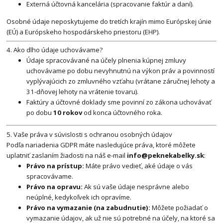
Externá účtovná kancelária (spracovanie faktúr a daní).
Osobné údaje neposkytujeme do tretích krajín mimo Európskej únie
(EÚ) a Európskeho hospodárskeho priestoru (EHP).
4. Ako dlho údaje uchovávame?
Údaje spracovávané na účely plnenia kúpnej zmluvy
uchovávame po dobu nevyhnutnú na výkon práv a povinností
vyplývajúcich zo zmluvného vzťahu (vrátane záručnej lehoty a
31-dňovej lehoty na vrátenie tovaru).
Faktúry a účtovné doklady sme povinní zo zákona uchovávať
po dobu
10 rokov
od konca účtovného roka.
5. Vaše práva v súvislosti s ochranou osobných údajov
Podľa nariadenia GDPR máte nasledujúce práva, ktoré môžete
uplatniť zaslaním žiadosti na náš e-mail
info@peknekabelky.sk
:
Právo na prístup:
Máte právo vedieť, aké údaje o vás
spracovávame.
Právo na opravu:
Ak sú vaše údaje nesprávne alebo
neúplné, kedykoľvek ich opravíme.
Právo na vymazanie (na zabudnutie):
Môžete požiadať o
vymazanie údajov, ak už nie sú potrebné na účely, na ktoré sa