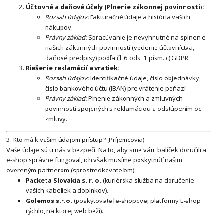
Účtovné a daňové účely (Plnenie zákonnej povinnosti):
Rozsah údajov:
Fakturačné údaje a história vašich
nákupov.
Právny základ:
Spracúvanie je nevyhnutné na splnenie
našich zákonných povinností (vedenie účtovníctva,
daňové predpisy) podľa čl. 6 ods. 1 písm. c) GDPR.
Riešenie reklamácií a vratiek:
Rozsah údajov:
Identifikačné údaje, číslo objednávky,
číslo bankového účtu (IBAN) pre vrátenie peňazí.
Právny základ:
Plnenie zákonných a zmluvných
povinností spojených s reklamáciou a odstúpením od
zmluvy.
3. Kto má k vašim údajom prístup? (Príjemcovia)
Vaše údaje sú u nás v bezpečí. Na to, aby sme vám balíček doručili a
e-shop správne fungoval, ich však musíme poskytnúť našim
overeným partnerom (sprostredkovateľom):
Packeta Slovakia s. r. o.
(kuriérska služba na doručenie
vašich kabeliek a doplnkov).
Golemos s.r.o.
(poskytovateľ e-shopovej platformy E-shop
rýchlo, na ktorej web beží).