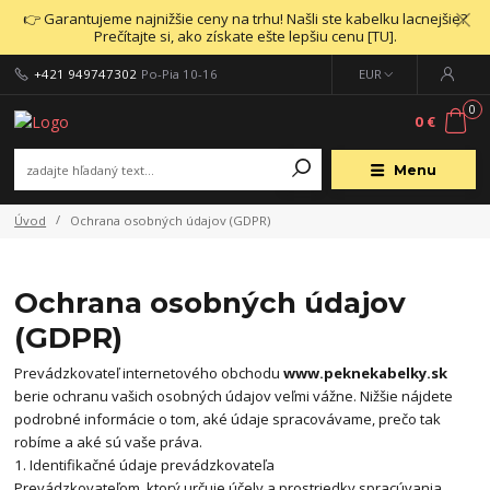
👉 Garantujeme najnižšie ceny na trhu! Našli ste kabelku lacnejšie?
Prečítajte si, ako získate ešte lepšiu cenu [TU].
+421 949747302
Po-Pia 10-16
EUR
0
0 €
Menu
Úvod
Ochrana osobných údajov (GDPR)
Ochrana osobných údajov
(GDPR)
Prevádzkovateľ internetového obchodu
www.peknekabelky.sk
berie ochranu vašich osobných údajov veľmi vážne. Nižšie nájdete
podrobné informácie o tom, aké údaje spracovávame, prečo tak
robíme a aké sú vaše práva.
1. Identifikačné údaje prevádzkovateľa
Prevádzkovateľom, ktorý určuje účely a prostriedky spracúvania