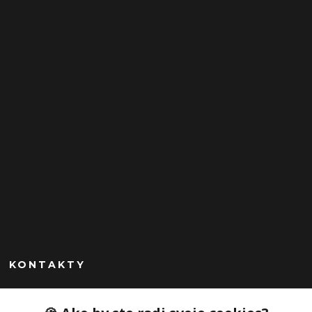
KONTAKTY
Peknekabelky.sk