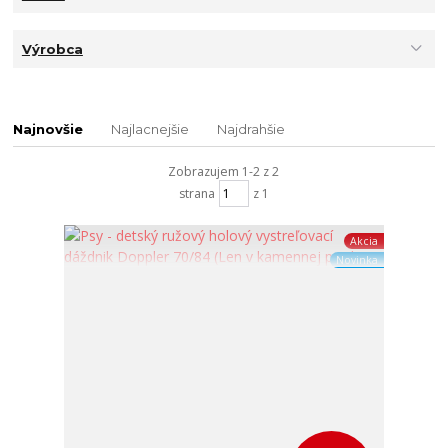
Výrobca
Najnovšie
Najlacnejšie
Najdrahšie
Zobrazujem 1-2 z 2
strana
z 1
Akcia
Novinka