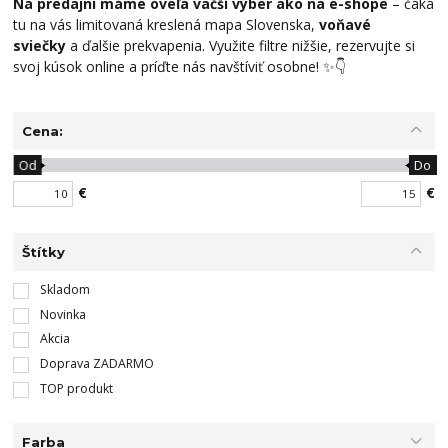
Na predajni máme oveľa väčší výber ako na e-shope
– čaká
tu na vás limitovaná kreslená mapa Slovenska,
voňavé
sviečky
a ďalšie prekvapenia. Využite filtre nižšie, rezervujte si
svoj kúsok online a príďte nás navštíviť osobne! ✨👇
Cena:
Od
Do
€
€
Štítky
Skladom
Novinka
Akcia
Doprava ZADARMO
TOP produkt
Farba