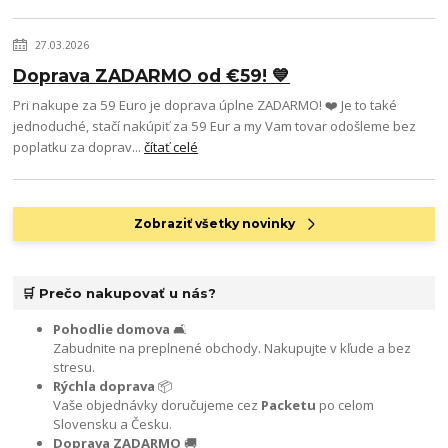
27.03.2026
Doprava ZADARMO od €59! 💙
Pri nakupe za 59 Euro je doprava úplne ZADARMO! ❤️ Je to také
jednoduché, stačí nakúpiť za 59 Eur a my Vam tovar odošleme bez
poplatku za doprav...
čítať celé
Zobraziť všetky novinky
🛒 Prečo nakupovať u nás?
Pohodlie domova
🛋️
Zabudnite na preplnené obchody. Nakupujte v kľude a bez
stresu.
Rýchla doprava
📦
Vaše objednávky doručujeme cez
Packetu
po celom
Slovensku a Česku.
Doprava ZADARMO
🚚