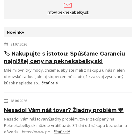
info@peknekabelky.sk
Novinky
21.07.2026
🏷️ Nakupujte s istotou: Spúšťame Garanciu
najnižšej ceny na peknekabelky.sk!
Milé milovníčky módy, chceme, aby ste mali z nákupu u nás nielen
obrovskú radosť, ale aj stopercentnú istotu, že za svoj vysnívaný
kúsok neplatíte zb...
čítať celé
18.06.2026
Nesadol Vám náš tovar? Žiadny problém 💙
Nesadol Vám náš tovar?Žiadny problém, tovar zakúpený na
Peknekabelky.sk môžete vrátiť až do 31 dní od nákupu bez udania
dôvodu. https://www.pe...
čítať celé