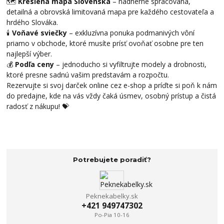
🗺️
Kreslená mapa Slovenska
– nádherne spracovaná,
detailná a obrovská limitovaná mapa pre každého cestovateľa a
hrdého Slováka.
🕯️
Voňavé sviečky
– exkluzívna ponuka podmanivých vôní
priamo v obchode, ktoré musíte prísť ovoňať osobne pre ten
najlepší výber.
💰
Podľa ceny
– jednoducho si vyfiltrujte modely a drobnosti,
ktoré presne sadnú vašim predstavám a rozpočtu.
Rezervujte si svoj darček online cez e-shop a príďte si poň k nám
do predajne, kde na vás vždy čaká úsmev, osobný prístup a čistá
radosť z nákupu! 💝
Potrebujete poradiť?
Peknekabelky.sk
+421 949747302
Po-Pia 10-16