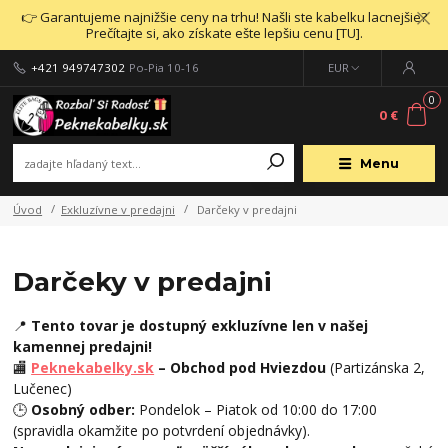
👉 Garantujeme najnižšie ceny na trhu! Našli ste kabelku lacnejšie?
Prečítajte si, ako získate ešte lepšiu cenu [TU].
+421 949747302
Po-Pia 10-16
EUR
0
0 €
Menu
Úvod
Exkluzívne v predajni
Darčeky v predajni
Darčeky v predajni
📍
Tento tovar je dostupný exkluzívne len v našej
kamennej predajni!
🏬
Peknekabelky.sk
– Obchod pod Hviezdou
(Partizánska 2,
Lučenec)
🕒
Osobný odber:
Pondelok – Piatok od 10:00 do 17:00
(spravidla okamžite po potvrdení objednávky).