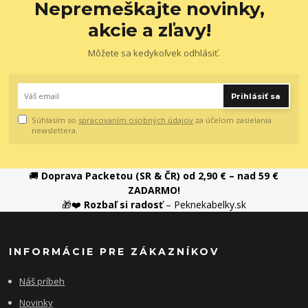
Nepremeškajte novinky,
akcie a zľavy!
Môžete sa kedykoľvek odhlásiť.
Prihlásiť sa
Súhlasím so
spracovaním osobných údajov
za účelom zasielania
newslettera.
🚚
Doprava Packetou (SR & ČR) od 2,90 € – nad 59 €
ZADARMO!
🎁❤️
Rozbaľ si radosť
– Peknekabelky.sk
INFORMÁCIE PRE ZÁKAZNÍKOV
Náš príbeh
Novinky