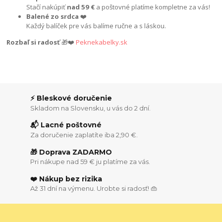
Stačí nakúpiť
nad 59 €
a poštovné platíme kompletne za vás!
Balené zo srdca
❤️
Každý balíček pre vás balíme ručne a s láskou.
Rozbaľ si radosť
🎁❤️
Peknekabelky.sk
⚡ Bleskové doručenie
Skladom na Slovensku, u vás do 2 dní.
📬 Lacné poštovné
Za doručenie zaplatíte iba 2,90 €.
🎁 Doprava ZADARMO
Pri nákupe nad 59 € ju platíme za vás.
❤️ Nákup bez rizika
Až 31 dní na výmenu. Urobte si radosť! 👜