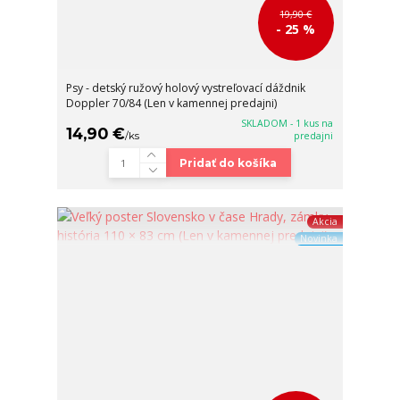
19,90 €
- 25 %
Psy - detský ružový holový vystreľovací dáždnik
Doppler 70/84 (Len v kamennej predajni)
SKLADOM - 1 kus na
14,90 €
/
ks
predajni
Pridať do košíka
Akcia
Novinka