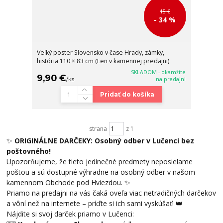
15 €
- 34 %
Veľký poster Slovensko v čase Hrady, zámky,
história 110 × 83 cm (Len v kamennej predajni)
SKLADOM - okamžite
9,90 €
/
ks
na predajni
Pridať do košíka
strana
z 1
✨
ORIGINÁLNE DARČEKY: Osobný odber v Lučenci bez
poštovného!
Upozorňujeme, že tieto jedinečné predmety neposielame
poštou a sú dostupné výhradne na osobný odber v našom
kamennom Obchode pod Hviezdou. ✨
Priamo na predajni na vás čaká oveľa viac netradičných darčekov
a vôní než na internete – príďte si ich sami vyskúšať! 👑
Nájdite si svoj darček priamo v Lučenci: