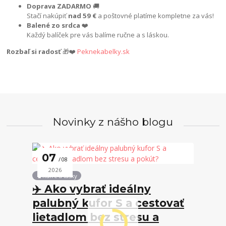
Doprava ZADARMO
🚚
Stačí nakúpiť
nad 59 €
a poštovné platíme kompletne za vás!
Balené zo srdca
❤️
Každý balíček pre vás balíme ručne a s láskou.
Rozbaľ si radosť
🎁❤️
Peknekabelky.sk
Novinky z nášho blogu
07
08
2026
🧳Kufre a tašky
✈️ Ako vybrať ideálny
palubný kufor S a cestovať
lietadlom bez stresu a