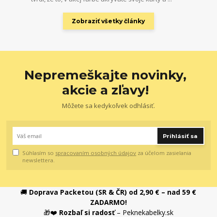
Zobraziť všetky články
Nepremeškajte novinky,
akcie a zľavy!
Môžete sa kedykoľvek odhlásiť.
Prihlásiť sa
Súhlasím so
spracovaním osobných údajov
za účelom zasielania
newslettera.
🚚
Doprava Packetou (SR & ČR) od 2,90 € – nad 59 €
ZADARMO!
🎁❤️
Rozbaľ si radosť
– Peknekabelky.sk