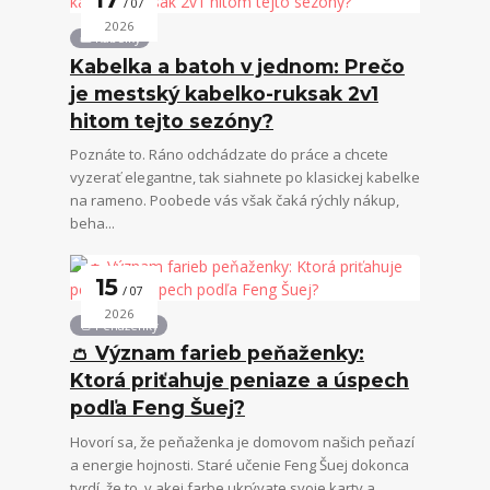
07
2026
👜 Kabelky
Kabelka a batoh v jednom: Prečo
je mestský kabelko-ruksak 2v1
hitom tejto sezóny?
Poznáte to. Ráno odchádzate do práce a chcete
vyzerať elegantne, tak siahnete po klasickej kabelke
na rameno. Poobede vás však čaká rýchly nákup,
beha...
15
07
2026
👛 Peňaženky
👛 Význam farieb peňaženky:
Ktorá priťahuje peniaze a úspech
podľa Feng Šuej?
Hovorí sa, že peňaženka je domovom našich peňazí
a energie hojnosti. Staré učenie Feng Šuej dokonca
tvrdí, že to, v akej farbe ukrývate svoje karty a ...