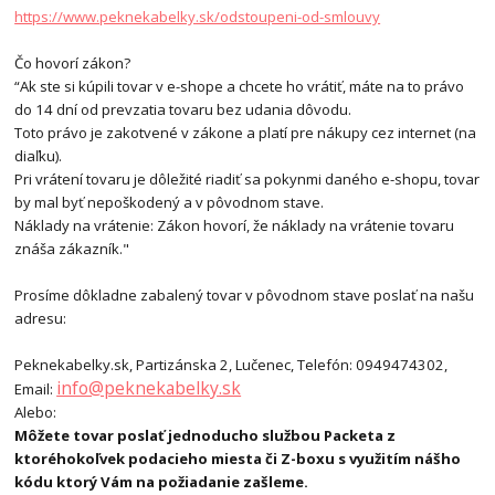
https://www.peknekabelky.sk/odstoupeni-od-smlouvy
Čo hovorí zákon?
“Ak ste si kúpili tovar v e-shope a chcete ho vrátiť, máte na to právo
do 14 dní od prevzatia tovaru bez udania dôvodu.
Toto právo je zakotvené v zákone a platí pre nákupy cez internet (na
diaľku).
Pri vrátení tovaru je dôležité riadiť sa pokynmi daného e-shopu, tovar
by mal byť nepoškodený a v pôvodnom stave.
Náklady na vrátenie: Zákon hovorí, že náklady na vrátenie tovaru
znáša zákazník."
Prosíme dôkladne zabalený tovar v pôvodnom stave poslať na našu
adresu:
Peknekabelky.sk, Partizánska 2, Lučenec, Telefón: 0949474302,
info@peknekabelky.sk
Email:
Alebo:
Môžete tovar poslať jednoducho službou Packeta z
ktoréhokoľvek podacieho miesta či Z-boxu s využitím nášho
kódu ktorý Vám na požiadanie zašleme.