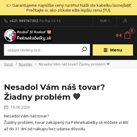
👉 Garantujeme najnižšie ceny na trhu! Našli ste kabelku lacnejšie?
Prečítajte si, ako získate ešte lepšiu cenu [TU].
+421 949747302
Po-Pia 10-16
EUR
0
0 €
Menu
Úvod
Novinky
Nesadol Vám náš tovar? Žiadny problém 💙
Nesadol Vám náš tovar?
Žiadny problém 💙
18.06.2026
Nesadol Vám náš tovar?
Žiadny problém, tovar zakúpený na Peknekabelky.sk môžete vrátiť
až do 31 dní od nákupu bez udania dôvodu.