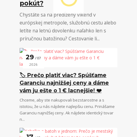
pokút?
Chystáte sa na predĺžený víkend v
európskej metropole, služobnú cestu alebo
letíte na letnú dovolenku naľahko len s
príručnou batožinou? Cestovanie li...
29
07
2026
🏷️ Prečo platiť viac? Spúšťame
Garanciu najnižšej ceny a dáme
vám ju ešte o 1 € lacnejšie! ❤️
Chceme, aby ste nakupovali bezstarostne a s
istotou, že u nás nájdete najlepšiu cenu. Prinášame
Garanciu najnižšej ceny. Ak nájdete identický tovar
n...
17