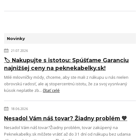
Novinky
21.07.2026
🏷️ Nakupujte s istotou: Spúšťame Garanciu
najnižšej ceny na peknekabelky.sk!
Milé milovníčky módy, chceme, aby ste mali z nákupu u nás nielen
obrovskú radosť, ale aj stopercentnú istotu, že za svoj vysnívaný
kúsok neplatíte zb...
čítať celé
18.06.2026
Nesadol Vám náš tovar? Žiadny problém 💙
Nesadol Vám náš tovar?Žiadny problém, tovar zakúpený na
Peknekabelky.sk môžete vrátiť až do 31 dní od nákupu bez udania