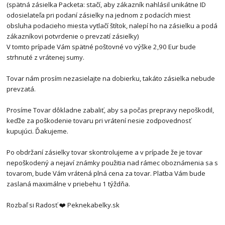
(spätná zásielka Packeta: stačí, aby zákazník nahlásil unikátne ID
odosielateľa pri podaní zásielky na jednom z podacích miest
obsluha podacieho miesta vytlačí štítok, nalepí ho na zásielku a podá
zákazníkovi potvrdenie o prevzatí zásielky)
V tomto prípade Vám spätné poštovné vo výške 2,90 Eur bude
strhnuté z vrátenej sumy.
Tovar nám prosím nezasielajte na dobierku, takáto zásielka nebude
prevzatá.
Prosíme Tovar dôkladne zabaliť, aby sa počas prepravy nepoškodil,
keďže za poškodenie tovaru pri vrátení nesie zodpovednosť
kupujúci. Ďakujeme.
Po obdržaní zásielky tovar skontrolujeme a v prípade že je tovar
nepoškodený a nejaví známky použitia nad rámec oboznámenia sa s
tovarom, bude Vám vrátená plná cena za tovar. Platba Vám bude
zaslaná maximálne v priebehu 1 týždňa.
Rozbaľ si Radosť ❤️ Peknekabelky.sk