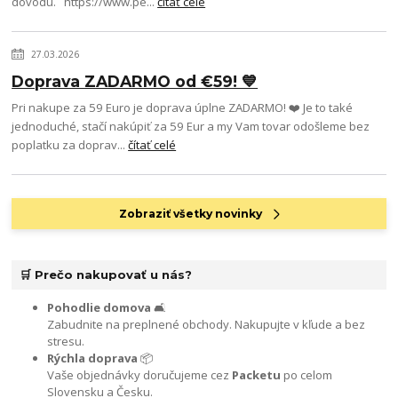
dôvodu. https://www.pe...
čítať celé
27.03.2026
Doprava ZADARMO od €59! 💙
Pri nakupe za 59 Euro je doprava úplne ZADARMO! ❤️ Je to také
jednoduché, stačí nakúpiť za 59 Eur a my Vam tovar odošleme bez
poplatku za doprav...
čítať celé
Zobraziť všetky novinky
🛒 Prečo nakupovať u nás?
Pohodlie domova
🛋️
Zabudnite na preplnené obchody. Nakupujte v kľude a bez
stresu.
Rýchla doprava
📦
Vaše objednávky doručujeme cez
Packetu
po celom
Slovensku a Česku.