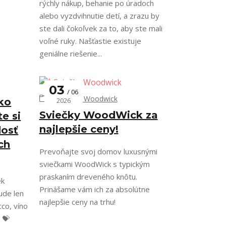
rýchly nákup, behanie po úradoch
alebo vyzdvihnutie detí, a zrazu by
ste dali čokoľvek za to, aby ste mali
voľné ruky. Našťastie existuje
geniálne riešenie...
03
06
🕯️ Sviečky Woodwick
ko
2026
Sviečky WoodWick za
te si
najlepšie ceny!
dosť
ch
Prevoňajte svoj domov luxusnými
sviečkami WoodWick s typickým
praskaním dreveného knôtu.
ek
Prinášame vám ich za absolútne
ude len
najlepšie ceny na trhu!
cco, víno
 💝