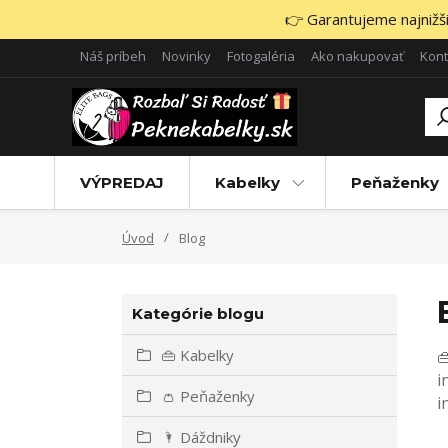
👉 Garantujeme najnižšie
Náš príbeh
Novinky
Fotogaléria
Ako nakupovať
Kont
VÝPREDAJ
Kabelky
Peňaženky
Úvod
Blog
Kategórie blogu
👜 Kabelky

i
👛 Peňaženky
i
🌂 Dáždniky