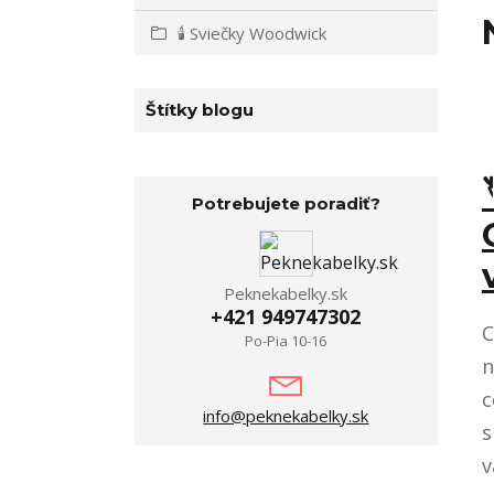
🕯️ Sviečky Woodwick
Štítky blogu
Potrebujete poradiť?
Peknekabelky.sk
+421 949747302
C
Po-Pia 10-16
n
c
info@peknekabelky.sk
s
v