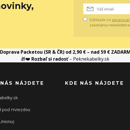
ovinky,
Súhlasím so
spracovan
zasielania newslettera
Doprava Packetou (SR & ČR) od 2,90 € – nad 59 € ZADAR
🎁❤️
Rozbaľ si radosť
– Peknekabelky.sk
 NÁS NÁJDETE
KDE NÁS NÁJDETE
abelky.sk
 pod Hviezdou
Unionu)