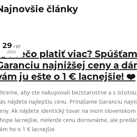
Najnovšie články
29
07
🏷️ Prečo platiť viac? Spúšťa
2026
Garanciu najnižšej ceny a d
vám ju ešte o 1 € lacnejšie! ❤️
hceme, aby ste nakupovali bezstarostne a s istotou,
ás nájdete najlepšiu cenu. Prinášame Garanciu najni
eny. Ak nájdete identický tovar na inom slovenskom 
hope lacnejšie, nielenže cenu dorovnáme, ale pred
ám ho o 1 € lacnejšie.