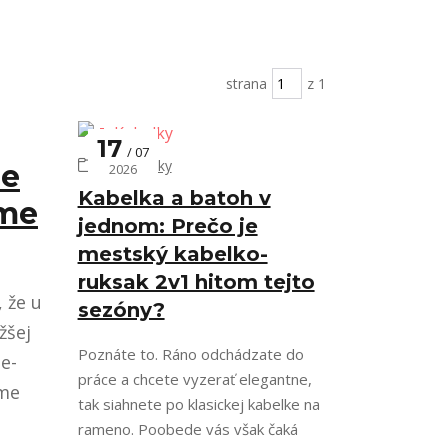
strana
z 1
17
07
👜 Kabelky
me
2026
Kabelka a batoh v
áme
jednom: Prečo je
mestský kabelko-
ruksak 2v1 hitom tejto
 že u
sezóny?
žšej
Poznáte to. Ráno odchádzate do
e-
práce a chcete vyzerať elegantne,
áme
tak siahnete po klasickej kabelke na
rameno. Poobede vás však čaká