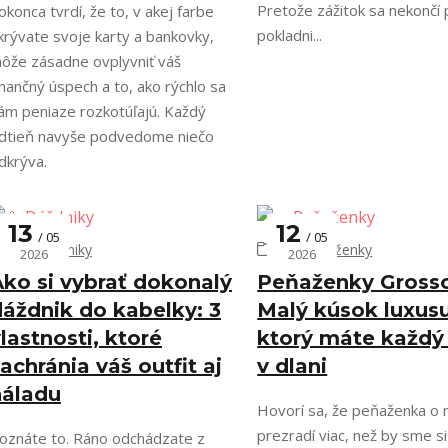
Pretože zážitok sa nekončí 
okonca tvrdí, že to, v akej farbe
pokladni...
krývate svoje karty a bankovky,
ôže zásadne ovplyvniť váš
inančný úspech a to, ako rýchlo sa
ám peniaze rozkotúľajú. Každý
dtieň navyše podvedome niečo
dkrýva.
13
12
05
05
🌂 Dáždniky
👛 Peňaženky
2026
2026
Ako si vybrať dokonalý
Peňaženky Gross
dáždnik do kabelky: 3
Malý kúsok luxusu
lastnosti, ktoré
ktorý máte každý
achránia váš outfit aj
v dlani
náladu
Hovorí sa, že peňaženka o 
prezradí viac, než by sme si
oznáte to. Ráno odchádzate z