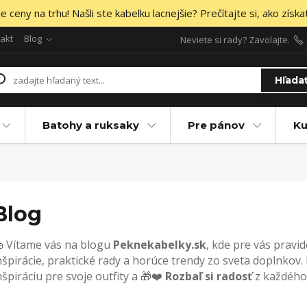
 ceny na trhu! Našli ste kabelku lacnejšie? Prečítajte si, ako získa
akt
Blog
Neviete si rady? Zavolajte.
Hľada
Batohy a ruksaky
Pre pánov
Ku
Blog
 Vítame vás na blogu
Peknekabelky.sk
, kde pre vás pravi
nšpirácie, praktické rady a horúce trendy zo sveta doplnkov. 
nšpiráciu pre svoje outfity a 🎁❤️
Rozbaľ si radosť
z každého