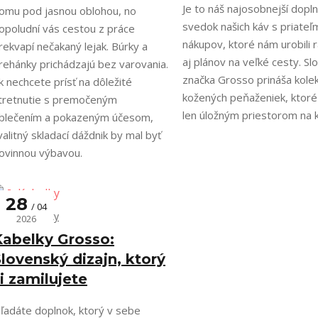
Je to náš najosobnejší dopl
omu pod jasnou oblohou, no
svedok našich káv s priateľm
opoludní vás cestou z práce
nákupov, ktoré nám urobili 
rekvapí nečakaný lejak. Búrky a
aj plánov na veľké cesty. S
rehánky prichádzajú bez varovania.
značka Grosso prináša kolek
k nechcete prísť na dôležité
kožených peňaženiek, ktoré
tretnutie s premočeným
len úložným priestorom na k
blečením a pokazeným účesom,
valitný skladací dáždnik by mal byť
ovinnou výbavou.
28
04
👜 Kabelky
2026
Kabelky Grosso:
lovenský dizajn, ktorý
i zamilujete
ľadáte doplnok, ktorý v sebe