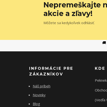
Nepremeškajte n
akcie a zľavy!
Môžete sa kedykoľvek odhlásiť.
🚚
INFORMÁCIE PRE
KDE
ZÁKAZNÍKOV
Peknek
Náš príbeh
Obchod
Novinky
(Vedľa 
Blog