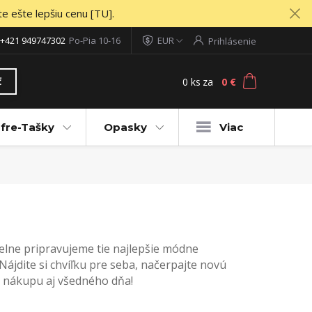
te ešte lepšiu cenu [TU].
+421 949747302
Po-Pia 10-16
EUR
Prihlásenie
0
ks
za
0 €
ť
fre-Tašky
Opasky
Viac
delne pripravujeme tie najlepšie módne
Nájdite si chvíľku pre seba, načerpajte novú
 nákupu aj všedného dňa!