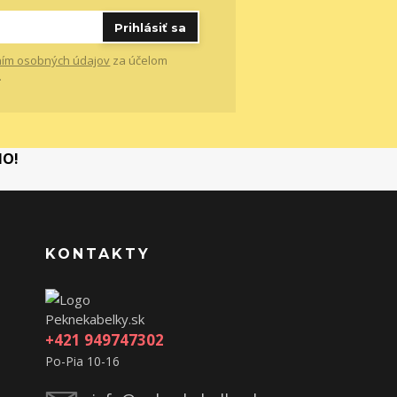
Prihlásiť sa
ím osobných údajov
za účelom
.
MO!
KONTAKTY
Peknekabelky.sk
+421 949747302
Po-Pia 10-16