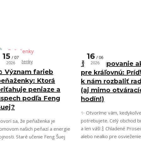
15
16
07
06
👛 Peňaženky
2026
🥂 Nakupovanie a
2026
👛 Význam farieb
pre kráľovnú: Príď
peňaženky: Ktorá
k nám rozbaliť ra
riťahuje peniaze a
(aj mimo otvárací
úspech podľa Feng
hodín!)
Šuej?
✨ Otvoríme vám, kedykoľv
potrebujete. Celý obchod b
ovorí sa, že peňaženka je
a len váš! 🍾 Chladené Prose
omovom našich peňazí a energie
alebo nealko pre osvieženie
ojnosti. Staré učenie Feng Šuej