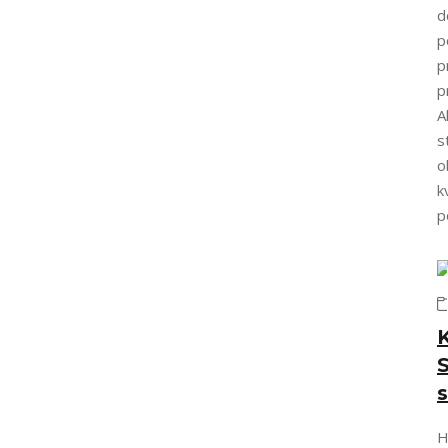
d
p
p
p
A
s
o
k
p
S
s
H