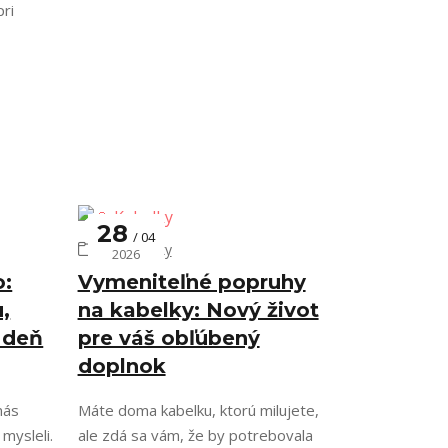
pri
28
04
👜 Kabelky
2026
o:
Vymeniteľné popruhy
,
na kabelky: Nový život
 deň
pre váš obľúbený
doplnok
nás
Máte doma kabelku, ktorú milujete,
 mysleli.
ale zdá sa vám, že by potrebovala