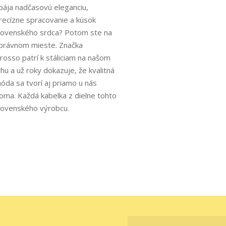
pája nadčasovú eleganciu,
recízne spracovanie a kúsok
lovenského srdca? Potom ste na
právnom mieste. Značka
rosso patrí k stáliciam na našom
rhu a už roky dokazuje, že kvalitná
óda sa tvorí aj priamo u nás
oma. Každá kabelka z dielne tohto
lovenského výrobcu.