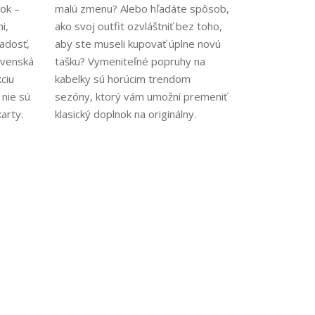
nok –
malú zmenu? Alebo hľadáte spôsob,
i,
ako svoj outfit ozvláštniť bez toho,
radosť,
aby ste museli kupovať úplne novú
lovenská
tašku? Vymeniteľné popruhy na
ciu
kabelky sú horúcim trendom
 nie sú
sezóny, ktorý vám umožní premeniť
arty.
klasický doplnok na originálny.