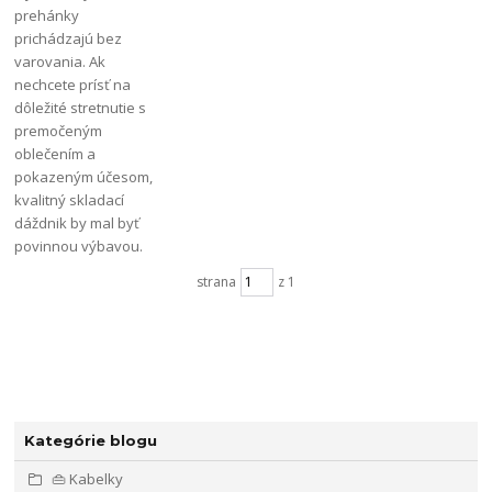
prehánky
prichádzajú bez
varovania. Ak
nechcete prísť na
dôležité stretnutie s
premočeným
oblečením a
pokazeným účesom,
kvalitný skladací
dáždnik by mal byť
povinnou výbavou.
strana
z 1
Kategórie blogu
👜 Kabelky