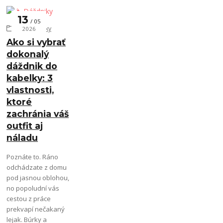
13
05
🌂 Dáždniky
2026
Ako si vybrať
dokonalý
dáždnik do
kabelky: 3
vlastnosti,
ktoré
zachránia váš
outfit aj
náladu
Poznáte to. Ráno
odchádzate z domu
pod jasnou oblohou,
no popoludní vás
cestou z práce
prekvapí nečakaný
lejak. Búrky a