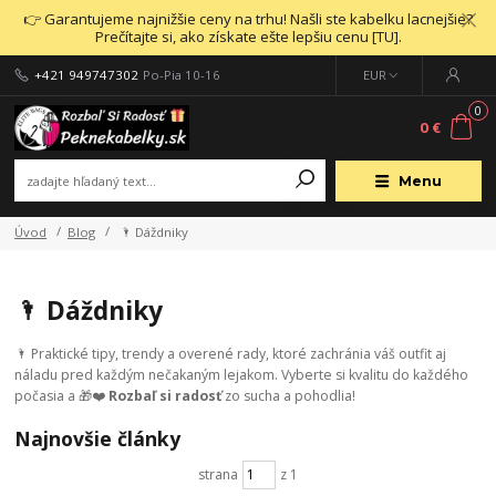
👉 Garantujeme najnižšie ceny na trhu! Našli ste kabelku lacnejšie?
Prečítajte si, ako získate ešte lepšiu cenu [TU].
+421 949747302
Po-Pia 10-16
EUR
0
0 €
Menu
Úvod
Blog
🌂 Dáždniky
🌂 Dáždniky
🌂 Praktické tipy, trendy a overené rady, ktoré zachránia váš outfit aj
náladu pred každým nečakaným lejakom. Vyberte si kvalitu do každého
počasia a 🎁❤️
Rozbaľ si radosť
zo sucha a pohodlia!
Najnovšie články
strana
z 1