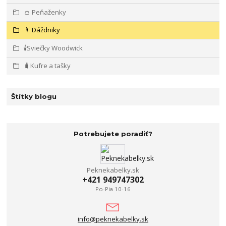
👛 Peňaženky
🌂 Dáždniky
🕯️Sviečky Woodwick
🧳Kufre a tašky
Štítky blogu
Potrebujete poradiť?
Peknekabelky.sk
+421 949747302
Po-Pia 10-16
info@peknekabelky.sk