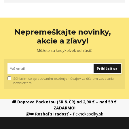
Nepremeškajte novinky,
akcie a zľavy!
Môžete sa kedykoľvek odhlásiť.
Prihlásiť sa
Súhlasím so
spracovaním osobných údajov
za účelom zasielania
newslettera.
🚚
Doprava Packetou (SR & ČR) od 2,90 € – nad 59 €
ZADARMO!
🎁❤️
Rozbaľ si radosť
– Peknekabelky.sk