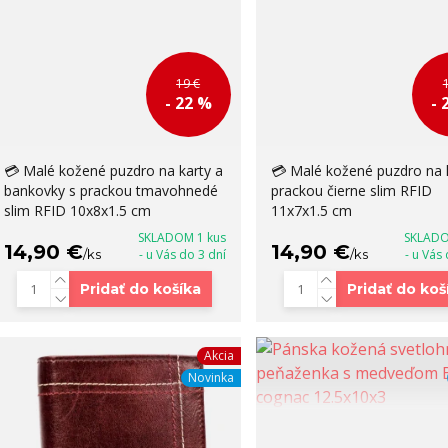
19 €
- 22 %
- 
💳 Malé kožené puzdro na karty a
💳 Malé kožené puzdro na k
bankovky s prackou tmavohnedé
prackou čierne slim RFID
slim RFID 10x8x1.5 cm
11x7x1.5 cm
SKLADOM 1 kus
SKLADO
14,90 €
14,90 €
/
ks
- u Vás do 3 dní
/
ks
- u Vás
Pridať do košíka
Pridať do koš
Akcia
Novinka