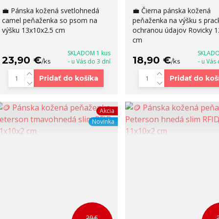
💼 Pánska kožená svetlohnedá
💼 Čierna pánska kožená
camel peňaženka so psom na
peňaženka na výšku s prac
výšku 13x10x2.5 cm
ochranou údajov Rovicky 
cm
SKLADOM 1 kus
SKLADO
23,90 €
18,90 €
/
ks
- u Vás do 3 dní
/
ks
- u Vás
Pridať do košíka
Pridať do koš
Akcia
Novinka
29 €