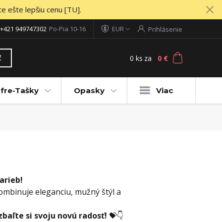
te ešte lepšiu cenu [TU].
+421 949747302
Po-Pia 10-16
EUR
Prihlásenie
0
ks
za
0 €
ť
fre-Tašky
Opasky
Viac
arieb!
ombinuje eleganciu, mužný štýl a
zbaľte si svoju novú radosť!
💝👇