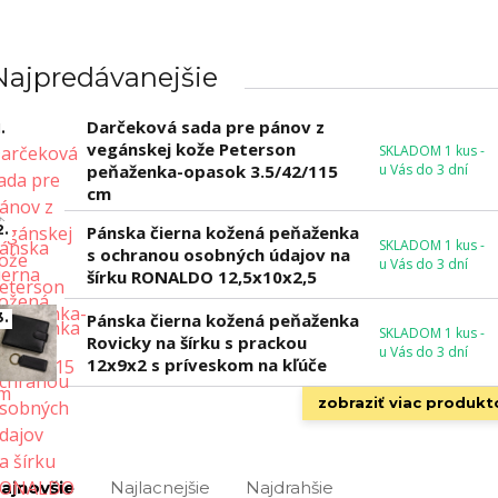
Najpredávanejšie
Darčeková sada pre pánov z
.
vegánskej kože Peterson
SKLADOM 1 kus -
peňaženka-opasok 3.5/42/115
u Vás do 3 dní
cm
2.
Pánska čierna kožená peňaženka
SKLADOM 1 kus -
s ochranou osobných údajov na
u Vás do 3 dní
šírku RONALDO 12,5x10x2,5
3.
Pánska čierna kožená peňaženka
SKLADOM 1 kus -
Rovicky na šírku s prackou
u Vás do 3 dní
12x9x2 s príveskom na kľúče
zobraziť viac produkt
ajnovšie
Najlacnejšie
Najdrahšie