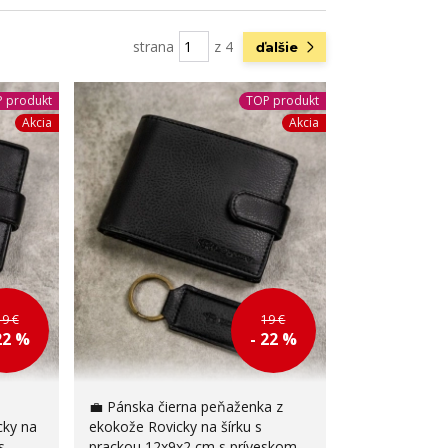
strana
z 4
ďalšie
 produkt
TOP produkt
Akcia
Akcia
19 €
19 €
22 %
- 22 %
💼 Pánska čierna peňaženka z
cky na
ekokože Rovicky na šírku s
s
prackou 12x9x2 cm s príveskom