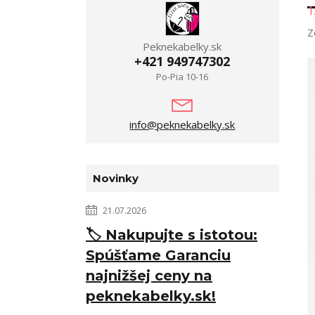
Z
Peknekabelky.sk
+421 949747302
Po-Pia 10-16
info@peknekabelky.sk
Novinky
21.07.2026
🏷️ Nakupujte s istotou:
Spúšťame Garanciu
najnižšej ceny na
peknekabelky.sk!