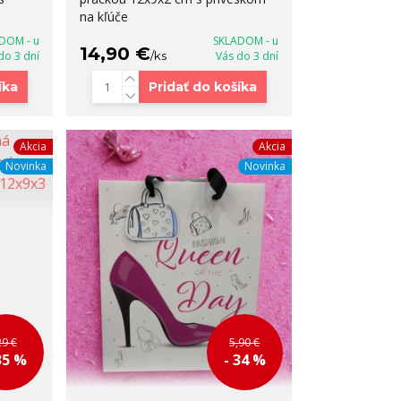
na kľúče
DOM - u
SKLADOM - u
14,90 €
do 3 dní
/
ks
Vás do 3 dní
íka
Pridať do košíka
Akcia
Akcia
Novinka
Novinka
29 €
5,90 €
35 %
- 34 %