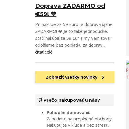
Doprava ZADARMO od
€59! 💙
Pri nakupe za 59 Euro je doprava úplne
ZADARMO! ❤️ Je to také jednoduché,
stačí nakúpiť za 59 Eur a my Vam tovar
odošleme bez poplatku za doprav...
čítať celé
Zobraziť všetky novinky
🛒 Prečo nakupovať u nás?
Pohodlie domova
🛋️
Zabudnite na preplnené obchody.
Nakupujte v kľude a bez stresu.