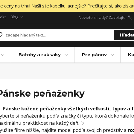
 ceny na trhu! Našli ste kabelku lacnejšie? Prečítajte si, ako získa
akt
Blog
Neviete si rady? Zavolajte.
Hľada
Batohy a ruksaky
Pre pánov
Ku
Pánske peňaženky

Pánske kožené peňaženky všetkých veľkostí, typov a f
yberte si peňaženku podľa značky či typu, ktorá dokonale k
aximálnu praktickosť na každý deň. ✨
yužite filtre nižšie, nájdite model podľa svojich predstáv a
ro