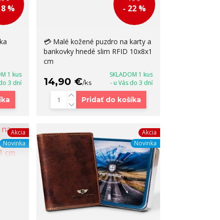
18 %
- 22 %
ka
💳 Malé kožené puzdro na karty a
bankovky hnedé slim RFID 10x8x1
cm
M 1 kus
SKLADOM 1 kus
14,90 €
 do 3 dní
/
ks
- u Vás do 3 dní
íka
Pridať do košíka
Akcia
Akcia
Novinka
Novinka