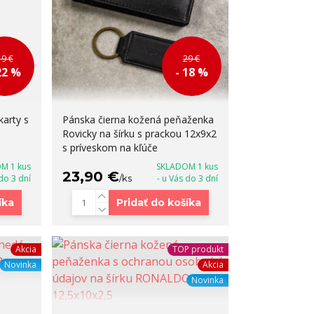
19 €
29 €
22 %
- 18 %
arty s
Pánska čierna kožená peňaženka
Rovicky na šírku s prackou 12x9x2
s príveskom na kľúče
M 1 kus
SKLADOM 1 kus
23,90 €
 do 3 dní
/
ks
- u Vás do 3 dní
íka
Pridať do košíka
Akcia
TOP produkt
Novinka
Akcia
Novinka