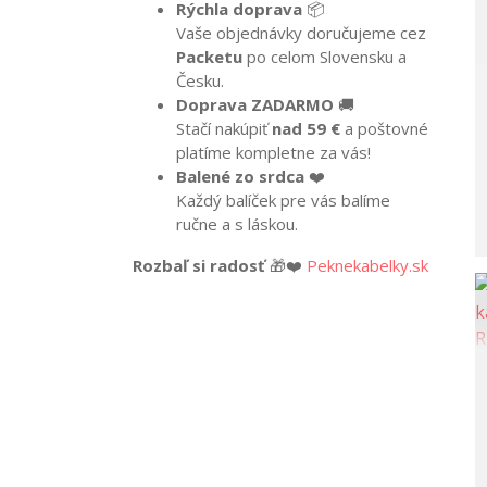
Rýchla doprava
📦
Vaše objednávky doručujeme cez
Packetu
po celom Slovensku a
Česku.
Doprava ZADARMO
🚚
Stačí nakúpiť
nad 59 €
a poštovné
platíme kompletne za vás!
Balené zo srdca
❤️
Každý balíček pre vás balíme
ručne a s láskou.
Rozbaľ si radosť
🎁❤️
Peknekabelky.sk