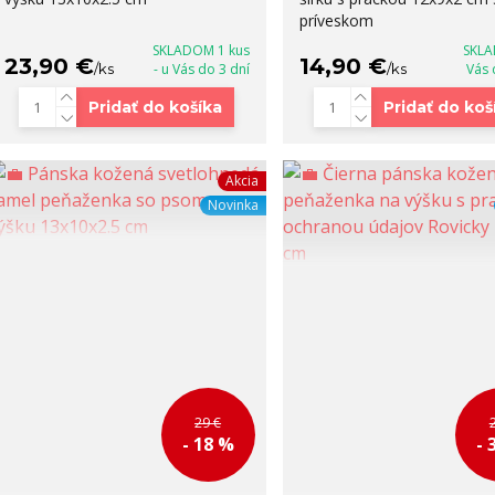
príveskom
SKLADOM 1 kus
SKLA
23,90 €
14,90 €
/
ks
- u Vás do 3 dní
/
ks
Vás 
Pridať do košíka
Pridať do koš
Akcia
Novinka
29 €
- 18 %
- 