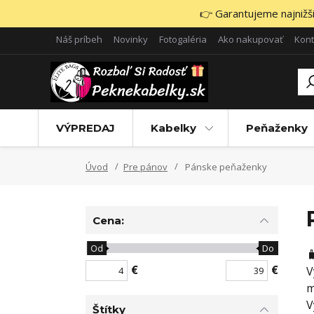
👉 Garantujeme najnižšie
Náš príbeh
Novinky
Fotogaléria
Ako nakupovať
Kont
VÝPREDAJ
Kabelky
Peňaženky
Úvod
Pre pánov
Pánske peňaženky
Cena:
Od
Do

€
€
V
m
V
Štítky