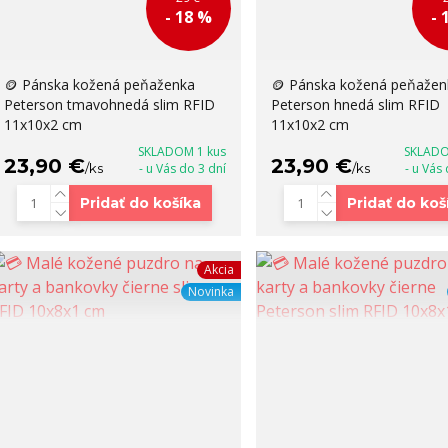
- 18 %
- 
🪙 Pánska kožená peňaženka
🪙 Pánska kožená peňažen
Peterson tmavohnedá slim RFID
Peterson hnedá slim RFID
11x10x2 cm
11x10x2 cm
SKLADOM 1 kus
SKLADO
23,90 €
23,90 €
/
ks
- u Vás do 3 dní
/
ks
- u Vás
Pridať do košíka
Pridať do koš
Akcia
Novinka