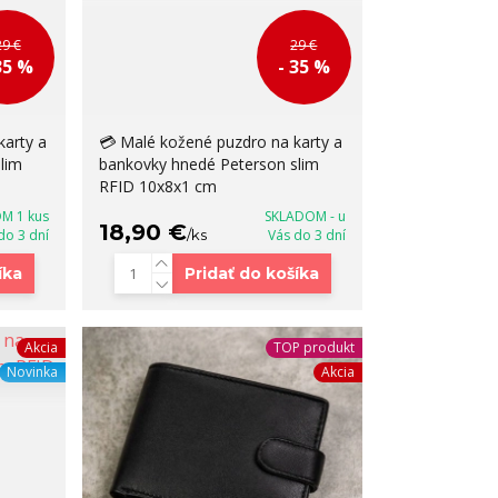
29 €
29 €
35 %
- 35 %
karty a
💳 Malé kožené puzdro na karty a
lim
bankovky hnedé Peterson slim
RFID 10x8x1 cm
M 1 kus
SKLADOM - u
18,90 €
 do 3 dní
/
ks
Vás do 3 dní
íka
Pridať do košíka
Akcia
TOP produkt
Novinka
Akcia