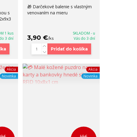
🎁 Darčekové balenie s vlastným
kou s
venovaním na mieru
12x9x3
M 1 kus
SKLADOM - u
3,90 €
 do 3 dní
/
ks
Vás do 3 dní
íka
Pridať do košíka
Akcia
Akcia
Novinka
Novinka
29 €
19 €