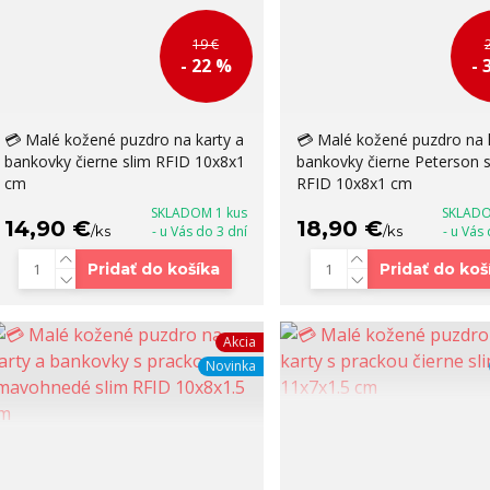
19 €
- 22 %
- 
💳 Malé kožené puzdro na karty a
💳 Malé kožené puzdro na 
bankovky čierne slim RFID 10x8x1
bankovky čierne Peterson s
cm
RFID 10x8x1 cm
SKLADOM 1 kus
SKLADO
14,90 €
18,90 €
/
ks
- u Vás do 3 dní
/
ks
- u Vás
Pridať do košíka
Pridať do koš
Akcia
Novinka