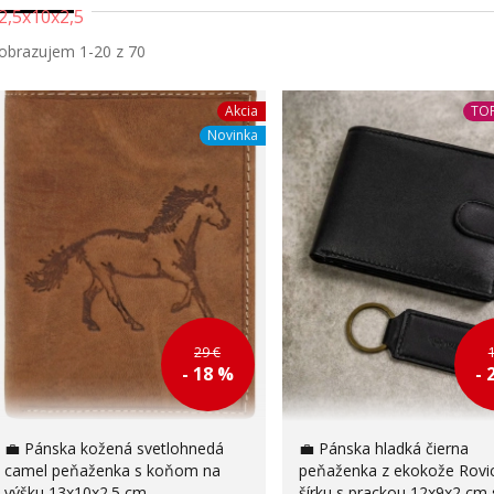
obrazujem 1-20 z 70
Akcia
TOP
Novinka
29 €
- 18 %
- 
💼 Pánska kožená svetlohnedá
💼 Pánska hladká čierna
camel peňaženka s koňom na
peňaženka z ekokože Rovi
výšku 13x10x2.5 cm
šírku s prackou 12x9x2 cm 