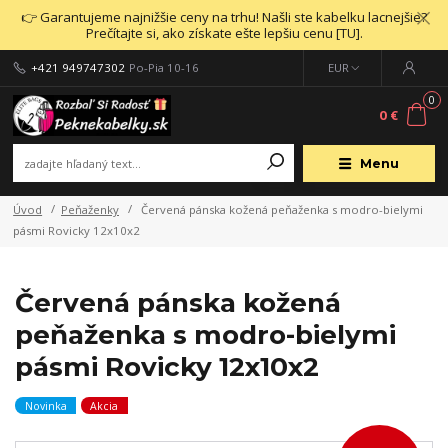
👉 Garantujeme najnižšie ceny na trhu! Našli ste kabelku lacnejšie?
Prečítajte si, ako získate ešte lepšiu cenu [TU].
+421 949747302
Po-Pia 10-16
EUR
0
0 €
Menu
Úvod
Peňaženky
Červená pánska kožená peňaženka s modro-bielymi
pásmi Rovicky 12x10x2
Červená pánska kožená
peňaženka s modro-bielymi
pásmi Rovicky 12x10x2
Novinka
Akcia