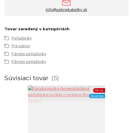
info@peknekabelky.sk
Tovar zaradený v kategóriách
Peňaženky
Pre pánov
Pánske peňaženky
Pánske peňaženky
Súvisiaci tovar
5
Akcia
Novinka