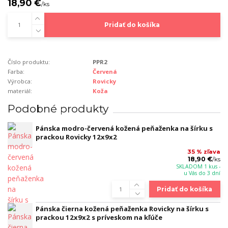
18,90 €
/
ks
Pridať do košíka
Číslo produktu:
PPR2
Farba:
Červená
Výrobca:
Rovicky
materiál:
Koža
Podobné produkty
Pánska modro-červená kožená peňaženka na šírku s
prackou Rovicky 12x9x2
35 % zľava
18,90 €
/
ks
SKLADOM 1 kus -
u Vás do 3 dní
Pridať do košíka
Pánska čierna kožená peňaženka Rovicky na šírku s
prackou 12x9x2 s príveskom na kľúče