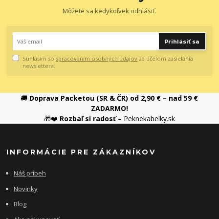
Môžete sa kedykoľvek odhlásiť.
Prihlásiť sa
Súhlasím so
spracovaním osobných údajov
za účelom zasielania
newslettera.
🚚
Doprava Packetou (SR & ČR) od 2,90 € – nad 59 €
ZADARMO!
🎁❤️
Rozbaľ si radosť
– Peknekabelky.sk
INFORMÁCIE PRE ZÁKAZNÍKOV
Náš príbeh
Novinky
Blog