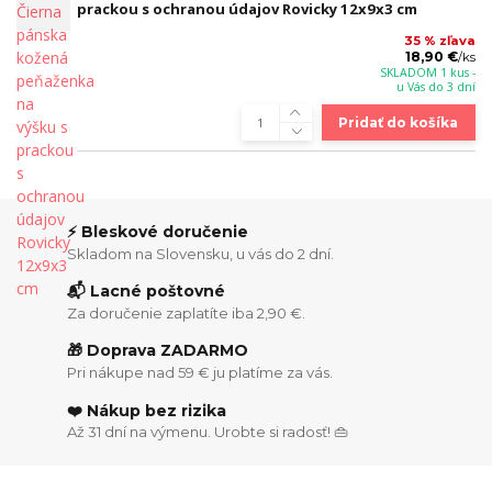
prackou s ochranou údajov Rovicky 12x9x3 cm
35 % zľava
18,90 €
/
ks
SKLADOM 1 kus -
u Vás do 3 dní
Pridať do košíka
⚡ Bleskové doručenie
Skladom na Slovensku, u vás do 2 dní.
📬 Lacné poštovné
Za doručenie zaplatíte iba 2,90 €.
🎁 Doprava ZADARMO
Pri nákupe nad 59 € ju platíme za vás.
❤️ Nákup bez rizika
Až 31 dní na výmenu. Urobte si radosť! 👜