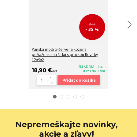
29 €
- 35 %
Pánska modro-červená kožená
Pánska čierna
peňaženka na šírku s prackou Rovicky
na šírku s pra
12x9x2
kľúče
SKLADOM 1 kus -
18,90 €
23,90 €
/
ks
u Vás do 3 dní
/
k
Pridať do košíka
Nepremeškajte novinky,
akcie a zľavy!