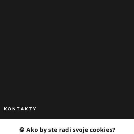
KONTAKTY
Peknekabelky.sk
🍪 Ako by ste radi svoje cookies?
+421 949747302