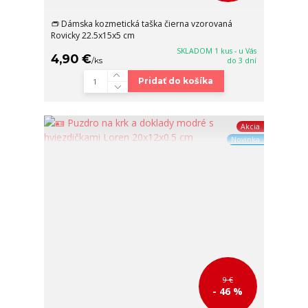
👝 Dámska kozmetická taška čierna vzorovaná
Rovicky 22.5x15x5 cm
SKLADOM 1 kus - u Vás
4,90 €
/
ks
do 3 dní
Pridať do košíka
Akcia
Novinka
9 €
- 46 %