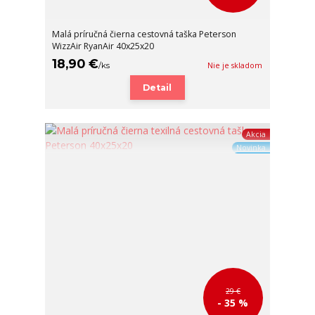
Malá príručná čierna cestovná taška Peterson
WizzAir RyanAir 40x25x20
18,90 €
/
ks
Nie je skladom
Detail
Akcia
Novinka
29 €
- 35 %