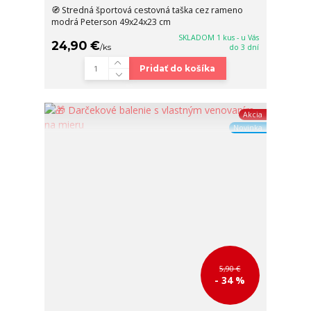
🧭 Stredná športová cestovná taška cez rameno
modrá Peterson 49x24x23 cm
SKLADOM 1 kus - u Vás
24,90 €
/
ks
do 3 dní
Pridať do košíka
Akcia
Novinka
5,90 €
- 34 %