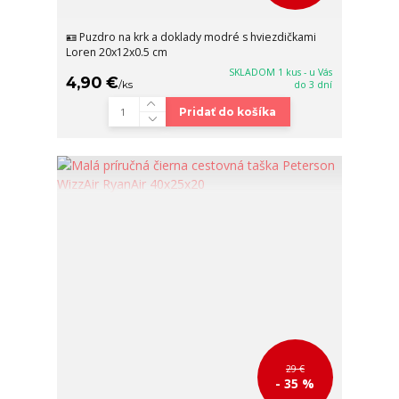
🪪 Puzdro na krk a doklady modré s hviezdičkami
Loren 20x12x0.5 cm
SKLADOM 1 kus - u Vás
4,90 €
/
ks
do 3 dní
Pridať do košíka
29 €
- 35 %