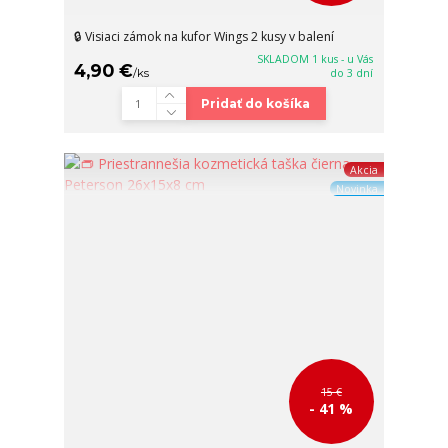
🔒 Visiaci zámok na kufor Wings 2 kusy v balení
SKLADOM 1 kus - u Vás
4,90 €
/
ks
do 3 dní
Pridať do košíka
Akcia
Novinka
15 €
- 41 %