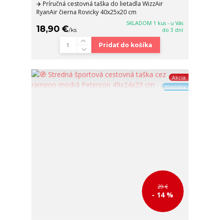
✈️ Príručná cestovná taška do lietadla WizzAir
RyanAir čierna Rovicky 40x25x20 cm
SKLADOM 1 kus - u Vás
18,90 €
/
ks
do 3 dní
Pridať do košíka
Akcia
Novinka
29 €
- 14 %