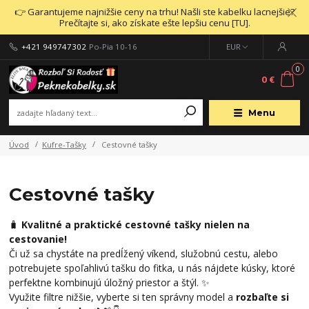
👉 Garantujeme najnižšie ceny na trhu! Našli ste kabelku lacnejšie?
Prečítajte si, ako získate ešte lepšiu cenu [TU].
+421 949747302
Po-Pia 10-16
EUR
0
0 €
Menu
Úvod
Kufre-Tašky
Cestovné tašky
Cestovné tašky
🧳
Kvalitné a praktické cestovné tašky nielen na
cestovanie!
Či už sa chystáte na predĺžený víkend, služobnú cestu, alebo
potrebujete spoľahlivú tašku do fitka, u nás nájdete kúsky, ktoré
perfektne kombinujú úložný priestor a štýl. ✨
Využite filtre nižšie, vyberte si ten správny model a
rozbaľte si