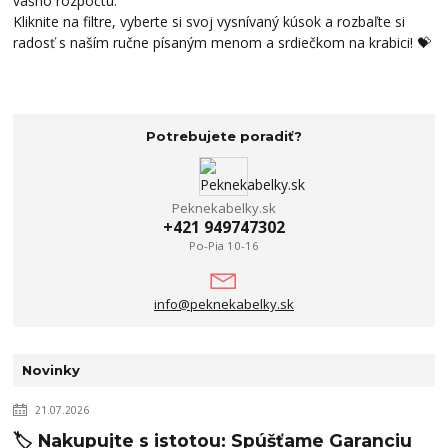
vášho rozpočtu.
Kliknite na filtre, vyberte si svoj vysnívaný kúsok a rozbaľte si
radosť s naším ručne písaným menom a srdiečkom na krabici! 💝
Potrebujete poradiť?
Peknekabelky.sk
+421 949747302
Po-Pia 10-16
info@peknekabelky.sk
Novinky
21.07.2026
🏷️ Nakupujte s istotou: Spúšťame Garanciu