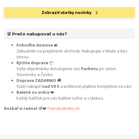
Zobraziť všetky novinky
🛒 Prečo nakupovať u nás?
Pohodlie domova
🛋️
Zabudnite na preplnené obchody. Nakupujte v kľude a bez
stresu.
Rýchla doprava
📦
Vaše objednávky doručujeme cez
Packetu
po celom
Slovensku a Česku.
Doprava ZADARMO
🚚
Stačí nakúpiť
nad 59 €
a poštovné platíme kompletne za vás!
Balené zo srdca
❤️
Každý balíček pre vás balíme ručne a s láskou.
Rozbaľ si radosť
🎁❤️
Peknekabelky.sk