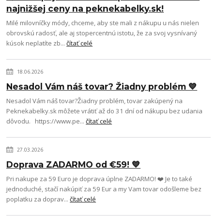
najnižšej ceny na peknekabelky.sk!
Milé milovníčky módy, chceme, aby ste mali z nákupu u nás nielen
obrovskú radosť, ale aj stopercentnú istotu, že za svoj vysnívaný
kúsok neplatíte zb...
čítať celé
18.06.2026
Nesadol Vám náš tovar? Žiadny problém 💙
Nesadol Vám náš tovar?Žiadny problém, tovar zakúpený na
Peknekabelky.sk môžete vrátiť až do 31 dní od nákupu bez udania
dôvodu. https://www.pe...
čítať celé
27.03.2026
Doprava ZADARMO od €59! 💙
Pri nakupe za 59 Euro je doprava úplne ZADARMO! ❤️ Je to také
jednoduché, stačí nakúpiť za 59 Eur a my Vam tovar odošleme bez
poplatku za doprav...
čítať celé