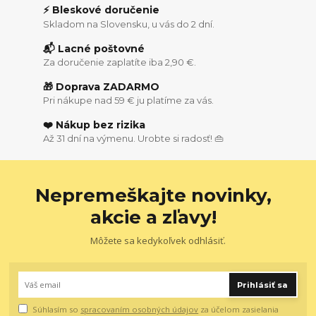
⚡ Bleskové doručenie
Skladom na Slovensku, u vás do 2 dní.
📬 Lacné poštovné
Za doručenie zaplatíte iba 2,90 €.
🎁 Doprava ZADARMO
Pri nákupe nad 59 € ju platíme za vás.
❤️ Nákup bez rizika
Až 31 dní na výmenu. Urobte si radosť! 👜
Nepremeškajte novinky,
akcie a zľavy!
Môžete sa kedykoľvek odhlásiť.
Prihlásiť sa
Súhlasím so
spracovaním osobných údajov
za účelom zasielania