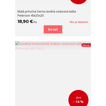
Malá príručná čierna texilná cestovná taška
Peterson 40x25x20
18,90 €
/
ks
Nie je skladom
Detail
Akcia
29 €
- 14 %