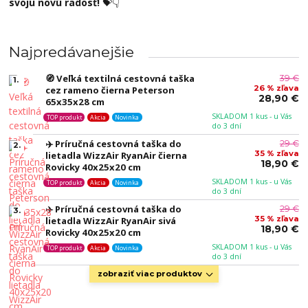
svoju novú radosť!
💝👇
Najpredávanejšie
🧭 Veľká textilná cestovná taška
39 €
1.
26 % zľava
cez rameno čierna Peterson
28,90 €
65x35x28 cm
SKLADOM 1 kus - u Vás
TOP produkt
Akcia
Novinka
do 3 dní
✈️ Príručná cestovná taška do
29 €
2.
35 % zľava
lietadla WizzAir RyanAir čierna
18,90 €
Rovicky 40x25x20 cm
SKLADOM 1 kus - u Vás
TOP produkt
Akcia
Novinka
do 3 dní
✈️ Príručná cestovná taška do
29 €
3.
35 % zľava
lietadla WizzAir RyanAir sivá
18,90 €
Rovicky 40x25x20 cm
SKLADOM 1 kus - u Vás
TOP produkt
Akcia
Novinka
do 3 dní
zobraziť viac produktov