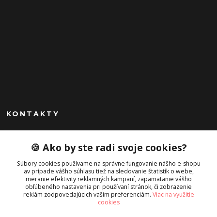
KONTAKTY
Peknekabelky.sk
🍪 Ako by ste radi svoje cookies?
+421 949747302
Súbory cookies používame na správne fungovanie nášho e-shopu
Po-Pia 10-16
av prípade vášho súhlasu tiež na sledovanie štatistík o webe,
meranie efektivity reklamných kampaní, zapamätanie vášho
info@peknekabelky.sk
obľúbeného nastavenia pri používaní stránok, či zobrazenie
reklám zodpovedajúcich vašim preferenciám.
Viac na využitie
cookies