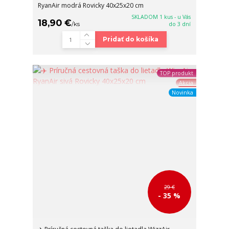
RyanAir modrá Rovicky 40x25x20 cm
SKLADOM 1 kus - u Vás
18,90 €
/
ks
do 3 dní
Pridať do košíka
TOP produkt
Akcia
Novinka
29 €
- 35 %