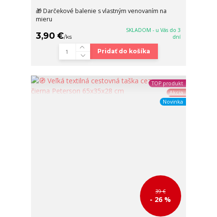
🎁 Darčekové balenie s vlastným venovaním na
mieru
SKLADOM - u Vás do 3
3,90 €
/
ks
dní
Pridať do košíka
TOP produkt
Akcia
Novinka
39 €
- 26 %