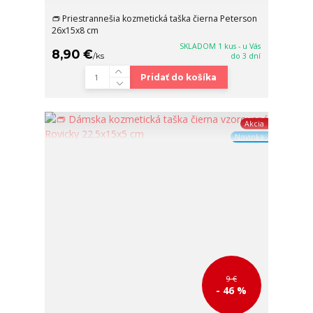
👝 Priestrannešia kozmetická taška čierna Peterson
26x15x8 cm
SKLADOM 1 kus - u Vás
8,90 €
/
ks
do 3 dní
Pridať do košíka
Akcia
Novinka
9 €
- 46 %