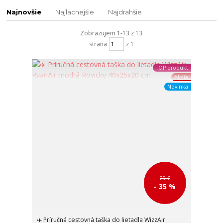
Najnovšie
Najlacnejšie
Najdrahšie
Zobrazujem 1-13 z 13
strana
z 1
TOP produkt
Akcia
Novinka
29 €
- 35 %
✈️ Príručná cestovná taška do lietadla WizzAir