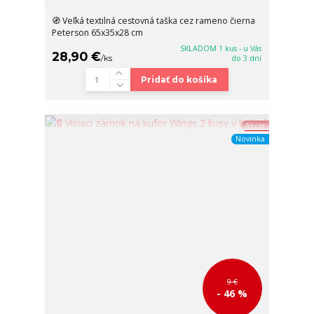
🧭 Veľká textilná cestovná taška cez rameno čierna
Peterson 65x35x28 cm
SKLADOM 1 kus - u Vás
28,90 €
/
ks
do 3 dní
Pridať do košíka
Akcia
Novinka
9 €
- 46 %