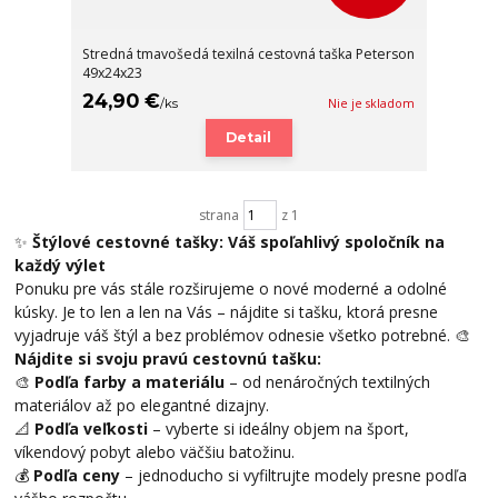
Stredná tmavošedá texilná cestovná taška Peterson
49x24x23
24,90 €
/
ks
Nie je skladom
Detail
strana
z 1
✨
Štýlové cestovné tašky: Váš spoľahlivý spoločník na
každý výlet
Ponuku pre vás stále rozširujeme o nové moderné a odolné
kúsky. Je to len a len na Vás – nájdite si tašku, ktorá presne
vyjadruje váš štýl a bez problémov odnesie všetko potrebné. 🎨
Nájdite si svoju pravú cestovnú tašku:
🎨
Podľa farby a materiálu
– od nenáročných textilných
materiálov až po elegantné dizajny.
📐
Podľa veľkosti
– vyberte si ideálny objem na šport,
víkendový pobyt alebo väčšiu batožinu.
💰
Podľa ceny
– jednoducho si vyfiltrujte modely presne podľa