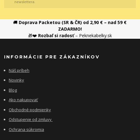
newslettera.
🚚
Doprava Packetou (SR & ČR) od 2,90 € – nad 59 €
ZADARMO!
🎁❤️
Rozbaľ si radosť
– Peknekabelky.sk
INFORMÁCIE PRE ZÁKAZNÍKOV
Náš príbeh
Novinky
Blog
Ako nakupovať
Obchodné podmienky
Odstupenie od zmluvy
Ochrana súkromia