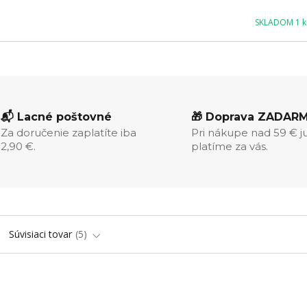
SKLADOM 1 ku
📬 Lacné poštovné
🎁 Doprava ZADAR
Za doručenie zaplatíte iba
Pri nákupe nad 59 € j
2,90 €.
platíme za vás.
Súvisiaci tovar
5