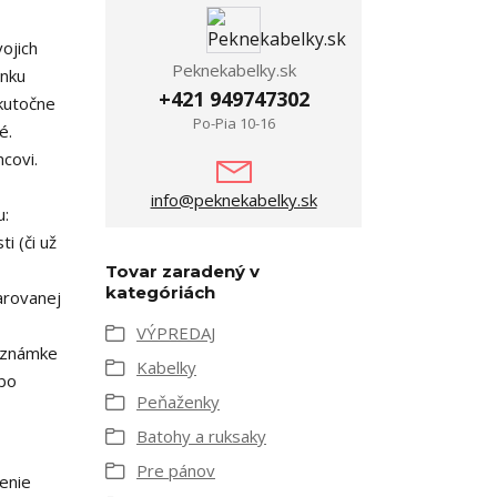
ojich
Peknekabelky.sk
enku
+421 949747302
skutočne
Po-Pia 10-16
é.
covi.
info@peknekabelky.sk
u:
i (či už
Tovar zaradený v
kategóriách
arovanej
VÝPREDAJ
poznámke
Kabelky
ebo
Peňaženky
Batohy a ruksaky
Pre pánov
lenie