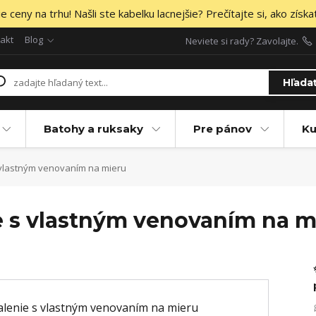
 ceny na trhu! Našli ste kabelku lacnejšie? Prečítajte si, ako získa
akt
Blog
Neviete si rady? Zavolajte.
Hľada
Batohy a ruksaky
Pre pánov
Ku
 vlastným venovaním na mieru
e s vlastným venovaním na m