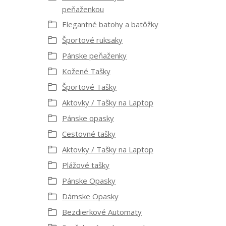
peňaženkou
Elegantné batohy a batôžky
Športové ruksaky
Pánske peňaženky
Kožené Tašky
Športové Tašky
Aktovky / Tašky na Laptop
Pánske opasky
Cestovné tašky
Aktovky / Tašky na Laptop
Plážové tašky
Pánske Opasky
Dámske Opasky
Bezdierkové Automaty