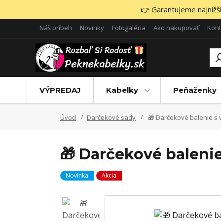
👉 Garantujeme najnižšie
Náš príbeh
Novinky
Fotogaléria
Ako nakupovať
Kont
VÝPREDAJ
Kabelky
Peňaženky
Úvod
Darčekové sady
🎁 Darčekové balenie s
🎁 Darčekové baleni
Novinka
Akcia