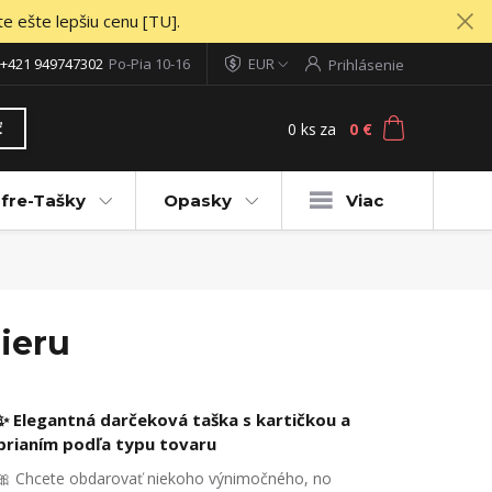
te ešte lepšiu cenu [TU].
+421 949747302
Po-Pia 10-16
EUR
Prihlásenie
0
ks
za
0 €
ť
fre-Tašky
Opasky
Viac
ieru
✨ Elegantná darčeková taška s kartičkou a
prianím podľa typu tovaru
🎀 Chcete obdarovať niekoho výnimočného, no