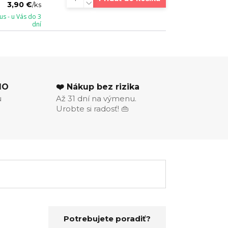
3,90 €
/
ks
s - u Vás do 3
dní
MO
❤️ Nákup bez rizika
u
Až 31 dní na výmenu.
Urobte si radosť! 👜
Potrebujete poradiť?