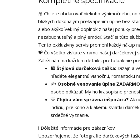
Kompletné špecifikácie
🎀 Chcete obdarovať niekoho výnimočného, no n
blízkych dokonalým prekvapením úplne bez staro
alebo akýkoľvek iný doplnok z našej ponuky prec
nezabudnuteľný a plný emócií. Stačí si túto sl
Tento exkluzívny servis premení každý nákup na
💝 Čo všetko získate v rámci našej darčekovej s
Záleží nám na každom detaile, preto balenie p
🛍️
Štýlová darčeková taška:
Dizajn a v
hľadáte elegantnú vianočnú, romantickú na
✍️
Osobné venovanie úplne ZADARMO
osobe odkázať. My ho krasopisne prenesie
💡
Chýba vám správna inšpirácia?
Ak n
indíciu, pre koho a k akému sviatku darček
srdečné vyznanie.
ℹ️ Dôležité informácie pre zákazníkov
Upozorňujeme, že fotografie darčekových tašiek 