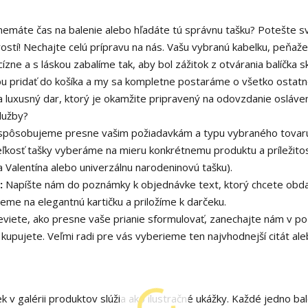
emáte čas na balenie alebo hľadáte tú správnu tašku? Potešte sv
stí! Nechajte celú prípravu na nás. Vašu vybranú kabelku, peňaž
ízne a s láskou zabalíme tak, aby bol zážitok z otvárania balíčka 
užbu pridať do košíka a my sa kompletne postaráme o všetko ostatn
 luxusný dar, ktorý je okamžite pripravený na odovzdanie osláven
lužby?
rispôsobujeme presne vašim požiadavkám a typu vybraného tovar
eľkosť tašky vyberáme na mieru konkrétnemu produktu a príležitost
 Valentína alebo univerzálnu narodeninovú tašku).
:
Napíšte nám do poznámky k objednávke text, ktorý chcete obd
me na elegantnú kartičku a priložíme k darčeku.
eviete, ako presne vaše prianie sformulovať, zanechajte nám v 
 kupujete. Veľmi radi pre vás vyberieme ten najvhodnejší citát al
v galérii produktov slúžia ako ilustračné ukážky. Každé jedno ba