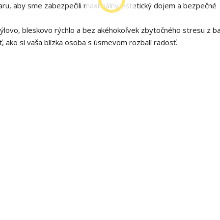
varu, aby sme zabezpečili maximálny estetický dojem a bezpečné
lovo, bleskovo rýchlo a bez akéhokoľvek zbytočného stresu z ba
ať, ako si vaša blízka osoba s úsmevom rozbalí radosť.