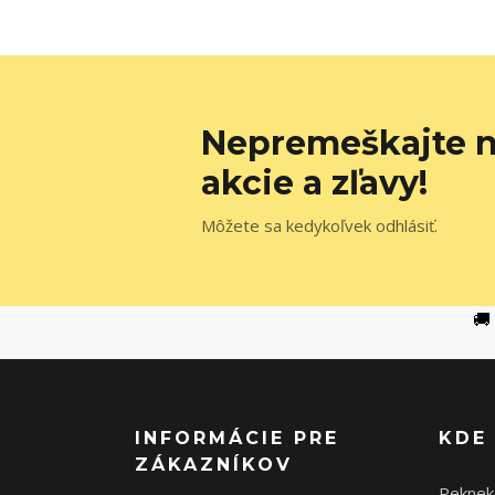
Nepremeškajte n
akcie a zľavy!
Môžete sa kedykoľvek odhlásiť.
🚚
INFORMÁCIE PRE
KDE
ZÁKAZNÍKOV
Peknek