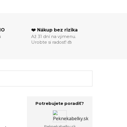
MO
❤️ Nákup bez rizika
u
Až 31 dní na výmenu.
Urobte si radosť! 👜
Potrebujete poradiť?
Peknekabelky.sk