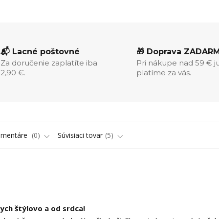
📬 Lacné poštovné
🎁 Doprava ZADAR
Za doručenie zaplatíte iba
Pri nákupe nad 59 € j
2,90 €.
platíme za vás.
omentáre
0
Súvisiaci tovar
5
kych štýlovo a od srdca!