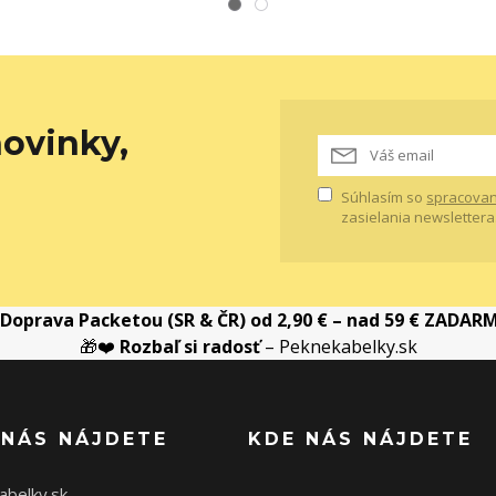
ovinky,
Súhlasím so
spracovan
zasielania newslettera
Doprava Packetou (SR & ČR) od 2,90 € – nad 59 € ZADAR
🎁❤️
Rozbaľ si radosť
– Peknekabelky.sk
 NÁS NÁJDETE
KDE NÁS NÁJDETE
abelky.sk