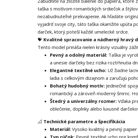
Zabudnite na zložité balenie do papiera, ktoré 
taška s motívom romantických srdiečok a štýlov
nezabudnuteľné prekvapenie. Ak hľadáte originá
vyjadriť svoje city, táto taška okamžite upúta 
darček, ktorý poteší každé umelecké srdce.
💝
Kvalitné spracovanie a nádherný hravý d
Tento model prináša nielen krásny vizuálny záži
Pevný a odolný materiál:
Taška je vyro
a unesie darčeky bez rizika roztrhnutia dn
Elegantné textilné ucho:
Už žiadne lacn
ladia s celkovým dizajnom a zaručujú poh
Bohatý hudobný motív:
Jedinečné spoje
romantický a zároveň moderný šmrnc. Hodí 
Štedrý a univerzálny rozmer:
Vďaka pre
oblečenie, doplnky alebo luxusné darčeko
📐
Technické parametre a špecifikácia
Materiál:
Vysoko kvalitný a pevný papier
Typ rúčok:
Pevné textilné ucho pre kom