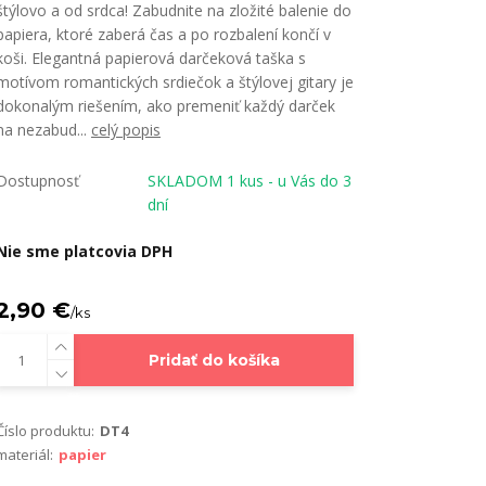
štýlovo a od srdca! Zabudnite na zložité balenie do
papiera, ktoré zaberá čas a po rozbalení končí v
koši. Elegantná papierová darčeková taška s
motívom romantických srdiečok a štýlovej gitary je
dokonalým riešením, ako premeniť každý darček
na nezabud...
celý popis
Dostupnosť
SKLADOM 1 kus - u Vás do 3
dní
Nie sme platcovia DPH
2,90 €
/
ks
Pridať do košíka
Číslo produktu:
DT4
materiál:
papier