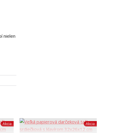
í nielen
Akcia
Akcia