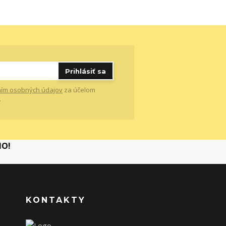
Prihlásiť sa
ím osobných údajov
za účelom
.
MO!
KONTAKTY