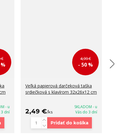
 €
4,99 €
0 %
- 50 %
ška
Veľká papierová darčeková taška
Darčeková ta
 cm
srdiečková s klavírom 32x26x12 cm
32x26x13
M - u
SKLADOM - u
2,49 €
3,90 €
 3 dní
/
ks
Vás do 3 dní
/
ks
a
Pridať do košíka