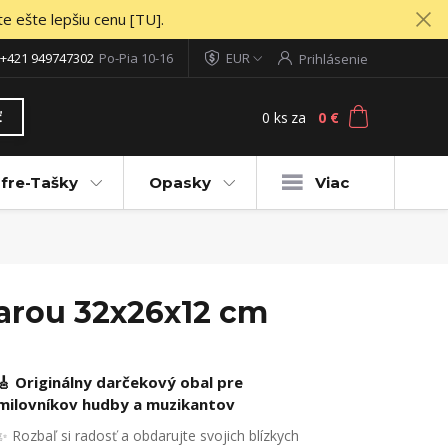
te ešte lepšiu cenu [TU].
+421 949747302
Po-Pia 10-16
EUR
Prihlásenie
0
ks
za
0 €
ť
fre-Tašky
Opasky
Viac
tarou 32x26x12 cm
🎸 Originálny darčekový obal pre
milovníkov hudby a muzikantov
✨ Rozbaľ si radosť a obdarujte svojich blízkych