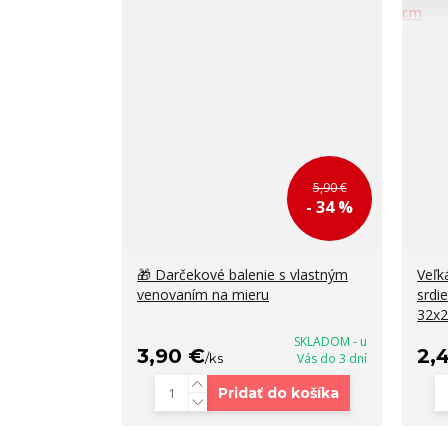
5,90 €
- 34 %
🎁 Darčekové balenie s vlastným
Veľk
venovaním na mieru
srdi
32x
SKLADOM - u
3,90 €
2,
/
ks
Vás do 3 dní
Pridať do košíka