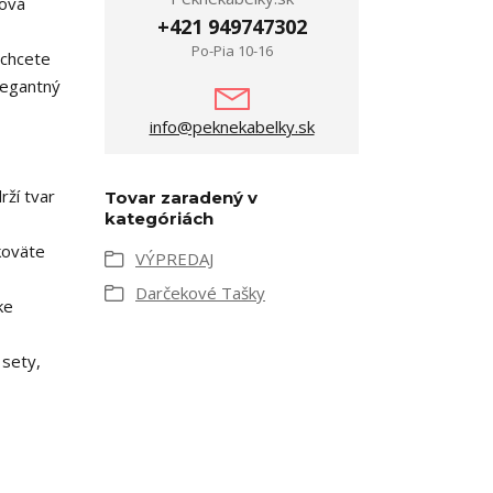
ková
+421 949747302
Po-Pia 10-16
 chcete
elegantný
info@peknekabelky.sk
ží tvar
Tovar zaradený v
kategóriách
koväte
VÝPREDAJ
Darčekové Tašky
ke
sety,