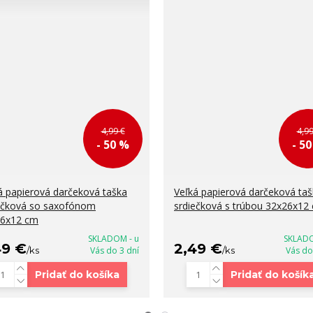
4,99 €
4,99
- 50 %
- 5
á papierová darčeková taška
Veľká papierová darčeková ta
ečková so saxofónom
srdiečková s trúbou 32x26x12
26x12 cm
SKLADOM - u
SKLADO
49 €
2,49 €
/
ks
Vás do 3 dní
/
ks
Vás do
Pridať do košíka
Pridať do košík