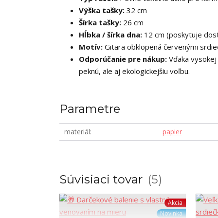
Výška tašky:
32 cm
Šírka tašky:
26 cm
Hĺbka / šírka dna:
12 cm (poskytuje dost
Motív:
Gitara obklopená červenými srdie
Odporúčanie pre nákup:
Vďaka vysokej o
peknú, ale aj ekologickejšiu voľbu.
Parametre
materiál
papier
Súvisiaci tovar
5
Akcia
Novinka