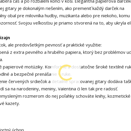
zaberá čas a po rozbalení končí v koši. Elegantná papierová darče
ej gitary je dokonalým riešením, ako premeniť každý darček na
lny obal pre milovníka hudby, muzikanta alebo pre niekoho, komu
pozornosť. Svojou veľkosťou je priamo stvorená na to, aby ukryla 
izajn
tok, ale predovšetkým pevnosť a praktické využitie:
bená z extra pevného a hrubého papiera, ktorý bez problémov udr
a.
é papierové motúziky. Komfortné a dostatočne široké textilné ru
odlné a bezpečné prenášanie v ruke.
nie červených srdiečok a detailne spracovanej gitary dodáva taš
sa na narodeniny, meniny, Valentína či len tak pre radosť.
mysleným rozmerom do nej poľahky schováte knihy, kozmetické 
vé kazety.
fortný úchop