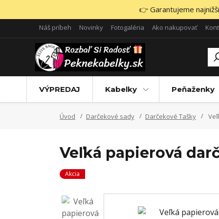
👉 Garantujeme najnižšie
Náš príbeh
Novinky
Fotogaléria
Ako nakupovať
Kont
VÝPREDAJ
Kabelky
Peňaženky
Úvod
Darčekové sady
Darčekové Tašky
Veľ
Veľká papierová darč
Akcia