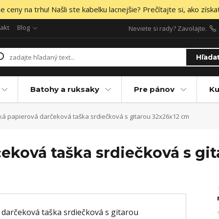
 ceny na trhu! Našli ste kabelku lacnejšie? Prečítajte si, ako získa
akt
Blog
Neviete si rady? Zavolajte.
Hľada
Batohy a ruksaky
Pre pánov
Ku
ká papierová darčeková taška srdiečková s gitarou 32x26x12 cm
eková taška srdiečková s gi