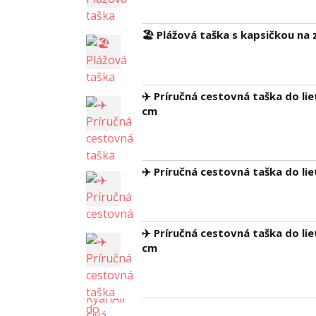
🏖️ Plážová taška s kapsičkou na
✈️ Príručná cestovná taška do li
cm
✈️ Príručná cestovná taška do li
✈️ Príručná cestovná taška do l
cm