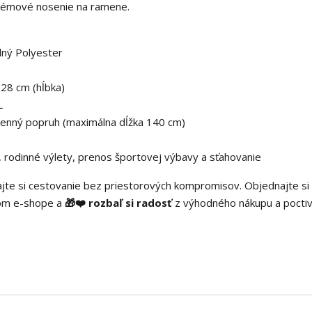
blémové nosenie na ramene.
ný Polyester
 28 cm (hĺbka)
L
menný popruh (maximálna dĺžka 140 cm)
 rodinné výlety, prenos športovej výbavy a sťahovanie
ajte si cestovanie bez priestorových kompromisov. Objednajte si
šom e-shope a
🎁❤️ rozbaľ si radosť
z výhodného nákupu a pocti