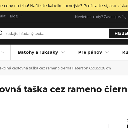
 ceny na trhu! Našli ste kabelku lacnejšie? Prečítajte si, ako získa
akt
Blog
Neviete si rady? Zavolajte.
Hľada
Batohy a ruksaky
Pre pánov
Ku
textilná cestovná taška cez rameno čierna Peterson 65x35x28 cm
stovná taška cez rameno čier