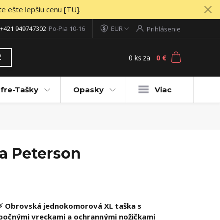
te ešte lepšiu cenu [TU].
+421 949747302
Po-Pia 10-16
EUR
Prihlásenie
0
ks
za
0 €
ť
fre-Tašky
Opasky
Viac
na Peterson
⚡ Obrovská jednokomorová XL taška s
bočnými vreckami a ochrannými nožičkami