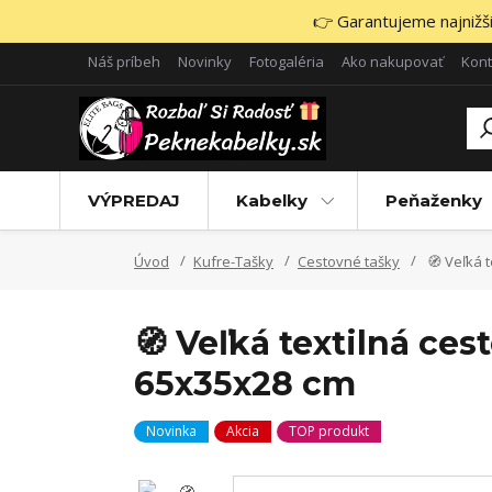
👉 Garantujeme najnižšie
Náš príbeh
Novinky
Fotogaléria
Ako nakupovať
Kont
VÝPREDAJ
Kabelky
Peňaženky
Úvod
Kufre-Tašky
Cestovné tašky
🧭 Veľká 
🧭 Veľká textilná ce
65x35x28 cm
Novinka
Akcia
TOP produkt