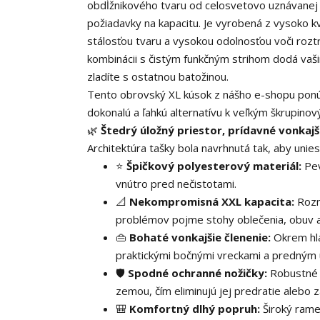
obdĺžnikového tvaru od celosvetovo uznávanej z
požiadavky na kapacitu. Je vyrobená z vysoko 
stálosťou tvaru a vysokou odolnosťou voči rozt
kombinácii s čistým funkčným strihom dodá va
zladíte s ostatnou batožinou.
Tento obrovský XL kúsok z nášho e-shopu ponú
dokonalú a ľahkú alternatívu k veľkým škrupino
🌿
Štedrý úložný priestor, prídavné vonkaj
Architektúra tašky bola navrhnutá tak, aby unies
⭐
Špičkový polyesterový materiál:
Pev
vnútro pred nečistotami.
📐
Nekompromisná XXL kapacita:
Rozme
problémov pojme stohy oblečenia, obuv 
👜
Bohaté vonkajšie členenie:
Okrem hla
praktickými bočnými vreckami a predným 
🛡️
Spodné ochranné nožičky:
Robustné p
zemou, čím eliminujú jej predratie alebo za
🎒
Komfortný dlhý popruh:
Široký rame