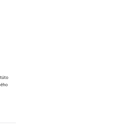
 túto
vého