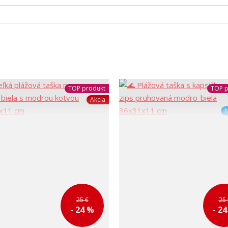
TOP produkt
TOP p
Akcia
N
25 €
25 
- 24 %
- 2