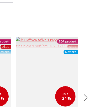
rodukt
TOP produkt
Akcia
Akcia
ovinka
Novinka
€
25 €
4 %
- 24 %