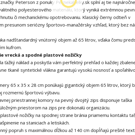
načky Peterson z ponuky Peknekabelky.sk splní aj tie najnáročne
kvalitného polyesterového materiálu, ktorý vyniká extrémnou pevn
rhnutiu či mechanickému opotrebovaniu. Klasický čierny odtieň v
šim presunom seriózny športovo-manažérsky vzhľad, ktorý bez n
ka nadštandardný vnútorný objem až 65 litrov, vďaka čomu pred
vým kufrom.
šie vrecká a spodné plastové nožičky
la ťažký náklad a poskytla vám perfektný prehľad o každej zbalene
ne tkané syntetické vlákna garantujú vysokú nosnosť a spoľahlivo
ry 65 x 35 x 28 cm ponúkajú gigantický objem 65 litrov, ktorý 
aj rozmernú športovú výbavu.
vnej priestrannej komory na pevný dvojitý zips disponuje taška
úložným priestorom na zips pre dokonalú organizáciu.
lastové nožičky na spodnej strane bránia priamemu kontaktu ta
špinenie na staniciach a letiskách.
nný popruh s maximálnou dĺžkou až 140 cm dopĺňajú prešité text