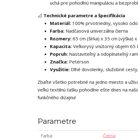
uchá pre pohodlnú manipuláciu a bezpro
📐
Technické parametre a špecifikácia
Materiál:
100% prvotriedny, vysoko odol
Farba:
Nadčasová univerzálna čierna
Rozmery:
65 cm (šírka) x 35 cm (výška) x
Kapacita:
Veľkorysý vnútorný objem 65 
Popruh:
Nastaviteľný a odopínateľný ra
Značka:
Peterson
Využitie:
Dlhé dovolenky, služobné cesty,
Zbaľte všetko potrebné na jedno miesto a užív
veľkú textilnú tašku pohodlne ešte dnes na na
funkčného dizajnu!
Parametre
Farba
Čierna