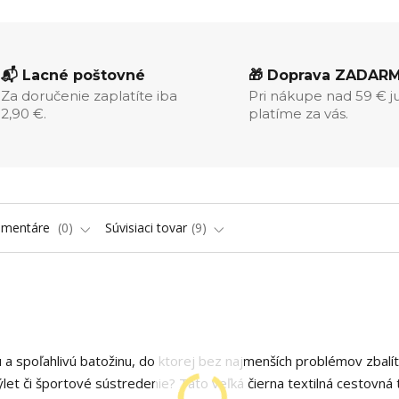
📬 Lacné poštovné
🎁 Doprava ZADAR
Za doručenie zaplatíte iba
Pri nákupe nad 59 € j
2,90 €.
platíme za vás.
omentáre
0
Súvisiaci tovar
9
a spoľahlivú batožinu, do ktorej bez najmenších problémov zbalí
let či športové sústredenie? Táto veľká čierna textilná cestovná 