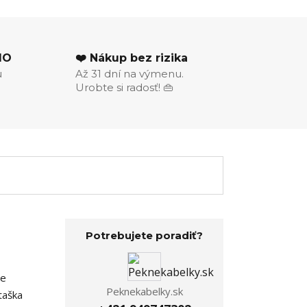
MO
❤️ Nákup bez rizika
u
Až 31 dní na výmenu.
Urobte si radosť! 👜
Potrebujete poradiť?
te
Peknekabelky.sk
taška