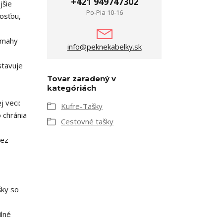
+421 949747302
jšie
Po-Pia 10-16
osťou,
ámahy
info@peknekabelky.sk
stavuje
Tovar zaradený v
kategóriách
j veci:
Kufre-Tašky
 chránia
Cestovné tašky
bez
šky so
ilné