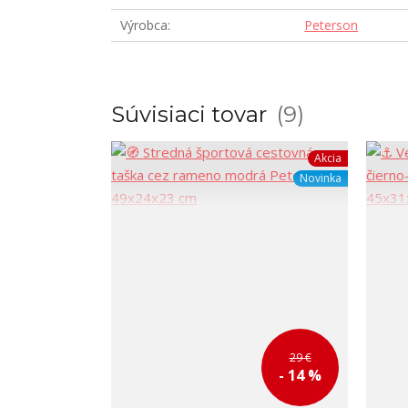
Výrobca
Peterson
Súvisiaci tovar
9
Akcia
Novinka
29 €
- 14 %