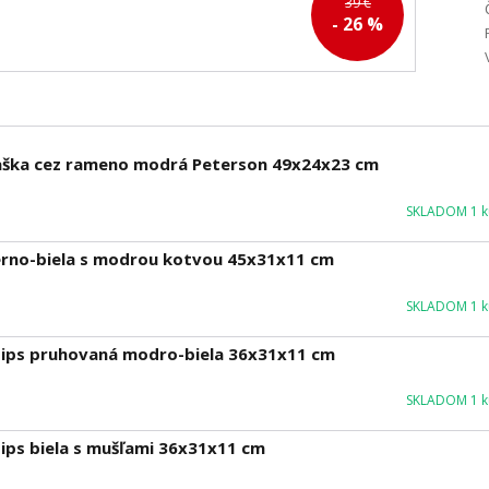
39 €
- 26 %
taška cez rameno modrá Peterson 49x24x23 cm
SKLADOM 1 ku
ierno-biela s modrou kotvou 45x31x11 cm
SKLADOM 1 ku
 zips pruhovaná modro-biela 36x31x11 cm
SKLADOM 1 ku
zips biela s mušľami 36x31x11 cm