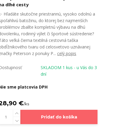
na dlhé cesty
✨ Hľadáte skutočne priestrannú, vysoko odolnú a
spoľahlivú batožinu, do ktorej bez najmenších
problémov zbalíte kompletnú výbavu na dlhú
dovolenku, rodinný výlet či športové sústredenie?
Táto veľká čierna textilná cestovná taška
obdĺžnikového tvaru od celosvetovo uznávanej
značky Peterson z ponuky P...
celý popis
Dostupnosť
SKLADOM 1 kus - u Vás do 3
dní
Nie sme platcovia DPH
28,90 €
/
ks
Pridať do košíka