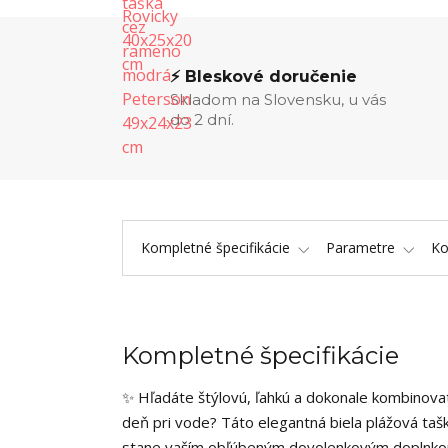
⚡ Bleskové doručenie
Skladom na Slovensku, u vás
do 2 dní.
Kompletné špecifikácie
Parametre
K
Kompletné špecifikácie
✨ Hľadáte štýlovú, ľahkú a dokonale kombinovat
deň pri vode? Táto elegantná biela plážová ta
stane vaším obľúbeným dovolenkovým doplnkom.