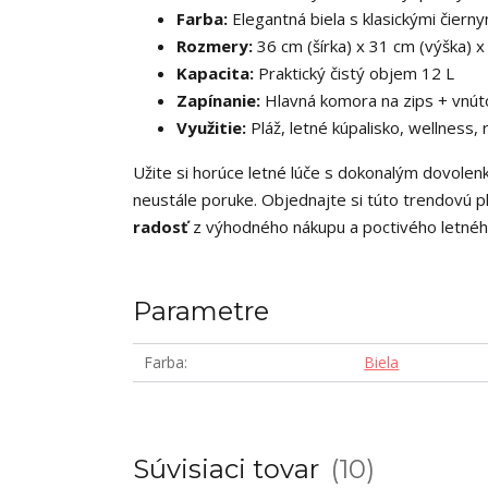
Farba:
Elegantná biela s klasickými čiern
Rozmery:
36 cm (šírka) x 31 cm (výška) x
Kapacita:
Praktický čistý objem 12 L
Zapínanie:
Hlavná komora na zips + vnúto
Využitie:
Pláž, letné kúpalisko, wellness,
Užite si horúce letné lúče s dokonalým dovolen
neustále poruke. Objednajte si túto trendovú 
radosť
z výhodného nákupu a poctivého letného
Parametre
Farba
Biela
Súvisiaci tovar
10