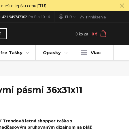
te ešte lepšiu cenu [TU].
+421 949747302
Po-Pia 10-16
EUR
Prihlásenie
0
ks
za
0 €
ť
fre-Tašky
Opasky
Viac
nymi pásmi 36x31x11
⚡ Trendová letná shopper taška s
nadčasovým pruhovaným dizajnom na pláž