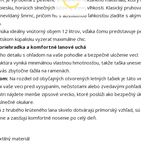
sku, horúcich slnečných lúčov aj letnej vlhkosti. Klasický pruhov
nevídaný šmrnc, pričom ho s absolútnou ľahkosťou zladíte s akým
.
úka ideálny vnútorný objem 12 litrov, vďaka čomu predstavuje p
stskom kúpalisku vyzerať maximálne chic.
 priehradka a komfortné lanové uchá
ho detailu s ohľadom na vaše pohodlie a bezpečné uloženie vecí:
uktúra vyniká minimálnou vlastnou hmotnosťou, takže taška unesie
vás zbytočne ťažila na ramenách.
som:
Na rozdiel od obyčajných otvorených letných tašiek je táto v
ni vaše veci pred vysypaním, nečistotami alebo zvedavými pohľad
tri nájdete menšie zipsové vrecko, ktoré poslúži ako bezpečný ú
lnečné okuliare.
 z hrubého krúteného lana skvelo dotvárajú prímorský vzhľad, sú
ne a zaisťujú komfortné nosenie po celý deň.
ilný materiál