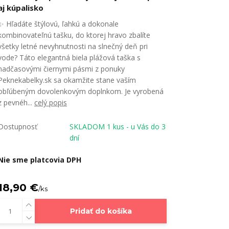
aj kúpalisko
✨ Hľadáte štýlovú, ľahkú a dokonale
kombinovateľnú tašku, do ktorej hravo zbalíte
všetky letné nevyhnutnosti na slnečný deň pri
vode? Táto elegantná biela plážová taška s
nadčasovými čiernymi pásmi z ponuky
Peknekabelky.sk sa okamžite stane vaším
obľúbeným dovolenkovým doplnkom. Je vyrobená
z pevnéh...
celý popis
Dostupnosť
SKLADOM 1 kus - u Vás do 3
dní
Nie sme platcovia DPH
18,90 €
/
ks
Pridať do košíka