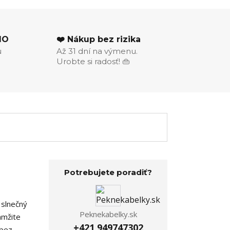
MO
❤️ Nákup bez rizika
u
Až 31 dní na výmenu.
Urobte si radosť! 👜
Potrebujete poradiť?
 slnečný
Peknekabelky.sk
amžite
+421 949747302
 bez