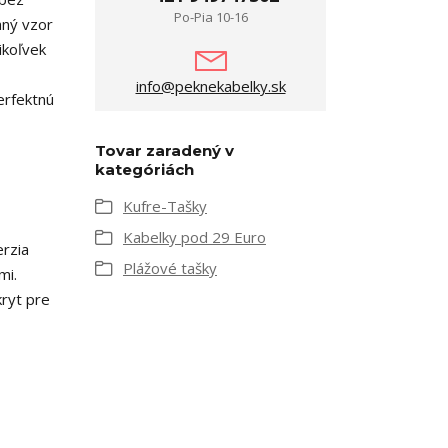
Po-Pia 10-16
aný vzor
ikoľvek
info@peknekabelky.sk
erfektnú
Tovar zaradený v
kategóriách
Kufre-Tašky
Kabelky pod 29 Euro
erzia
Plážové tašky
mi.
kryt pre