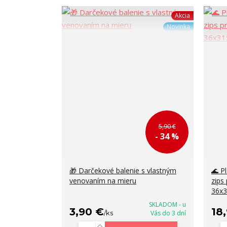
Akcia
Novinka
5,90 €
- 34 %
🎁 Darčekové balenie s vlastným
🌊 P
venovaním na mieru
zips
36x
SKLADOM - u
3,90 €
18
/
ks
Vás do 3 dní