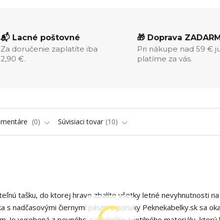
📬 Lacné poštovné
🎁 Doprava ZADAR
Za doručenie zaplatíte iba
Pri nákupe nad 59 € j
2,90 €.
platíme za vás.
omentáre
0
Súvisiaci tovar
10
eľnú tašku, do ktorej hravo zbalíte všetky letné nevyhnutnosti na
ška s nadčasovými čiernymi pásmi z ponuky Peknekabelky.sk sa ok
 Je vyrobená z pevného a odolného textilného materiálu, ktorý