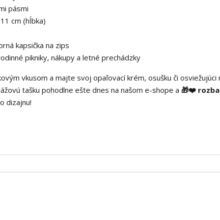
ymi pásmi
 11 cm (hĺbka)
rná kapsička na zips
 rodinné pikniky, nákupy a letné prechádzky
kovým vkusom a majte svoj opaľovací krém, osušku či osviežujúci 
plážovú tašku pohodlne ešte dnes na našom e-shope a
🎁❤️ rozbaľ
 dizajnu!