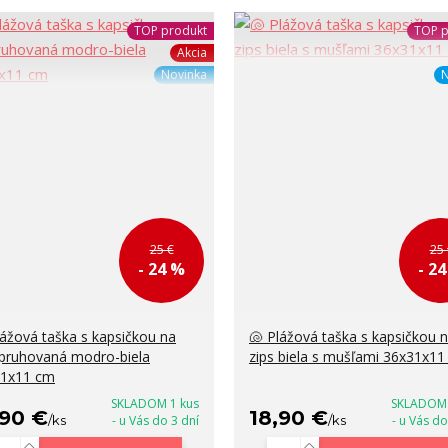
TOP produkt
TOP p
Akcia
Novinka
N
25 €
25 
- 24 %
- 2
lážová taška s kapsičkou na
🐚 Plážová taška s kapsičkou 
 pruhovaná modro-biela
zips biela s mušľami 36x31x1
31x11 cm
SKLADOM 1 kus
SKLADOM 
,90 €
18,90 €
/
ks
- u Vás do 3 dní
/
ks
- u Vás do