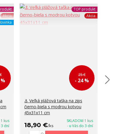
rodukt
TOP produkt
Akcia
Akcia
ovinka
€
25 €
4 %
- 24 %
na
⚓ Veľká plážová taška na zips
✈️ Príručná c
1 cm
čierno-biela s modrou kotvou
lietadla Wizz
45x31x11 cm
Rovicky 40x
1 kus
SKLADOM 1 kus
18,90 €
18,90 €
 3 dní
/
ks
- u Vás do 3 dní
/