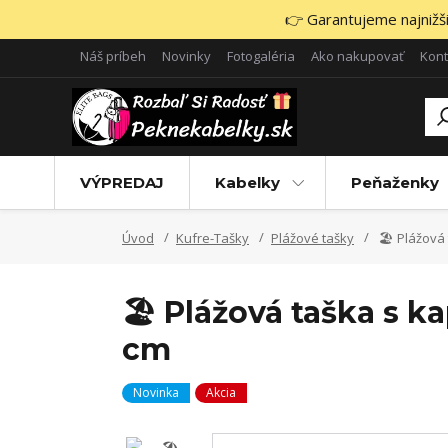
👉 Garantujeme najnižšie
Náš príbeh
Novinky
Fotogaléria
Ako nakupovať
Kont
VÝPREDAJ
Kabelky
Peňaženky
Úvod
Kufre-Tašky
Plážové tašky
🏖️ Plážová
🏖️ Plážová taška s k
cm
Novinka
Akcia