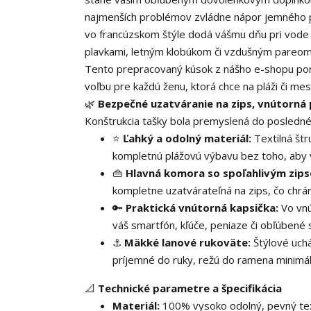
najmenších problémov zvládne nápor jemného pie
vo francúzskom štýle dodá vášmu dňu pri vode 
plavkami, letným klobúkom či vzdušným pareom
Tento prepracovaný kúsok z nášho e-shopu pon
voľbu pre každú ženu, ktorá chce na pláži či me
🌿
Bezpečné uzatváranie na zips, vnútorná
Konštrukcia tašky bola premyslená do posledné
⭐
Ľahký a odolný materiál:
Textilná štr
kompletnú plážovú výbavu bez toho, aby 
👜
Hlavná komora so spoľahlivým zip
kompletne uzatvárateľná na zips, čo chrá
🔑
Praktická vnútorná kapsička:
Vo vnú
váš smartfón, kľúče, peniaze či obľúbené s
⚓
Mäkké lanové rukoväte:
Štýlové uchá
príjemné do ruky, režú do ramena minimál
📐
Technické parametre a špecifikácia
Materiál:
100% vysoko odolný, pevný text