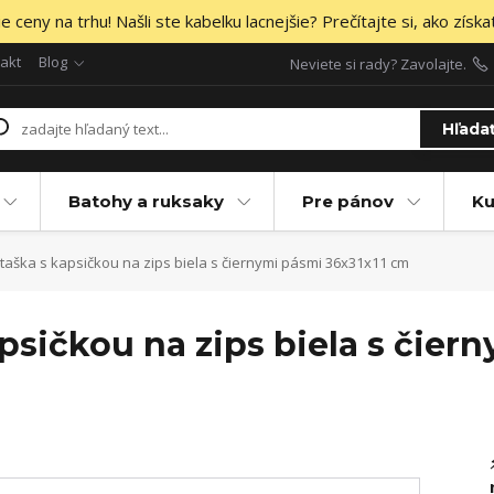
 ceny na trhu! Našli ste kabelku lacnejšie? Prečítajte si, ako získa
akt
Blog
Neviete si rady? Zavolajte.
Hľada
Batohy a ruksaky
Pre pánov
Ku
 taška s kapsičkou na zips biela s čiernymi pásmi 36x31x11 cm
apsičkou na zips biela s čier