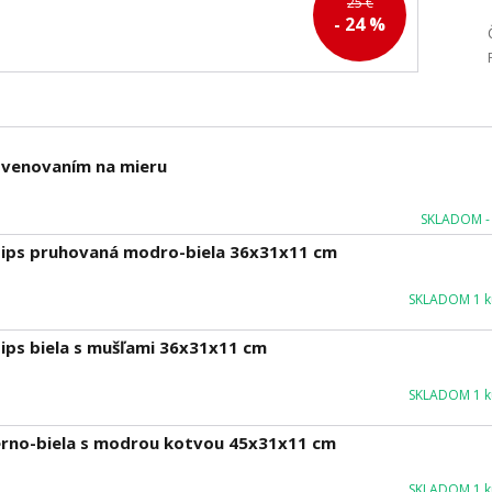
25 €
- 24 %
m venovaním na mieru
SKLADOM - 
 zips pruhovaná modro-biela 36x31x11 cm
SKLADOM 1 ku
zips biela s mušľami 36x31x11 cm
SKLADOM 1 ku
ierno-biela s modrou kotvou 45x31x11 cm
SKLADOM 1 ku