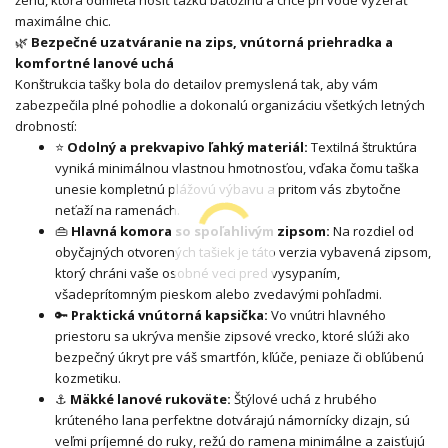
ženu, ktorá odmieta nosiť ťažkú batožinu a chce pri vode vyzerať
maximálne chic.
🌿
Bezpečné uzatváranie na zips, vnútorná priehradka a
komfortné lanové uchá
Konštrukcia tašky bola do detailov premyslená tak, aby vám
zabezpečila plné pohodlie a dokonalú organizáciu všetkých letných
drobností:
⭐
Odolný a prekvapivo ľahký materiál:
Textilná štruktúra
vyniká minimálnou vlastnou hmotnosťou, vďaka čomu taška
unesie kompletnú plážovú výbavu a pritom vás zbytočne
neťaží na ramenách.
👜
Hlavná komora so spoľahlivým zipsom:
Na rozdiel od
obyčajných otvorených tašiek je táto verzia vybavená zipsom,
ktorý chráni vaše osobné veci pred vysypaním,
všadeprítomným pieskom alebo zvedavými pohľadmi.
🔑
Praktická vnútorná kapsička:
Vo vnútri hlavného
priestoru sa ukrýva menšie zipsové vrecko, ktoré slúži ako
bezpečný úkryt pre váš smartfón, kľúče, peniaze či obľúbenú
kozmetiku.
⚓
Mäkké lanové rukoväte:
Štýlové uchá z hrubého
krúteného lana perfektne dotvárajú námornícky dizajn, sú
veľmi príjemné do ruky, režú do ramena minimálne a zaisťujú