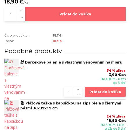
18,90 €
/
ks
Pridať do košíka
Číslo produktu:
PLT4
Farba:
Biela
Podobné produkty
🎁 Darčekové balenie s vlastným venovaním na mieru
34 % zľava
3,90 €
/
ks
SKLADOM - u Vás
do 3 dní
Pridať do košíka
🏖️ Plážová taška s kapsičkou na zips biela s čiernymi
pásmi 36x31x11 cm
24 % zľava
18,90 €
/
ks
SKLADOM 1 kus -
u Vás do 3 dní