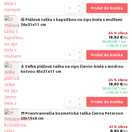
Pridať do košíka
🐚 Plážová taška s kapsičkou na zips biela s mušľami
36x31x11 cm
24 % zľava
18,90 €
/
ks
SKLADOM 1 kus -
u Vás do 3 dní
Pridať do košíka
⚓ Veľká plážová taška na zips čierno-biela s modrou
kotvou 45x31x11 cm
24 % zľava
18,90 €
/
ks
SKLADOM 1 kus -
u Vás do 3 dní
Pridať do košíka
👝 Priestrannešia kozmetická taška čierna Peterson
26x15x8 cm
41 % zľava
8,90 €
/
ks