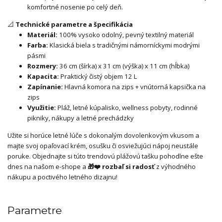
komfortné nosenie po celý deň.
📐
Technické parametre a špecifikácia
Materiál:
100% vysoko odolný, pevný textilný materiál
Farba:
Klasická biela s tradičnými námorníckymi modrými
pásmi
Rozmery:
36 cm (šírka) x 31 cm (výška) x 11 cm (hĺbka)
Kapacita:
Praktický čistý objem 12 L
Zapínanie:
Hlavná komora na zips + vnútorná kapsička na
zips
Využitie:
Pláž, letné kúpalisko, wellness pobyty, rodinné
pikniky, nákupy a letné prechádzky
Užite si horúce letné lúče s dokonalým dovolenkovým vkusom a
majte svoj opaľovací krém, osušku či osviežujúci nápoj neustále
poruke. Objednajte si túto trendovú plážovú tašku pohodlne ešte
dnes na našom e-shope a
🎁❤️ rozbaľ si radosť
z výhodného
nákupu a poctivého letného dizajnu!
Parametre