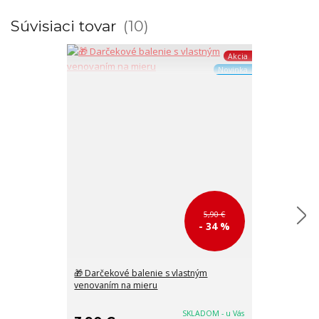
Súvisiaci tovar
10
Akcia
Novinka
5,90 €
- 34 %
🎁 Darčekové balenie s vlastným
🏖️ Plážová taš
venovaním na mieru
s čiernymi pá
SKLADOM - u Vás