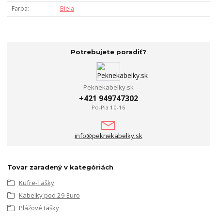
Farba
Biela
Potrebujete poradiť?
Peknekabelky.sk
+421 949747302
Po-Pia 10-16
info@peknekabelky.sk
Tovar zaradený v kategóriách
Kufre-Tašky
Kabelky pod 29 Euro
Plážové tašky