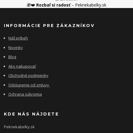
🎁❤️
Rozbaľ si radosť
– Peknekabelky.sk
INFORMÁCIE PRE ZÁKAZNÍKOV
Náš príbeh
Novinky
Blog
Ako nakupovať
Obchodné podmienky
Odstupenie od zmluvy
Ochrana súkromia
KDE NÁS NÁJDETE
Peknekabelky.sk