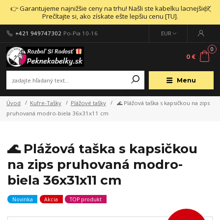
👉 Garantujeme najnižšie ceny na trhu! Našli ste kabelku lacnejšie?
Prečítajte si, ako získate ešte lepšiu cenu [TU].
+421 949747302
Po-Pia 10-16
EUR
0
0 €
Menu
Úvod
Kufre-Tašky
Plážové tašky
🌊 Plážová taška s kapsičkou na zips
pruhovaná modro-biela 36x31x11 cm
🌊 Plážová taška s kapsičkou
na zips pruhovaná modro-
biela 36x31x11 cm
Novinka
Akcia
TOP produkt