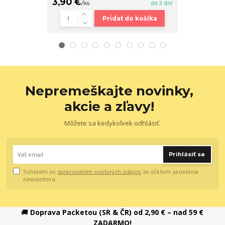
3,90 €
18,90 €
/
ks
do 3 dní
/
ks
Pridať do košíka
Nepremeškajte novinky,
akcie a zľavy!
Môžete sa kedykoľvek odhlásiť.
Prihlásiť sa
Súhlasím so
spracovaním osobných údajov
za účelom zasielania
newslettera.
🚚
Doprava Packetou (SR & ČR) od 2,90 € – nad 59 €
ZADARMO!