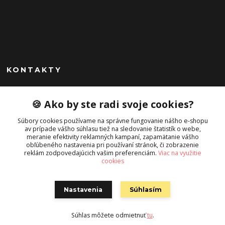
KONTAKTY
Peknekabelky.sk
🍪 Ako by ste radi svoje cookies?
+421 949747302
Súbory cookies používame na správne fungovanie nášho e-shopu
Po-Pia 10-16
av prípade vášho súhlasu tiež na sledovanie štatistík o webe,
meranie efektivity reklamných kampaní, zapamätanie vášho
info@peknekabelky.sk
obľúbeného nastavenia pri používaní stránok, či zobrazenie
reklám zodpovedajúcich vašim preferenciám.
Viac na využitie
cookies
Nastavenia
Súhlasím
Súhlas môžete odmietnuť
tu
.
Vytvorené na
Eshop-rychlo.sk