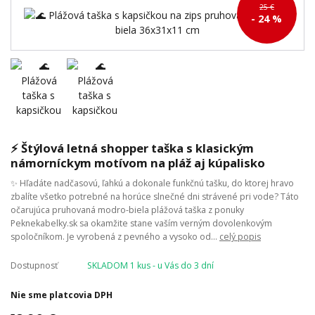
25 €
- 24 %
⚡ Štýlová letná shopper taška s klasickým
námorníckym motívom na pláž aj kúpalisko
✨ Hľadáte nadčasovú, ľahkú a dokonale funkčnú tašku, do ktorej hravo
zbalíte všetko potrebné na horúce slnečné dni strávené pri vode? Táto
očarujúca pruhovaná modro-biela plážová taška z ponuky
Peknekabelky.sk sa okamžite stane vaším verným dovolenkovým
spoločníkom. Je vyrobená z pevného a vysoko od...
celý popis
Dostupnosť
SKLADOM 1 kus - u Vás do 3 dní
Nie sme platcovia DPH