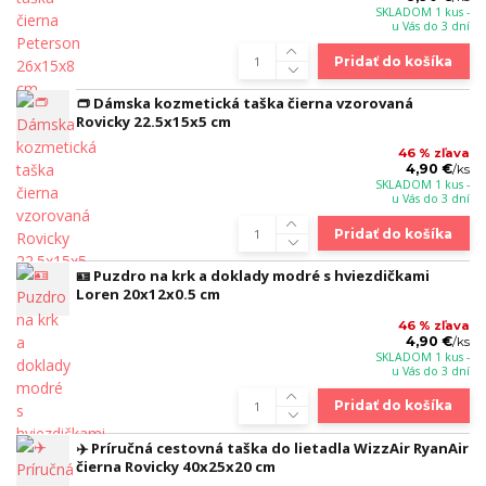
SKLADOM 1 kus -
u Vás do 3 dní
Pridať do košíka
👝 Dámska kozmetická taška čierna vzorovaná
Rovicky 22.5x15x5 cm
46 % zľava
4,90 €
/
ks
SKLADOM 1 kus -
u Vás do 3 dní
Pridať do košíka
🪪 Puzdro na krk a doklady modré s hviezdičkami
Loren 20x12x0.5 cm
46 % zľava
4,90 €
/
ks
SKLADOM 1 kus -
u Vás do 3 dní
Pridať do košíka
✈️ Príručná cestovná taška do lietadla WizzAir RyanAir
čierna Rovicky 40x25x20 cm