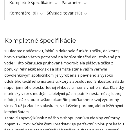
Kompletné špecifikácie
Parametre
Komentáre
0
Súvisiaci tovar
10
Kompletné špecifikácie
✨ Hľadáte nadčasovú, ľahkú a dokonale funkčnú tašku, do ktorej
hravo zbalíte všetko potrebné na horúce slnečné dni strávené pri
vode? Táto očarujúca pruhovaná modro-biela plážová taška z
ponuky Peknekabelky.sk sa okamžite stane vaším verným
dovolenkovým spoločníkom. Je vyrobená z pevného a vysoko
odolného textilného materiálu, ktorý s absolútnou ľahkosťou zvláda
nápor jemného piesku, letnej vlhkosti a intenzívneho slnka. Klasický
marínsky vzor s modrými a bielymi pásmi patrí k nestarnúcej letnej
móde, takže s touto taškou okamžite podčiarknete svoj vycibrený
vkus, či už ju zladíte s plavkami, vzdušným pareom, alebo ležérnymi
letnými šatami.
Tento dizajnový kúsok z nášho e-shopu ponúka ideálny vnútorný
objem 12 litrov, vďaka čomu predstavuje perfektnú voľbu pre každú