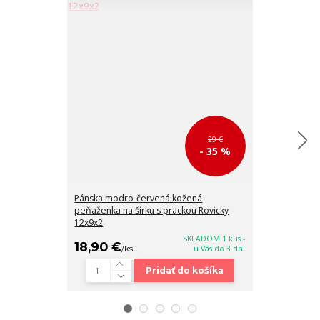
29 €
- 35 %
Pánska modro-červená kožená
Červená páns
peňaženka na šírku s prackou Rovicky
modro-bielymi
12x9x2
SKLADOM 1 kus -
18,90 €
18,90 €
/
ks
u Vás do 3 dní
/
ks
Pridať do košíka