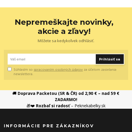
Nepremeškajte novinky,
akcie a zľavy!
Môžete sa kedykoľvek odhlásiť.
Prihlásiť sa
Súhlasím so
spracovaním osobných údajov
za účelom zasielania
newslettera.
🚚
Doprava Packetou (SR & ČR) od 2,90 € – nad 59 €
ZADARMO!
🎁❤️
Rozbaľ si radosť
– Peknekabelky.sk
INFORMÁCIE PRE ZÁKAZNÍKOV