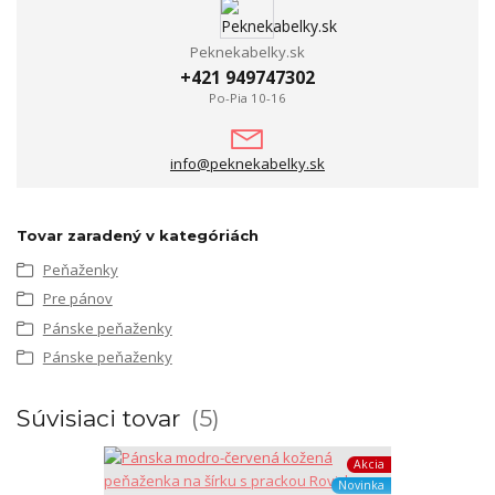
Peknekabelky.sk
+421 949747302
Po-Pia 10-16
info@peknekabelky.sk
Tovar zaradený v kategóriách
Peňaženky
Pre pánov
Pánske peňaženky
Pánske peňaženky
Súvisiaci tovar
5
Akcia
Novinka