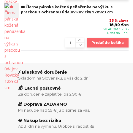
💼 Čierna pánska kožená peňaženka na výšku s
prackou s ochranou údajov Rovicky 12x9x3 cm
35 % zľava
18,90 €
/
ks
SKLADOM 1 kus -
u Vás do 3 dní
Pridať do košíka
⚡ Bleskové doručenie
Skladom na Slovensku, u vás do 2 dní.
📬 Lacné poštovné
Za doručenie zaplatíte iba 2,90 €.
🎁 Doprava ZADARMO
Pri nákupe nad 59 € ju platíme za vás.
❤️ Nákup bez rizika
Až 31 dní na výmenu. Urobte si radosť! 👜