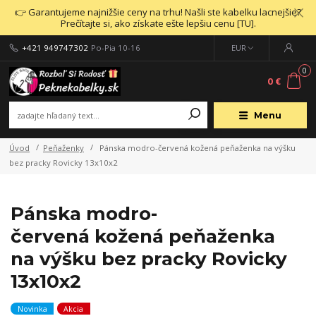
👉 Garantujeme najnižšie ceny na trhu! Našli ste kabelku lacnejšie?
Prečítajte si, ako získate ešte lepšiu cenu [TU].
+421 949747302
Po-Pia 10-16
EUR
0
0 €
Menu
Úvod
Peňaženky
Pánska modro-červená kožená peňaženka na výšku
bez pracky Rovicky 13x10x2
Pánska modro-
červená kožená peňaženka
na výšku bez pracky Rovicky
13x10x2
Novinka
Akcia