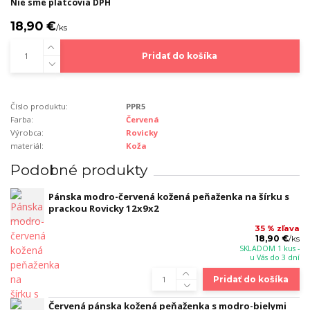
Nie sme platcovia DPH
18,90 €
/
ks
Pridať do košíka
Číslo produktu:
PPR5
Farba:
Červená
Výrobca:
Rovicky
materiál:
Koža
Podobné produkty
Pánska modro-červená kožená peňaženka na šírku s
prackou Rovicky 12x9x2
35 % zľava
18,90 €
/
ks
SKLADOM 1 kus -
u Vás do 3 dní
Pridať do košíka
Červená pánska kožená peňaženka s modro-bielymi