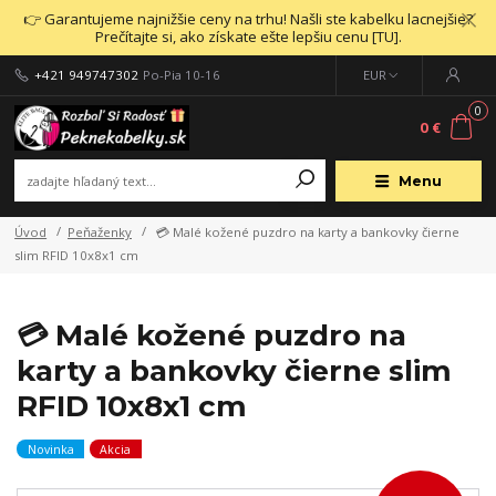
👉 Garantujeme najnižšie ceny na trhu! Našli ste kabelku lacnejšie?
Prečítajte si, ako získate ešte lepšiu cenu [TU].
+421 949747302
Po-Pia 10-16
EUR
0
0 €
Menu
Úvod
Peňaženky
💳 Malé kožené puzdro na karty a bankovky čierne
slim RFID 10x8x1 cm
💳 Malé kožené puzdro na
karty a bankovky čierne slim
RFID 10x8x1 cm
Novinka
Akcia