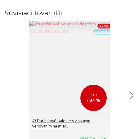
Súvisiaci tovar
8
Akcia
Novinka
5,90 €
- 34 %
🎁 Darčekové balenie s vlastným
💳 Malé kožen
venovaním na mieru
prackou čierne
SKLADOM - u Vás