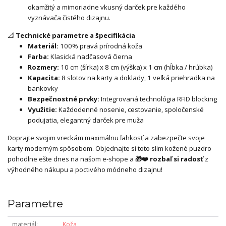
okamžitý a mimoriadne vkusný darček pre každého
vyznávača čistého dizajnu.
📐
Technické parametre a špecifikácia
Materiál:
100% pravá prírodná koža
Farba:
Klasická nadčasová čierna
Rozmery:
10 cm (šírka) x 8 cm (výška) x 1 cm (hĺbka / hrúbka)
Kapacita:
8 slotov na karty a doklady, 1 veľká priehradka na
bankovky
Bezpečnostné prvky:
Integrovaná technológia RFID blocking
Využitie:
Každodenné nosenie, cestovanie, spoločenské
podujatia, elegantný darček pre muža
Doprajte svojim vreckám maximálnu ľahkosť a zabezpečte svoje
karty moderným spôsobom. Objednajte si toto slim kožené puzdro
pohodlne ešte dnes na našom e-shope a
🎁❤️ rozbaľ si radosť
z
výhodného nákupu a poctivého módneho dizajnu!
Parametre
materiál
Koža