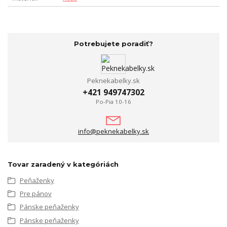
Potrebujete poradiť?
Peknekabelky.sk
+421 949747302
Po-Pia 10-16
info@peknekabelky.sk
Tovar zaradený v kategóriách
Peňaženky
Pre pánov
Pánske peňaženky
Pánske peňaženky