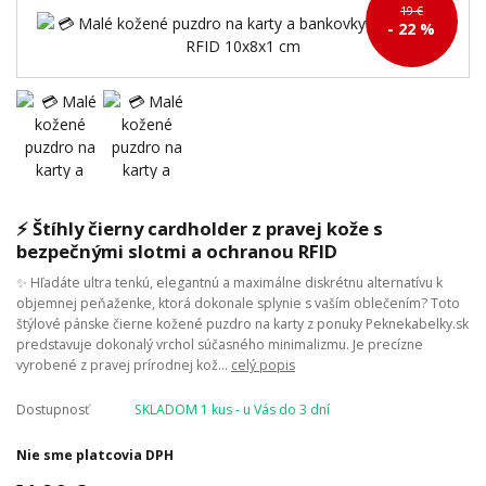
19 €
- 22 %
⚡ Štíhly čierny cardholder z pravej kože s
bezpečnými slotmi a ochranou RFID
✨ Hľadáte ultra tenkú, elegantnú a maximálne diskrétnu alternatívu k
objemnej peňaženke, ktorá dokonale splynie s vaším oblečením? Toto
štýlové pánske čierne kožené puzdro na karty z ponuky Peknekabelky.sk
predstavuje dokonalý vrchol súčasného minimalizmu. Je precízne
vyrobené z pravej prírodnej kož...
celý popis
Dostupnosť
SKLADOM 1 kus - u Vás do 3 dní
Nie sme platcovia DPH