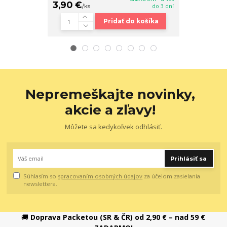
3,90 €
14,90 €
/
ks
do 3 dní
/
ks
Pridať do košíka
Nepremeškajte novinky,
akcie a zľavy!
Môžete sa kedykoľvek odhlásiť.
Prihlásiť sa
Súhlasím so
spracovaním osobných údajov
za účelom zasielania
newslettera.
🚚
Doprava Packetou (SR & ČR) od 2,90 € – nad 59 €