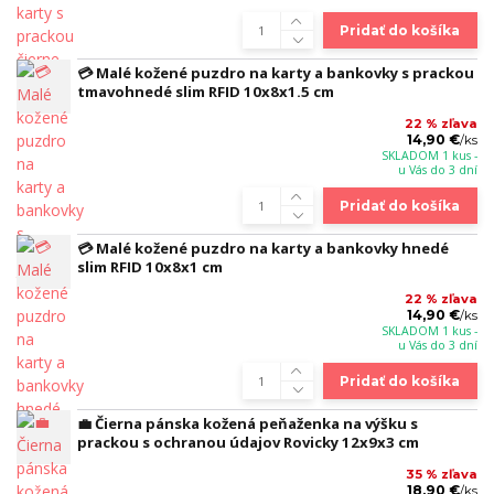
Pridať do košíka
💳 Malé kožené puzdro na karty a bankovky s prackou
tmavohnedé slim RFID 10x8x1.5 cm
22 % zľava
14,90 €
/
ks
SKLADOM 1 kus -
u Vás do 3 dní
Pridať do košíka
💳 Malé kožené puzdro na karty a bankovky hnedé
slim RFID 10x8x1 cm
22 % zľava
14,90 €
/
ks
SKLADOM 1 kus -
u Vás do 3 dní
Pridať do košíka
💼 Čierna pánska kožená peňaženka na výšku s
prackou s ochranou údajov Rovicky 12x9x3 cm
35 % zľava
18,90 €
/
ks