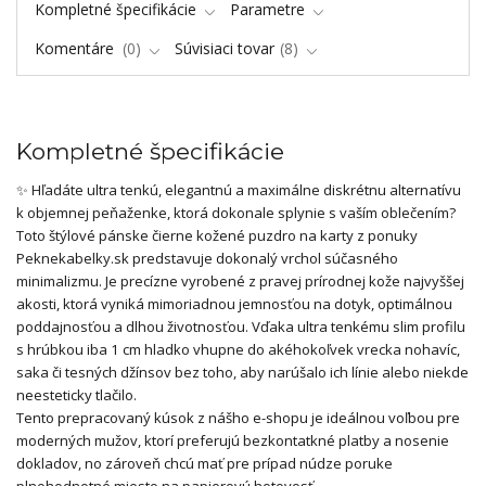
Kompletné špecifikácie
Parametre
Komentáre
0
Súvisiaci tovar
8
Kompletné špecifikácie
✨ Hľadáte ultra tenkú, elegantnú a maximálne diskrétnu alternatívu
k objemnej peňaženke, ktorá dokonale splynie s vaším oblečením?
Toto štýlové pánske čierne kožené puzdro na karty z ponuky
Peknekabelky.sk predstavuje dokonalý vrchol súčasného
minimalizmu. Je precízne vyrobené z pravej prírodnej kože najvyššej
akosti, ktorá vyniká mimoriadnou jemnosťou na dotyk, optimálnou
poddajnosťou a dlhou životnosťou. Vďaka ultra tenkému slim profilu
s hrúbkou iba 1 cm hladko vhupne do akéhokoľvek vrecka nohavíc,
saka či tesných džínsov bez toho, aby narúšalo ich línie alebo niekde
neesteticky tlačilo.
Tento prepracovaný kúsok z nášho e-shopu je ideálnou voľbou pre
moderných mužov, ktorí preferujú bezkontatkné platby a nosenie
dokladov, no zároveň chcú mať pre prípad núdze poruke