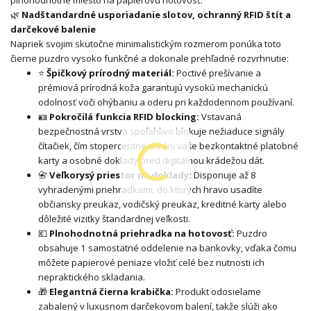
plnohodnotné miesto na papierovú hotovosť.
🌿
Nadštandardné usporiadanie slotov, ochranný RFID štít a
darčekové balenie
Napriek svojim skutočne minimalistickým rozmerom ponúka toto
čierne puzdro vysoko funkčné a dokonale prehľadné rozvrhnutie:
⭐
Špičkový prírodný materiál:
Poctivé prešívanie a
prémiová prírodná koža garantujú vysokú mechanickú
odolnosť voči ohýbaniu a oderu pri každodennom používaní.
🪪
Pokročilá funkcia RFID blocking:
Vstavaná
bezpečnostná vrstva spoľahlivo blokuje nežiaduce signály
čítačiek, čím stopercentne chráni vaše bezkontaktné platobné
karty a osobné doklady pred digitálnou krádežou dát.
📇
Veľkorysý priestor na doklady:
Disponuje až 8
vyhradenými priehradkami, do ktorých hravo usadíte
občiansky preukaz, vodičský preukaz, kreditné karty alebo
dôležité vizitky štandardnej veľkosti.
💶
Plnohodnotná priehradka na hotovosť:
Puzdro
obsahuje 1 samostatné oddelenie na bankovky, vďaka čomu
môžete papierové peniaze vložiť celé bez nutnosti ich
nepraktického skladania.
🎁
Elegantná čierna krabička:
Produkt odosielame
zabalený v luxusnom darčekovom balení, takže slúži ako