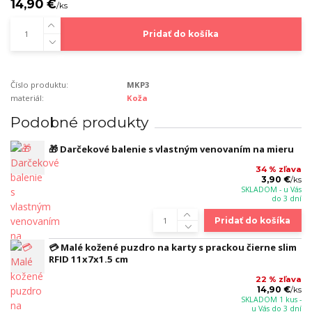
14,90 €
/
ks
Pridať do košíka
Číslo produktu:
MKP3
materiál:
Koža
Podobné produkty
🎁 Darčekové balenie s vlastným venovaním na mieru
34 % zľava
3,90 €
/
ks
SKLADOM - u Vás
do 3 dní
Pridať do košíka
💳 Malé kožené puzdro na karty s prackou čierne slim
RFID 11x7x1.5 cm
22 % zľava
14,90 €
/
ks
SKLADOM 1 kus -
u Vás do 3 dní