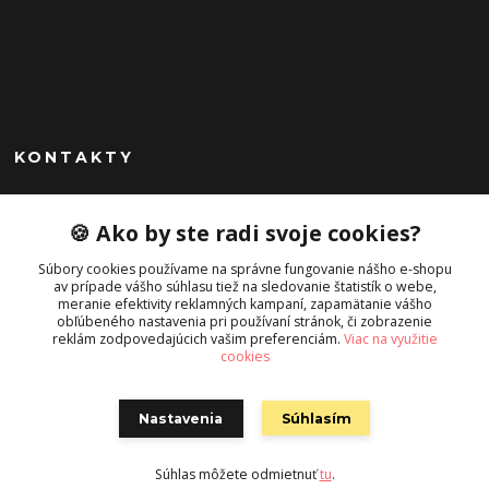
KONTAKTY
Peknekabelky.sk
🍪 Ako by ste radi svoje cookies?
+421 949747302
Súbory cookies používame na správne fungovanie nášho e-shopu
Po-Pia 10-16
av prípade vášho súhlasu tiež na sledovanie štatistík o webe,
meranie efektivity reklamných kampaní, zapamätanie vášho
info@peknekabelky.sk
obľúbeného nastavenia pri používaní stránok, či zobrazenie
reklám zodpovedajúcich vašim preferenciám.
Viac na využitie
cookies
Nastavenia
Súhlasím
Súhlas môžete odmietnuť
tu
.
Vytvorené na
Eshop-rychlo.sk