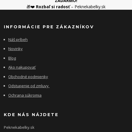
ZADARMO!
🎁❤️
Rozbaľ si radosť
– Peknekabelky.sk
INFORMÁCIE PRE ZÁKAZNÍKOV
Náš príbeh
Novinky
Blog
Ako nakupovať
Obchodné podmienky
Odstupenie od zmluvy
Ochrana súkromia
KDE NÁS NÁJDETE
Peknekabelky.sk