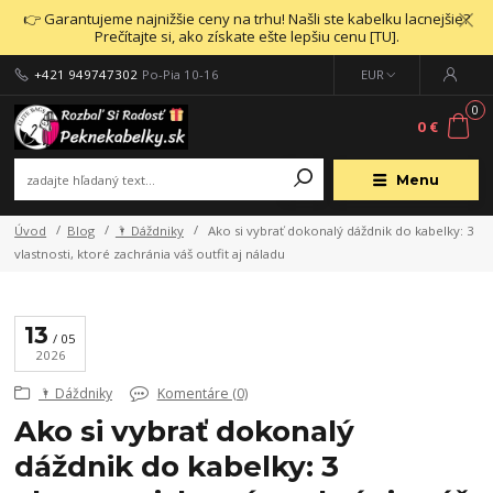
👉 Garantujeme najnižšie ceny na trhu! Našli ste kabelku lacnejšie?
Prečítajte si, ako získate ešte lepšiu cenu [TU].
+421 949747302
Po-Pia 10-16
EUR
0
0 €
Menu
Úvod
Blog
🌂 Dáždniky
Ako si vybrať dokonalý dáždnik do kabelky: 3
vlastnosti, ktoré zachránia váš outfit aj náladu
13
05
2026
🌂 Dáždniky
Komentáre (0)
Ako si vybrať dokonalý
dáždnik do kabelky: 3