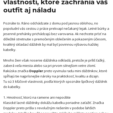
vlastnosti, ktoré zachránia váš
outfit aj náladu
Poznáte to. Ráno odchádzate z domu pod jasnou oblohou, no
popoludní vás cestou z práce prekvapí nečakaný lejak. Letné búrky a
jesenné prehánky prichádzajú bez varovania. Ak nechcete prísť na
dôležité stretnutie s premočeným oblečením a pokazeným účesom,
kvalitný skladací dáždnik by mal byť povinnou výbavou každej
kabelky
.
Mnoho žien však nosenie dáždnika odkladá, pretože je príliš ťažký,
zaberá veľa miesta alebo sa pri prvom silnejšom vetre zlomí.
Rakúska značka
Doppler
preto vyvinula radu mini dáždnikov, ktoré
spĺňajú tie najprísnejšie nároky na praktickosť, kvalitu a dizajn.
Tu sú 3 kľúčové vlastnosti, podľa ktorých spoznáte špičkový dáždnik
do kabelky.
1. Hmotnosť, ktorú na ramene ani nepocítite
Klasické lacné dáždniky dokážu kabelku poriadne zaťažiť. Značka
Doppler preto prišla s revolučným riešením v podobe ľahších