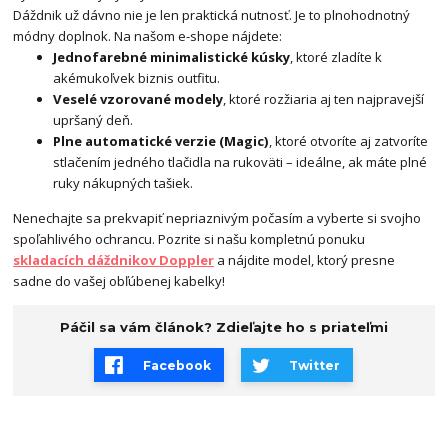
Dáždnik už dávno nie je len praktická nutnosť. Je to plnohodnotný
módny doplnok. Na našom e-shope nájdete:
Jednofarebné minimalistické kúsky
, ktoré zladíte k
akémukoľvek biznis outfitu.
Veselé vzorované modely
, ktoré rozžiaria aj ten najpravejší
upršaný deň.
Plne automatické verzie (Magic)
, ktoré otvoríte aj zatvoríte
stlačením jedného tlačidla na rukoväti – ideálne, ak máte plné
ruky nákupných tašiek.
Nenechajte sa prekvapiť nepriaznivým počasím a vyberte si svojho
spoľahlivého ochrancu. Pozrite si našu kompletnú ponuku
skladacích dáždnikov Doppler
a nájdite model, ktorý presne
sadne do vašej obľúbenej kabelky!
Páčil sa vám článok? Zdieľajte ho s priateľmi
Facebook
Twitter