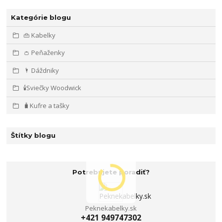
Kategórie blogu
👜 Kabelky
👛 Peňaženky
🌂 Dáždniky
🕯️Sviečky Woodwick
🧳Kufre a tašky
Štítky blogu
Potrebujete poradiť?
Peknekabelky.sk
+421 949747302