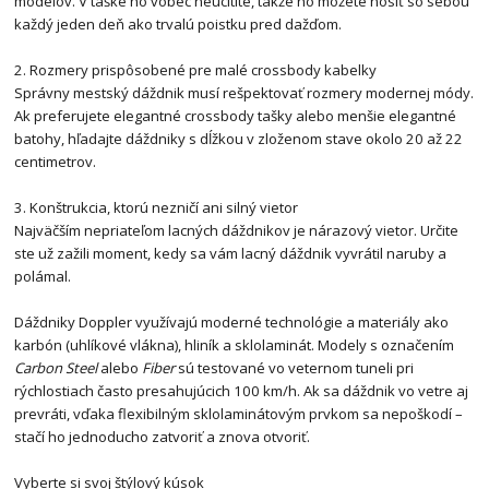
modelov. V taške ho vôbec neucítite, takže ho môžete nosiť so sebou
každý jeden deň ako trvalú poistku pred dažďom.
2. Rozmery prispôsobené pre malé crossbody kabelky
Správny mestský dáždnik musí rešpektovať rozmery modernej módy.
Ak preferujete elegantné crossbody tašky alebo menšie elegantné
batohy, hľadajte dáždniky s dĺžkou v zloženom stave okolo 20 až 22
centimetrov.
3. Konštrukcia, ktorú nezničí ani silný vietor
Najväčším nepriateľom lacných dáždnikov je nárazový vietor. Určite
ste už zažili moment, kedy sa vám lacný dáždnik vyvrátil naruby a
polámal.
Dáždniky Doppler využívajú moderné technológie a materiály ako
karbón (uhlíkové vlákna), hliník a sklolaminát. Modely s označením
Carbon Steel
alebo
Fiber
sú testované vo veternom tuneli pri
rýchlostiach často presahujúcich 100 km/h. Ak sa dáždnik vo vetre aj
prevráti, vďaka flexibilným sklolaminátovým prvkom sa nepoškodí –
stačí ho jednoducho zatvoriť a znova otvoriť.
Vyberte si svoj štýlový kúsok