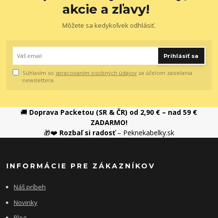
akcie a zľavy!
Môžete sa kedykoľvek odhlásiť.
Prihlásiť sa
Súhlasím so
spracovaním osobných údajov
za účelom zasielania
newslettera.
🚚
Doprava Packetou (SR & ČR) od 2,90 € – nad 59 €
ZADARMO!
🎁❤️
Rozbaľ si radosť
– Peknekabelky.sk
INFORMÁCIE PRE ZÁKAZNÍKOV
Náš príbeh
Novinky
Blog