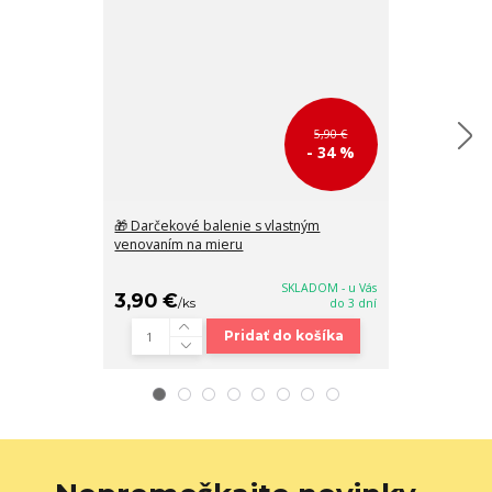
5,90 €
- 34 %
🎁 Darčekové balenie s vlastným
Fiber Magic B
venovaním na mieru
automatický d
28cm
SKLADOM - u Vás
3,90 €
28,90 €
/
ks
do 3 dní
/
k
Pridať do košíka