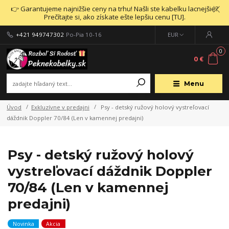
👉 Garantujeme najnižšie ceny na trhu! Našli ste kabelku lacnejšie?
Prečítajte si, ako získate ešte lepšiu cenu [TU].
+421 949747302
Po-Pia 10-16
EUR
0
0 €
Menu
Úvod
Exkluzívne v predajni
Psy - detský ružový holový vystreľovací
dáždnik Doppler 70/84 (Len v kamennej predajni)
Psy - detský ružový holový
vystreľovací dáždnik Doppler
70/84 (Len v kamennej
predajni)
Novinka
Akcia