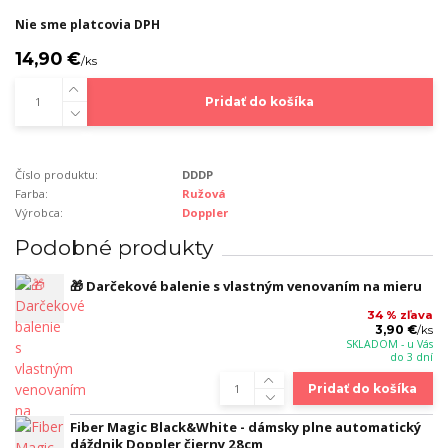
Nie sme platcovia DPH
14,90 €
/
ks
Pridať do košíka
Číslo produktu:
DDDP
Farba:
Ružová
Výrobca:
Doppler
Podobné produkty
🎁 Darčekové balenie s vlastným venovaním na mieru
34 % zľava
3,90 €
/
ks
SKLADOM - u Vás
do 3 dní
Pridať do košíka
Fiber Magic Black&White - dámsky plne automatický
dáždnik Doppler čierny 28cm