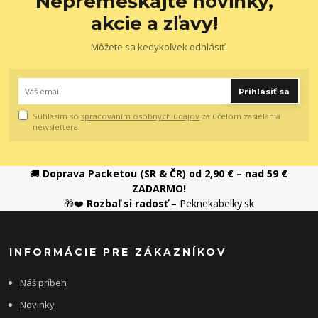
Nepremeškajte novinky,
akcie a zľavy!
Môžete sa kedykoľvek odhlásiť.
Prihlásiť sa
Súhlasím so
spracovaním osobných údajov
za účelom zasielania
newslettera.
🚚
Doprava Packetou (SR & ČR) od 2,90 € – nad 59 €
ZADARMO!
🎁❤️
Rozbaľ si radosť
– Peknekabelky.sk
INFORMÁCIE PRE ZÁKAZNÍKOV
Náš príbeh
Novinky