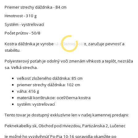
Priemer strechy dáždnika - 84 cm
Hmotnost - 310 g
Systém - vystreľovací
Počet prútov - 50/8
Kostra dáždnika je vyrobená z čiernej ocele, zaručuje pevnosť a
stabilitu.
Polyesterový poťah je odolný voči zmenám vlhkosti a teplôt, nezráža
sa. Veľká strecha.
veľkosť zloženého dáždnika: 85 cm
priemer strechy dáždnika: 102 cm
váha: 416 g
materiál konštrukcie: oceľ/čierna kostra
systém: vystreľovací
Tento tovar je dostupný exkluzívne len v našej kamennej predajni:
Peknekabelky.sk, Obchod pod Hviezdou, Partizánska 2, Lučenec
Je možné ho vyzdvihnúť Po-Pia 10-16 spravidla okamžite po