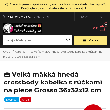
👉 Garantujeme najnižšie ceny na trhu! Našli ste kabelku lacnejšie?
Prečítajte si, ako získate ešte lepšiu cenu [TU].
+421 949747302
Po-Pia 10-16
EUR
0
0 €
Menu
Úvod
Kabelky
👜 Veľká mäkká hnedá crossbody kabelka s rúčkami na
plece Grosso 36x32x12 cm
👜 Veľká mäkká hnedá
crossbody kabelka s rúčkami
na plece Grosso 36x32x12 cm
Novinka
Akcia