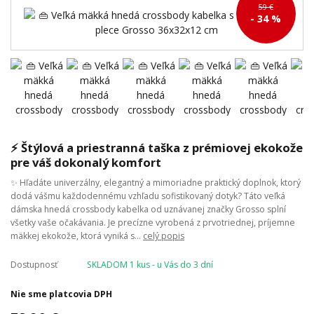
59 €
- 34 %
⚡ Štýlová a priestranná taška z prémiovej ekokože
pre váš dokonalý komfort
✨ Hľadáte univerzálny, elegantný a mimoriadne praktický doplnok, ktorý
dodá vášmu každodennému vzhľadu sofistikovaný dotyk? Táto veľká
dámska hnedá crossbody kabelka od uznávanej značky Grosso splní
všetky vaše očakávania. Je precízne vyrobená z prvotriednej, príjemne
mäkkej ekokože, ktorá vyniká s...
celý popis
Dostupnosť
SKLADOM 1 kus - u Vás do 3 dní
Nie sme platcovia DPH