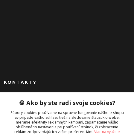
KONTAKTY
Peknekabelky.sk
🍪 Ako by ste radi svoje cookies?
+421 949747302
Súbory cookies používame na správne fungovanie nášho e-shopu
Po-Pia 10-16
av prípade vášho súhlasu tiež na sledovanie štatistík o webe,
meranie efektivity reklamných kampaní, zapamätanie vášho
info@peknekabelky.sk
obľúbeného nastavenia pri používaní stránok, či zobrazenie
reklám zodpovedajúcich vašim preferenciám.
Viac na využitie