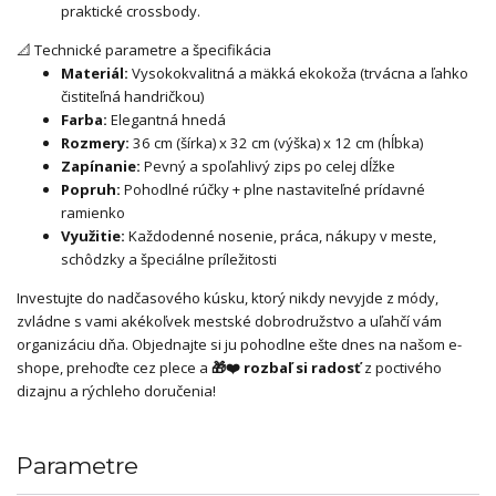
praktické crossbody.
📐 Technické parametre a špecifikácia
Materiál:
Vysokokvalitná a mäkká ekokoža (trvácna a ľahko
čistiteľná handričkou)
Farba:
Elegantná hnedá
Rozmery:
36 cm (šírka) x 32 cm (výška) x 12 cm (hĺbka)
Zapínanie:
Pevný a spoľahlivý zips po celej dĺžke
Popruh:
Pohodlné rúčky + plne nastaviteľné prídavné
ramienko
Využitie:
Každodenné nosenie, práca, nákupy v meste,
schôdzky a špeciálne príležitosti
Investujte do nadčasového kúsku, ktorý nikdy nevyjde z módy,
zvládne s vami akékoľvek mestské dobrodružstvo a uľahčí vám
organizáciu dňa. Objednajte si ju pohodlne ešte dnes na našom e-
shope, prehoďte cez plece a
🎁❤️ rozbaľ si radosť
z poctivého
dizajnu a rýchleho doručenia!
Parametre