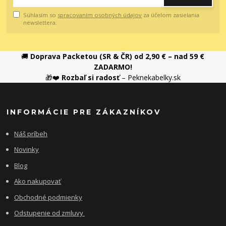
Súhlasím so
spracovaním osobných údajov
za účelom zasielania
newslettera.
🚚
Doprava Packetou (SR & ČR) od 2,90 € – nad 59 €
ZADARMO!
🎁❤️
Rozbaľ si radosť
– Peknekabelky.sk
INFORMÁCIE PRE ZÁKAZNÍKOV
Náš príbeh
Novinky
Blog
Ako nakupovať
Obchodné podmienky
Odstupenie od zmluvy