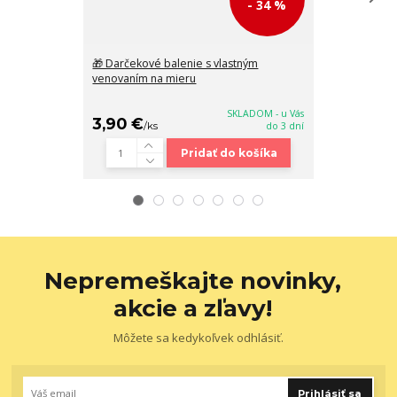
- 34 %
🎁 Darčekové balenie s vlastným
Veľká biela cr
venovaním na mieru
s kresbou žen
SKLADOM - u Vás
3,90 €
38,90 €
/
ks
do 3 dní
/
k
Pridať do košíka
Nepremeškajte novinky,
akcie a zľavy!
Môžete sa kedykoľvek odhlásiť.
Prihlásiť sa