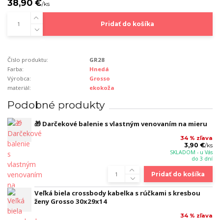
38,90 €
/
ks
Pridať do košíka
Číslo produktu:
GR28
Farba:
Hnedá
Výrobca:
Grosso
materiál:
ekokoža
Podobné produkty
🎁 Darčekové balenie s vlastným venovaním na mieru
34 % zľava
3,90 €
/
ks
SKLADOM - u Vás
do 3 dní
Pridať do košíka
Veľká biela crossbody kabelka s rúčkami s kresbou
ženy Grosso 30x29x14
34 % zľava