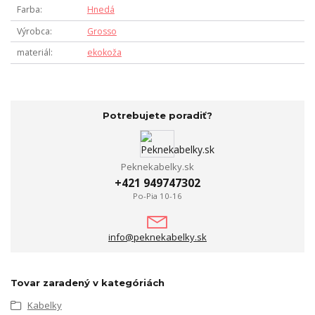
Farba
Hnedá
Výrobca
Grosso
materiál
ekokoža
Potrebujete poradiť?
Peknekabelky.sk
+421 949747302
Po-Pia 10-16
info@peknekabelky.sk
Tovar zaradený v kategóriách
Kabelky