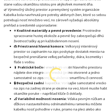
stane vašou okamžitou istotou pre akýkoľvek moment dňa.
🌿 Výnimočný úložný priestor a premyslený systém organizácie
Kabelka bola navrhnutá pre potreby aktívnych žien, ktoré so sebou
potrebujú nosiť množstvo vecí, no zároveň vyžadujú absolútny
prehľad a svedomité usporiadanie:
⭐ Kvalitné materiály a pevné prevedenie:
Prvotriedne
spracovanie hustej ekokože a pevné švy zabezpečujú dlhú
životnosť tašky aj pri každodennom nosení.
👜 Priestranná hlavná komora:
Veľkorysý interiérový
priestor so zapínaním na zips poskytuje dostatok miesta na
bezpečné prenášanie veľkej peňaženky, diára, kozmetiky i
fľaše s vodou.
📱 Praktické bočné vrecká:
Vo vnútri hlavného priestoru
nájdete dve integrované vrecká (jedno otvorené a jedno
samostatné so zipsom) pre uloženie smartfónu či cenností.
🔒 Bezpečná zadná kapsička:
Vonkajšie samostatné vrecko
na zips na zadnej strane je ideálne na veci, ktoré musíte habt
okamžite poruke – napríklad kľúče či doklady.
📐 Variabilné možnosti nosenia:
Vďaka pevným rúčkam a
dĺžkovo nastaviteľnému odnímateľnému ramienku môžete
kabelku nosiť pohodlne v ruke, priamo na pleci alebo ako