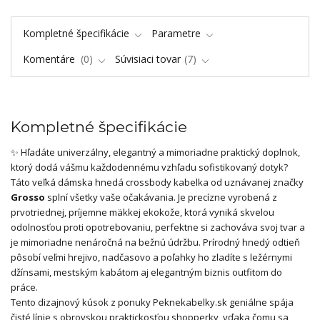
Kompletné špecifikácie
Parametre
Komentáre
0
Súvisiaci tovar
7
Kompletné špecifikácie
✨ Hľadáte univerzálny, elegantný a mimoriadne praktický doplnok,
ktorý dodá vášmu každodennému vzhľadu sofistikovaný dotyk?
Táto veľká dámska hnedá crossbody kabelka od uznávanej značky
Grosso
splní všetky vaše očakávania. Je precízne vyrobená z
prvotriednej, príjemne mäkkej ekokože, ktorá vyniká skvelou
odolnosťou proti opotrebovaniu, perfektne si zachováva svoj tvar a
je mimoriadne nenáročná na bežnú údržbu. Prírodný hnedý odtieň
pôsobí veľmi hrejivo, nadčasovo a poľahky ho zladíte s ležérnymi
džínsami, mestským kabátom aj elegantným biznis outfitom do
práce.
Tento dizajnový kúsok z ponuky Peknekabelky.sk geniálne spája
čisté línie s obrovskou praktickosťou shopperky, vďaka čomu sa