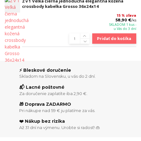
2 v 1 Veľká čierna jednoduchá elegantná kožená
crossbody kabelka Grosso 36x24x14
15 % zľava
58,90 €
/
ks
SKLADOM 1 kus -
u Vás do 3 dní
Pridať do košíka
⚡ Bleskové doručenie
Skladom na Slovensku, u vás do 2 dní.
📬 Lacné poštovné
Za doručenie zaplatíte iba 2,90 €.
🎁 Doprava ZADARMO
Pri nákupe nad 59 € ju platíme za vás.
❤️ Nákup bez rizika
Až 31 dní na výmenu. Urobte si radosť! 👜