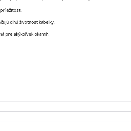
ríležitosti.
ujú dlhú životnosť kabelky.
ná pre akýkoľvek okamih.