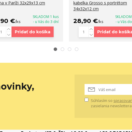
na v Paríži 32x29x13 cm
kabelka Grosso s portrétom
34x32x12 cm
SKLADOM 1 kus
SKLADOM 
,90 €
28,90 €
/
ks
- u Vás do 3 dní
/
ks
- u Vás do
Pridať do košíka
Pridať do košík
ovinky,
Súhlasím so
spracovan
zasielania newslettera