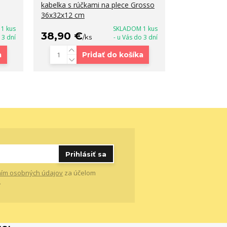
kabelka s rúčkami na plece Grosso
Grosso s rúč
36x32x12 cm
36x30x13 cm
1 kus
SKLADOM 1 kus
38,90 €
48,90 €
 3 dní
/
ks
- u Vás do 3 dní
a
Pridať do košíka
Prihlásiť sa
ím osobných údajov
za účelom
.