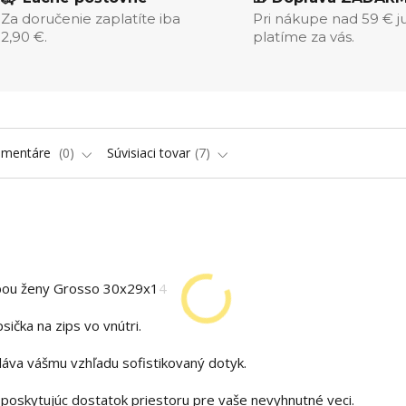
Za doručenie zaplatíte iba
Pri nákupe nad 59 € j
2,90 €.
platíme za vás.
omentáre
0
Súvisiaci tovar
7
esbou ženy Grosso 30x29x14
sička na zips vo vnútri.
áva vášmu vzhľadu sofistikovaný dotyk.
, poskytujúc dostatok priestoru pre vaše nevyhnutné veci.