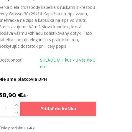
Veľká biela crossbody kabelka s rúčkami s kresbou
ženy Grosso 30x29x14 Kapsička na zips vzadu,
priehradka na zips a kapsička na zips vo vnútri.
Predstavujeme Vám štýlovú kabelku , ktorá
dodáva vášmu vzhľadu sofistikovaný dotyk. Táto
kabelka spojuje eleganciu s praktickosťou,
poskytujúc dostatok pri...
celý popis
Dostupnosť
SKLADOM 1 kus - u Vás do 3
dní
Nie sme platcovia DPH
38,90 €
/
ks
Pridať do košíka
Číslo produktu:
GR2