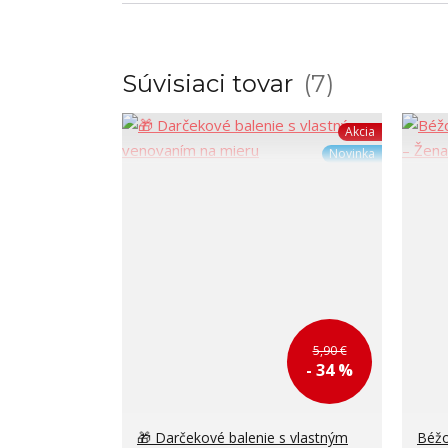
Súvisiaci tovar
7
Akcia
Novinka
5,90 €
- 34 %
🎁 Darčekové balenie s vlastným
Béžo