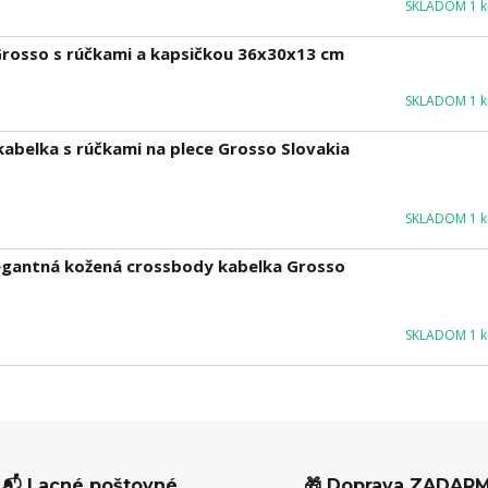
SKLADOM 1 ku
Grosso s rúčkami a kapsičkou 36x30x13 cm
SKLADOM 1 ku
abelka s rúčkami na plece Grosso Slovakia
SKLADOM 1 ku
legantná kožená crossbody kabelka Grosso
SKLADOM 1 ku
📬 Lacné poštovné
🎁 Doprava ZADAR