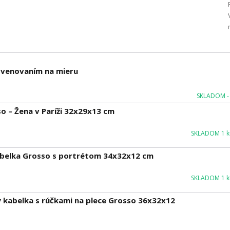
m venovaním na mieru
SKLADOM - 
 – Žena v Paríži 32x29x13 cm
SKLADOM 1 ku
abelka Grosso s portrétom 34x32x12 cm
SKLADOM 1 ku
 kabelka s rúčkami na plece Grosso 36x32x12