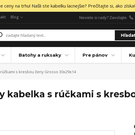
 ceny na trhu! Našli ste kabelku lacnejšie? Prečítajte si, ako získa
akt
Blog
Neviete si rady? Zavolajte.
Hľada
Batohy a ruksaky
Pre pánov
Ku
 rúčkami s kresbou ženy Grosso 30x29x14
dy kabelka s rúčkami s kresb