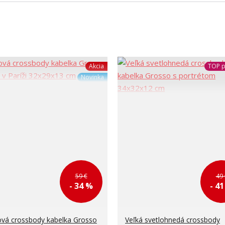
Akcia
TOP p
Novinka
59 €
49 
- 34 %
- 4
vá crossbody kabelka Grosso
Veľká svetlohnedá crossbody