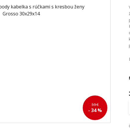
59 €
- 34 %