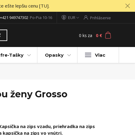
te ešte lepšiu cenu [TU].
+421 949747302
Po-Pia 10-16
EUR
Prihlásenie
0
ks
za
0 €
ť
fre-Tašky
Opasky
Viac
ou ženy Grosso
Kapsička na zips vzadu, priehradka na zips
a kapsička na zips vo vnútri.