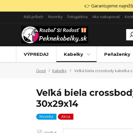
👉 Garantujeme najnižšie
Náš príbeh
Novinky
Fotogaléria
Ako nakupovať
Kont
VÝPREDAJ
Kabelky
Peňaženky
Úvod
Kabelky
Veľká biela crossbody kabelka s
Veľká biela crossbo
30x29x14
Novinka
Akcia