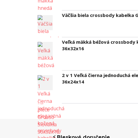
Väčšia biela crossbody kabelka 
Veľká mäkká béžová crossbody k
36x32x16
2 v 1 Veľká čierna jednoduchá e
36x24x14
⚡ Bleskové doručenie