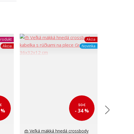
rodukt
Akcia
Akcia
Novinka
€
59 €
1 %
- 34 %
👜 Veľká mäkká hnedá crossbody
Väčšia biela 