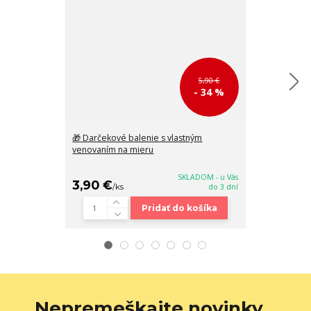
5,90 €
- 34 %
🎁 Darčekové balenie s vlastným
2 v 1 Svetloh
venovaním na mieru
kožená crossb
30x26x10
SKLADOM - u Vás
3,90 €
49,90 €
/
ks
do 3 dní
/
k
Pridať do košíka
Nepremeškajte novinky,