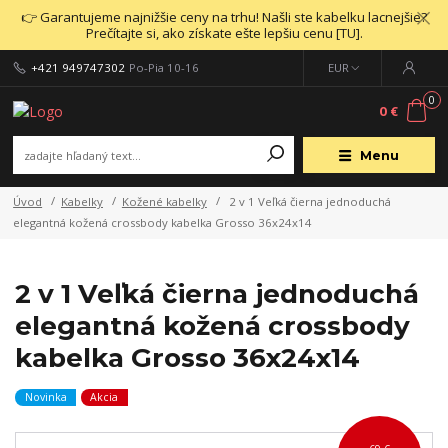
👉 Garantujeme najnižšie ceny na trhu! Našli ste kabelku lacnejšie?
Prečítajte si, ako získate ešte lepšiu cenu [TU].
+421 949747302
Po-Pia 10-16
EUR
0
0 €
Menu
Úvod
Kabelky
Kožené kabelky
2 v 1 Veľká čierna jednoduchá
elegantná kožená crossbody kabelka Grosso 36x24x14
2 v 1 Veľká čierna jednoduchá
elegantná kožená crossbody
kabelka Grosso 36x24x14
Novinka
Akcia