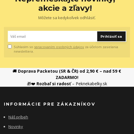
akcie a zľavy!
Môžete sa kedykoľvek odhlásiť.
Prihlásiť sa
Súhlasím so
spracovaním osobných údajov
za účelom zasielania
newslettera.
🚚
Doprava Packetou (SR & ČR) od 2,90 € – nad 59 €
ZADARMO!
🎁❤️
Rozbaľ si radosť
– Peknekabelky.sk
INFORMÁCIE PRE ZÁKAZNÍKOV
Náš príbeh
Novinky