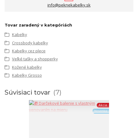
info@peknekabelky.sk
Tovar zaradený v kategóriách
Kabelky
Crossbody kabelky
Kabelky cez plece
Veľké tašky a shopperky
Kožené kabelky
Kabelky Grosso
Súvisiaci tovar
7
Akcia
Novinka