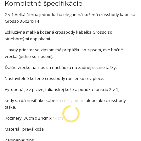
Kompletné špecifikácie
2 v 1 Veľká čierna jednoduchá elegantná kožená crossbody kabelka
Grosso 36x24x14
Exkluzívna mäkká kožená crossbody kabelka Grosso so
striebornými doplnkami.
Hlavný priestor so zipsom má prepážku so zipsom, dve bočné
vrecká (jedno so zipsom).
Ďalšie vrecko na zips sa nachádza na zadnej strane tašky.
Nastaviteľné kožené crossbody ramienko cez plece.
Vyrobená je z pravej talianskej kože a ponúka funkciu 2 v 1,
kedy sa dá nosiť ako kabelka cez rameno alebo ako crossbody
taška.
Rozmery: 36cm x 24cm x 14cm
Materiál: pravá koža
Zapínanie: zips