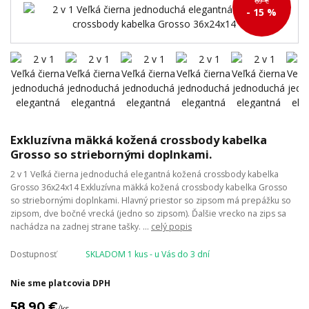
69 €
- 15 %
Exkluzívna mäkká kožená crossbody kabelka
Grosso so striebornými doplnkami.
2 v 1 Veľká čierna jednoduchá elegantná kožená crossbody kabelka
Grosso 36x24x14 Exkluzívna mäkká kožená crossbody kabelka Grosso
so striebornými doplnkami. Hlavný priestor so zipsom má prepážku so
zipsom, dve bočné vrecká (jedno so zipsom). Ďalšie vrecko na zips sa
nachádza na zadnej strane tašky. ...
celý popis
Dostupnosť
SKLADOM 1 kus - u Vás do 3 dní
Nie sme platcovia DPH
58,90 €
/
ks