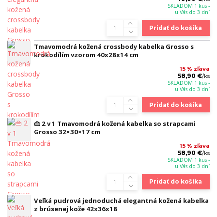
SKLADOM 1 kus -
u Vás do 3 dní
Pridať do košíka
Tmavomodrá kožená crossbody kabelka Grosso s
krokodílím vzorom 40x28x14 cm
15 % zľava
58,90 €
/
ks
SKLADOM 1 kus -
u Vás do 3 dní
Pridať do košíka
👜 2 v 1 Tmavomodrá kožená kabelka so strapcami
Grosso 32×30×17 cm
15 % zľava
58,90 €
/
ks
SKLADOM 1 kus -
u Vás do 3 dní
Pridať do košíka
Veľká pudrová jednoduchá elegantná kožená kabelka
z brúsenej kože 42x36x18