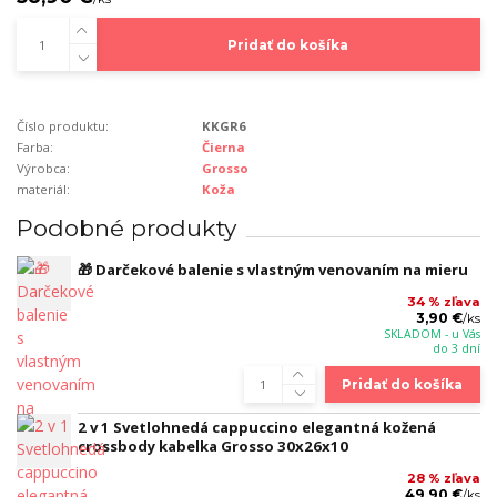
Pridať do košíka
Číslo produktu:
KKGR6
Farba:
Čierna
Výrobca:
Grosso
materiál:
Koža
Podobné produkty
🎁 Darčekové balenie s vlastným venovaním na mieru
34 % zľava
3,90 €
/
ks
SKLADOM - u Vás
do 3 dní
Pridať do košíka
2 v 1 Svetlohnedá cappuccino elegantná kožená
crossbody kabelka Grosso 30x26x10
28 % zľava
49,90 €
/
ks