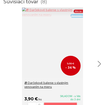
Súvisiaci tovar
8
Akcia
Novinka
5,90 €
- 34 %
🎁 Darčekové balenie s vlastným
2 v 1 Veľká či
venovaním na mieru
kožená crossb
36x24x14
SKLADOM - u Vás
3,90 €
58,90 €
/
ks
do 3 dní
/
k