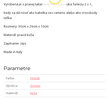
Vyrobená je z pravej talianskej kože a ponúka funkciu 2 v 1,
kedy sa dá nosiť ako kabelka cez rameno alebo ako crossbody
taška.
Rozmery: 30cm x 26cm x 10cm
Materiál: pravá koža
Zapínanie: zips
Made in Italy
Parametre
Farba
Hnedá
Výrobca
Grosso
materiál
Koža