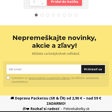
Pridať do košíka
Nepremeškajte novinky,
akcie a zľavy!
Môžete sa kedykoľvek odhlásiť.
Prihlásiť sa
Súhlasím so
spracovaním osobných údajov
za účelom zasielania
newslettera.
🚚
Doprava Packetou (SR & ČR) od 2,90 € – nad 59 €
ZADARMO!
🎁❤️
Rozbaľ si radosť
– Peknekabelky.sk