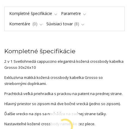
Kompletné špecifikácie
Parametre
Komentáre
0
Súvisiaci tovar
8
Kompletné špecifikácie
2 v 1 Svetlohnedá cappuccino elegantná kožená crossbody kabelka
Grosso 30x26x10
Exkluzívna mäkká kožená crossbody kabelka Grosso so
striebornými doplnkami.
Prachtická veľká priehradka s prackou na patent na prednej strane.
Hlavný priestor so zipsom má dve bočné vrecká (jedno so zipsom).
Ďalšie vrecko na zips sa nachádza na zadnej strane tašky.
Nastaviteľné kožené crossbody ramienko cez plece.