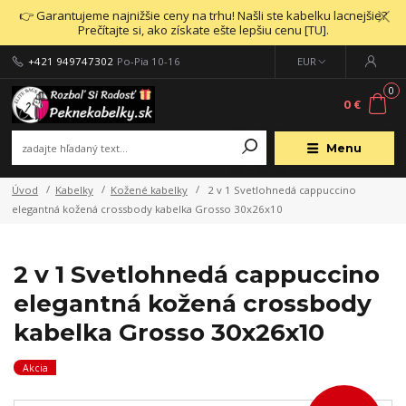
👉 Garantujeme najnižšie ceny na trhu! Našli ste kabelku lacnejšie?
Prečítajte si, ako získate ešte lepšiu cenu [TU].
+421 949747302
Po-Pia 10-16
EUR
0
0 €
Menu
Úvod
Kabelky
Kožené kabelky
2 v 1 Svetlohnedá cappuccino
elegantná kožená crossbody kabelka Grosso 30x26x10
2 v 1 Svetlohnedá cappuccino
elegantná kožená crossbody
kabelka Grosso 30x26x10
Akcia