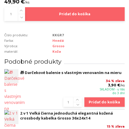
49,90 €
/
ks
Pridať do košíka
Číslo produktu:
KKGR7
Farba:
Hnedá
Výrobca:
Grosso
materiál:
Koža
Podobné produkty
🎁 Darčekové balenie s vlastným venovaním na mieru
34 % zľava
3,90 €
/
ks
SKLADOM - u Vás
do 3 dní
Pridať do košíka
2 v 1 Veľká čierna jednoduchá elegantná kožená
crossbody kabelka Grosso 36x24x14
15 % zľava