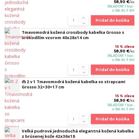
58,90 €
/
ks
SKLADOM 1 kus -
u Vás do 3 dní
Pridať do košíka
Tmavomodrá kožená crossbody kabelka Grosso s
krokodílím vzorom 40x28x14 cm
15 % zľava
58,90 €
/
ks
SKLADOM 1 kus -
u Vás do 3 dní
Pridať do košíka
👜 2 v 1 Tmavomodrá kožená kabelka so strapcami
Grosso 32×30×17 cm
15 % zľava
58,90 €
/
ks
SKLADOM 1 kus -
u Vás do 3 dní
Pridať do košíka
Veľká pudrová jednoduchá elegantná kožená kabelka
z brúsenej kože 42x36x18