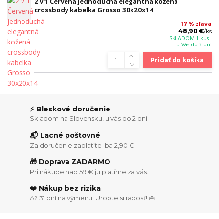
2 v 1 Červená jednoduchá elegantná kožená
crossbody kabelka Grosso 30x20x14
17 % zľava
48,90 €
/
ks
SKLADOM 1 kus -
u Vás do 3 dní
Pridať do košíka
⚡ Bleskové doručenie
Skladom na Slovensku, u vás do 2 dní.
📬 Lacné poštovné
Za doručenie zaplatíte iba 2,90 €.
🎁 Doprava ZADARMO
Pri nákupe nad 59 € ju platíme za vás.
❤️ Nákup bez rizika
Až 31 dní na výmenu. Urobte si radosť! 👜