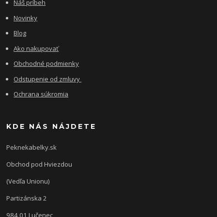
Náš príbeh
Novinky
Blog
Ako nakupovať
Obchodné podmienky
Odstupenie od zmluvy
Ochrana súkromia
KDE NÁS NÁJDETE
Peknekabelky.sk
Obchod pod Hviezdou
(Vedľa Unionu)
Partizánska 2
984 01 Lučenec