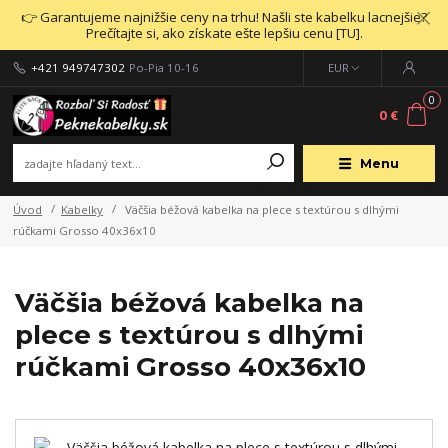
👉 Garantujeme najnižšie ceny na trhu! Našli ste kabelku lacnejšie?
Prečítajte si, ako získate ešte lepšiu cenu [TU].
+421 949747302
Po-Pia 10-16
EUR
0
0 €
Menu
Úvod
Kabelky
Väčšia béžová kabelka na plece s textúrou s dlhými
rúčkami Grosso 40x36x10
Väčšia béžová kabelka na
plece s textúrou s dlhými
rúčkami Grosso 40x36x10