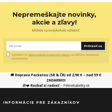
Nepremeškajte novinky,
akcie a zľavy!
Môžete sa kedykoľvek odhlásiť.
Prihlásiť sa
Súhlasím so
spracovaním osobných údajov
za účelom zasielania
newslettera.
🚚
Doprava Packetou (SR & ČR) od 2,90 € – nad 59 €
ZADARMO!
🎁❤️
Rozbaľ si radosť
– Peknekabelky.sk
INFORMÁCIE PRE ZÁKAZNÍKOV