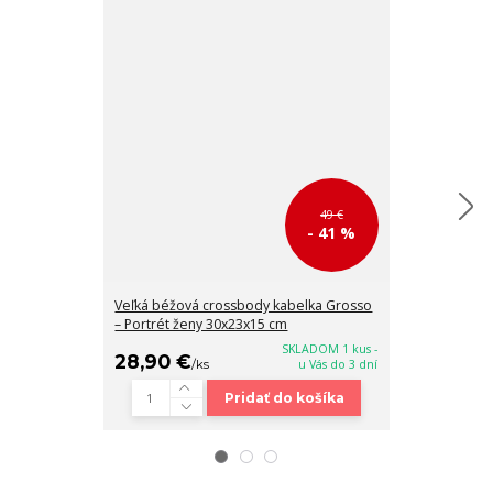
49 €
- 41 %
Veľká béžová crossbody kabelka Grosso
Veľká béžová 
– Portrét ženy 30x23x15 cm
– Portrét boh
SKLADOM 1 kus -
28,90 €
28,90 €
/
ks
u Vás do 3 dní
/
k
Pridať do košíka