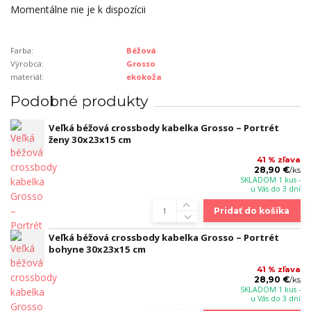
Momentálne nie je k dispozícii
Farba:
Béžová
Výrobca:
Grosso
materiál:
ekokoža
Podobné produkty
Veľká béžová crossbody kabelka Grosso – Portrét
ženy 30x23x15 cm
41 % zľava
28,90 €
/
ks
SKLADOM 1 kus -
u Vás do 3 dní
Pridať do košíka
Veľká béžová crossbody kabelka Grosso – Portrét
bohyne 30x23x15 cm
41 % zľava
28,90 €
/
ks
SKLADOM 1 kus -
u Vás do 3 dní