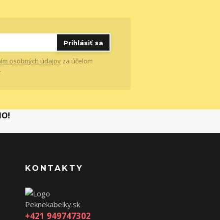
Prihlásiť sa
ím osobných údajov
za účelom
.
MO!
KONTAKTY
Peknekabelky.sk
+421 949747302