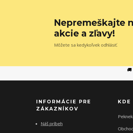
Nepremeškajte n
akcie a zľavy!
Môžete sa kedykoľvek odhlásiť.
🚚
INFORMÁCIE PRE
KDE
ZÁKAZNÍKOV
Peknek
Náš príbeh
Obchod