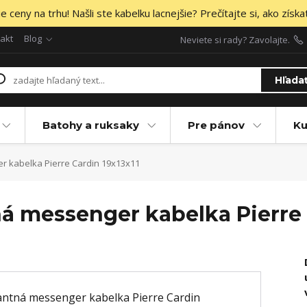
 ceny na trhu! Našli ste kabelku lacnejšie? Prečítajte si, ako získa
akt
Blog
Neviete si rady? Zavolajte.
Hľada
Batohy a ruksaky
Pre pánov
Ku
r kabelka Pierre Cardin 19x13x11
á messenger kabelka Pierre 