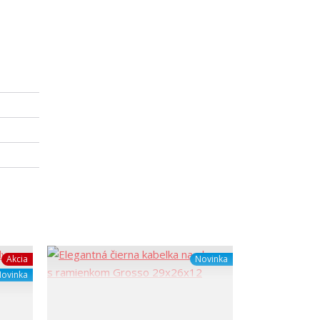
Akcia
Novinka
ovinka