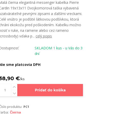
Malá čierna elegantná messenger kabelka Pierre
Cardin 19x13x11 Dvojkomorová taška vybavená
uzatvárateľné pevnými zipsami a ďalšími vreckami.
Celé vnútro je podšité látkovou podšívkou, ktorá
chráni ekokožu pred poškodením. Kabelku možno
nosiť v ruke, na ramene alebo cez rameno
(crossbody) vďaka p...
celý popis
Dostupnosť
SKLADOM 1 kus - u Vás do 3
dní
Nie sme platcovia DPH
38,90 €
/
ks
Pridať do košíka
Číslo produktu:
PC1
Farba:
Čierna