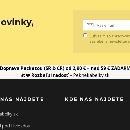
ovinky,
Súhlasím so
spracovan
zasielania newslettera
Doprava Packetou (SR & ČR) od 2,90 € – nad 59 € ZADAR
🎁❤️
Rozbaľ si radosť
– Peknekabelky.sk
 NÁS NÁJDETE
KDE NÁS NÁJDETE
abelky.sk
 pod Hviezdou