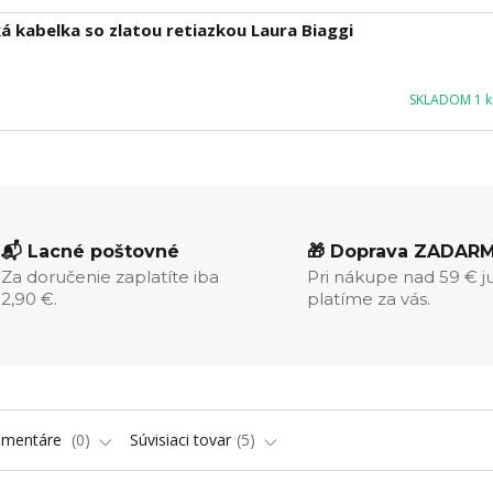
kabelka so zlatou retiazkou Laura Biaggi
SKLADOM 1 ku
📬 Lacné poštovné
🎁 Doprava ZADAR
Za doručenie zaplatíte iba
Pri nákupe nad 59 € j
2,90 €.
platíme za vás.
omentáre
0
Súvisiaci tovar
5