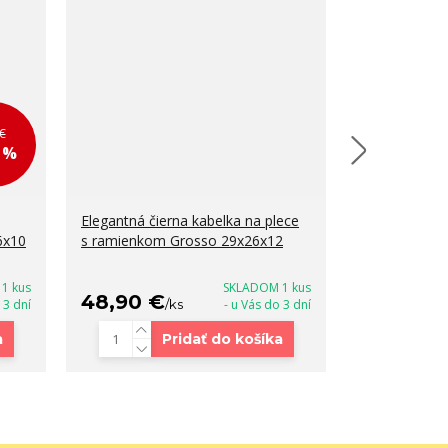
€
1 %
Elegantná čierna kabelka na plece
Malá dámska
6x10
s ramienkom Grosso 29x26x12
crossbody ka
zlatou včelo
1 kus
SKLADOM 1 kus
48,90 €
28,90 €
 3 dní
/
ks
- u Vás do 3 dní
/
a
Pridať do košíka