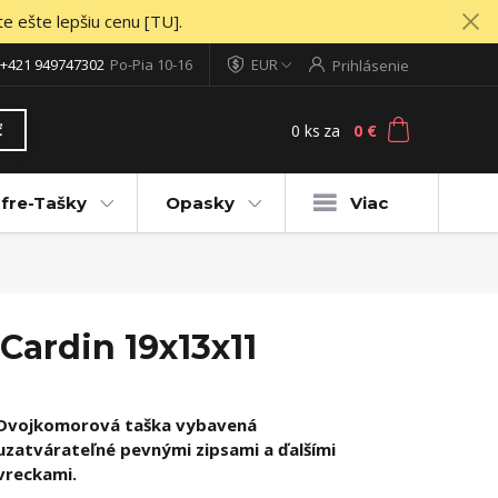
te ešte lepšiu cenu [TU].
+421 949747302
Po-Pia 10-16
EUR
Prihlásenie
0
ks
za
0 €
ť
fre-Tašky
Opasky
Viac
Cardin 19x13x11
Dvojkomorová taška vybavená
uzatvárateľné pevnými zipsami a ďalšími
vreckami.