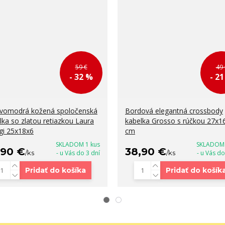
59 €
49 
- 32 %
- 2
vomodrá kožená spoločenská
Bordová elegantná crossbody
lka so zlatou retiazkou Laura
kabelka Grosso s rúčkou 27x1
gi 25x18x6
cm
SKLADOM 1 kus
SKLADOM 
,90 €
38,90 €
/
ks
- u Vás do 3 dní
/
ks
- u Vás do
Pridať do košíka
Pridať do košík