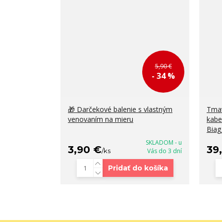
5,90 €
- 34 %
🎁 Darčekové balenie s vlastným
Tma
venovaním na mieru
kabe
Biag
SKLADOM - u
3,90 €
39
/
ks
Vás do 3 dní
Pridať do košíka