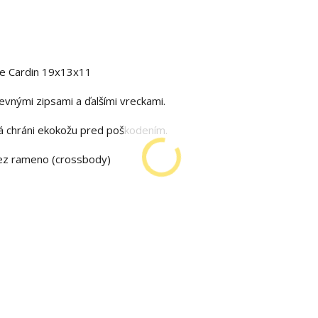
re Cardin 19x13x11
vnými zipsami a ďalšími vreckami.
rá chráni ekokožu pred poškodením.
cez rameno (crossbody)