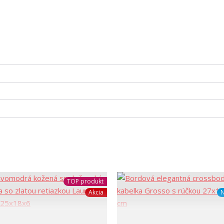
TOP produkt
Akcia
N