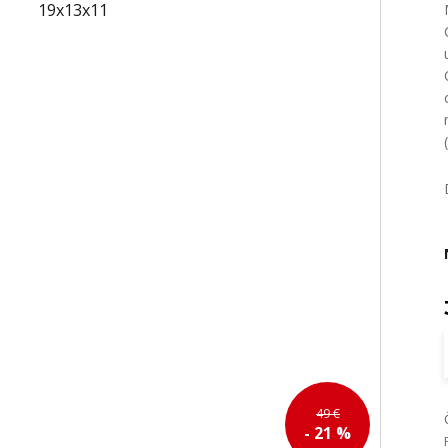
49 €
- 21 %