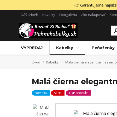
👉 Garantujeme najnižšie
Náš príbeh
Novinky
Fotogaléria
Ako nakupovať
Kont
VÝPREDAJ
Kabelky
Peňaženky
Úvod
Kabelky
Malá čierna elegantná messenge
Malá čierna elegantn
Novinka
Akcia
TOP produkt