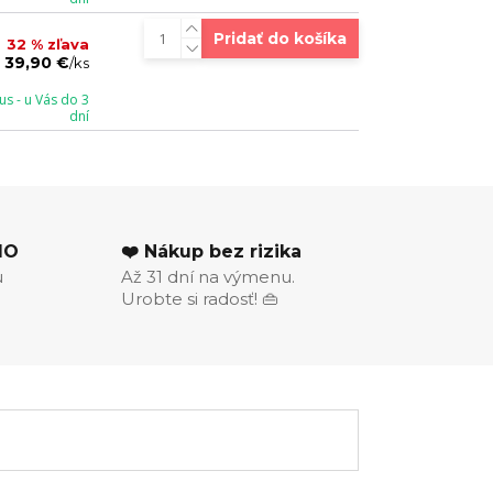
Pridať do košíka
32 % zľava
39,90 €
/
ks
s - u Vás do 3
dní
MO
❤️ Nákup bez rizika
u
Až 31 dní na výmenu.
Urobte si radosť! 👜