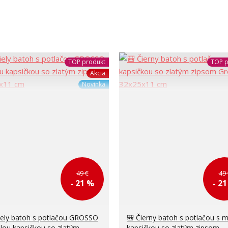
TOP produkt
TOP p
Akcia
Novinka
49 €
49 
- 21 %
- 2
iely batoh s potlačou GROSSO
🎒 Čierny batoh s potlačou s 
lou kapsičkou so zlatým
kapsičkou so zlatým zipsom