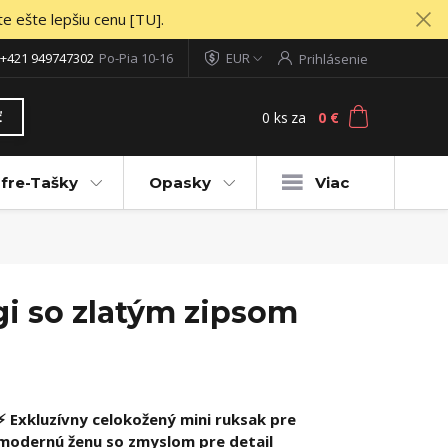
te ešte lepšiu cenu [TU].
+421 949747302
Po-Pia 10-16
EUR
Prihlásenie
0
ks
za
0 €
ť
fre-Tašky
Opasky
Viac
i so zlatým zipsom
⚡ Exkluzívny celokožený mini ruksak pre
modernú ženu so zmyslom pre detail