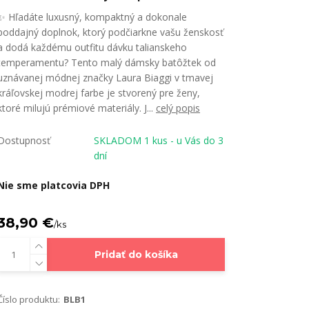
✨ Hľadáte luxusný, kompaktný a dokonale
poddajný doplnok, ktorý podčiarkne vašu ženskosť
a dodá každému outfitu dávku talianskeho
temperamentu? Tento malý dámsky batôžtek od
uznávanej módnej značky Laura Biaggi v tmavej
kráľovskej modrej farbe je stvorený pre ženy,
ktoré milujú prémiové materiály. J...
celý popis
Dostupnosť
SKLADOM 1 kus - u Vás do 3
dní
Nie sme platcovia DPH
38,90 €
/
ks
Pridať do košíka
Číslo produktu:
BLB1