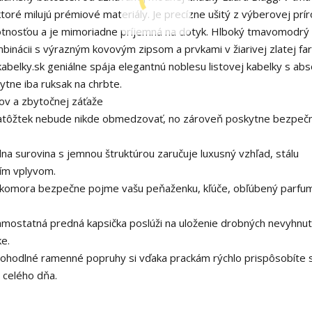
toré milujú prémiové materiály. Je precízne ušitý z výberovej prí
ivotnosťou a je mimoriadne príjemná na dotyk. Hlboký tmavomodrý
binácii s výrazným kovovým zipsom a prvkami v žiarivej zlatej fa
belky.sk geniálne spája elegantnú noblesu listovej kabelky s ab
tne iba ruksak na chrbte.
ov a zbytočnej záťaže
atôžtek nebude nikde obmedzovať, no zároveň poskytne bezpeč
na surovina s jemnou štruktúrou zaručuje luxusný vzhľad, stálu
ším vplyvom.
komora bezpečne pojme vašu peňaženku, kľúče, obľúbený parfu
mostatná predná kapsička poslúži na uloženie drobných nevyhnut
e.
ohodlné ramenné popruhy si vďaka prackám rýchlo prispôsobíte 
 celého dňa.