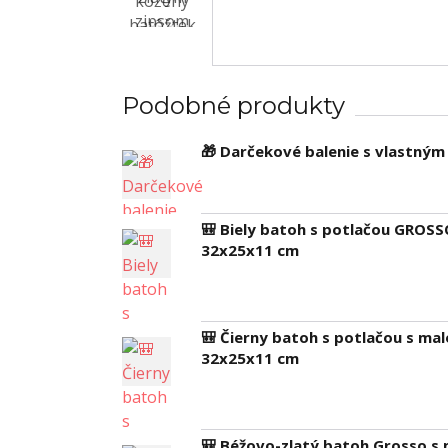
Podobné produkty
🎁 Darčekové balenie s vlastný
🎒 Biely batoh s potlačou GROSS
32x25x11 cm
🎒 Čierny batoh s potlačou s ma
32x25x11 cm
🎒 Béžovo-zlatý batoh Grosso s