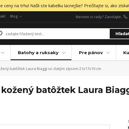
 ceny na trhu! Našli ste kabelku lacnejšie? Prečítajte si, ako získa
akt
Blog
Neviete si rady? Zavolajte.
Hľada
Batohy a ruksaky
Pre pánov
Ku
ený batôžtek Laura Biaggi so zlatým zipsom 21x17x10 cm
kožený batôžtek Laura Biagg