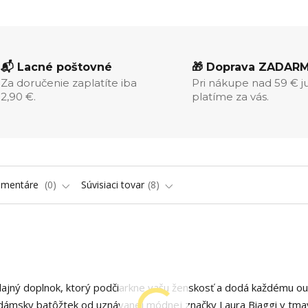
📬 Lacné poštovné
🎁 Doprava ZADAR
Za doručenie zaplatíte iba
Pri nákupe nad 59 € j
2,90 €.
platíme za vás.
omentáre
0
Súvisiaci tovar
8
jný doplnok, ktorý podčiarkne vašu ženskosť a dodá každému ou
dámsky batôžtek od uznávanej módnej značky Laura Biaggi v tma