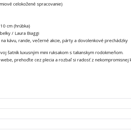
miové celokožené spracovanie)
 10 cm (hrúbka)
elky / Laura Biaggi
a kávu, rande, večerné akcie, párty a dovolenkové prechádzky
e svoj šatník luxusným mini ruksakom s talianskym rodokmeňom.
webe, prehoďte cez plecia a rozbaľ si radosť z nekompromisnej k