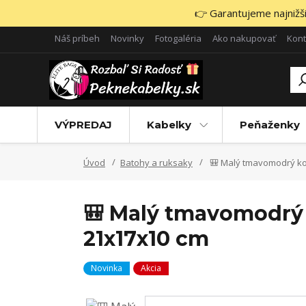
👉 Garantujeme najnižšie
Náš príbeh
Novinky
Fotogaléria
Ako nakupovať
Kont
VÝPREDAJ
Kabelky
Peňaženky
Úvod
Batohy a ruksaky
🎒 Malý tmavomodrý kož
🎒 Malý tmavomodrý 
21x17x10 cm
Novinka
Akcia