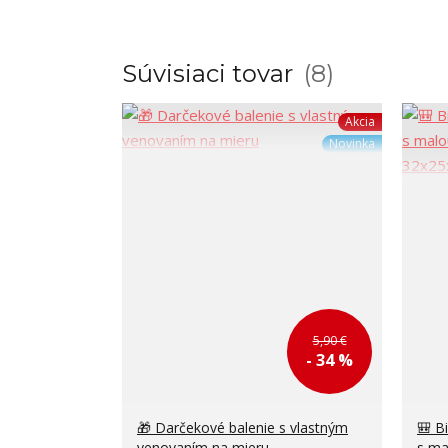
Súvisiaci tovar
8
Akcia
Novinka
5,90 €
- 34 %
🎁 Darčekové balenie s vlastným
🎒 B
venovaním na mieru
s ma