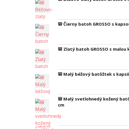
🎒 Čierny batoh GROSSO s kapso
🎒 Zlatý batoh GROSSO s malou 
🎒 Malý béžový batôžtek s kapsi
🎒 Malý svetlohnedý kožený bat
cm