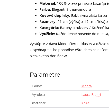
Materiál:
100% pravá prírodná koža (pré
Farba:
Elegantná tmavomodrá
Kovové doplnky:
Exkluzívna zlatá farba
Rozmery:
21 cm (výška) x 17 cm (šírka) x
Kategória:
Batohy a ruksaky / Kožené kab
Využitie:
Každodenné nosenie do mesta, n
Vystúpte z davu fádnej čiernej klasiky a oživt
Objednajte si ho pohodlne ešte dnes na našom 
bleskového doručenia!
Parametre
Farba
Modrá
Výrobca
Laura Biaggi
materiál
Koža