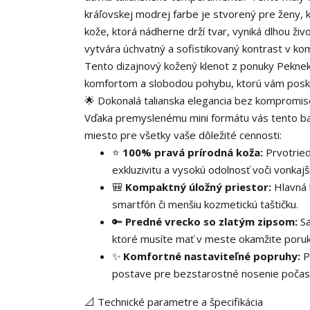
kráľovskej modrej farbe je stvorený pre ženy, k
kože, ktorá nádherne drží tvar, vyniká dlhou ž
vytvára úchvatný a sofistikovaný kontrast v kom
Tento dizajnový kožený klenot z ponuky Pekneka
komfortom a slobodou pohybu, ktorú vám posky
🌟 Dokonalá talianska elegancia bez kompromis
Vďaka premyslenému mini formátu vás tento b
miesto pre všetky vaše dôležité cennosti:
⭐
100% pravá prírodná koža:
Prvotried
exkluzivitu a vysokú odolnosť voči vonkaj
🎒
Kompaktný úložný priestor:
Hlavná 
smartfón či menšiu kozmetickú taštičku.
🔑
Predné vrecko so zlatým zipsom:
Sa
ktoré musíte mať v meste okamžite poruk
✨
Komfortné nastaviteľné popruhy:
P
postave pre bezstarostné nosenie počas
📐 Technické parametre a špecifikácia