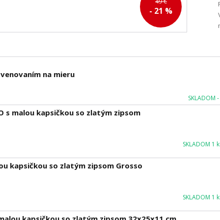
49 €
- 21 %
m venovaním na mieru
SKLADOM - 
O s malou kapsičkou so zlatým zipsom
SKLADOM 1 ku
lou kapsičkou so zlatým zipsom Grosso
SKLADOM 1 ku
 malou kapsičkou so zlatým zipsom 32x25x11 cm