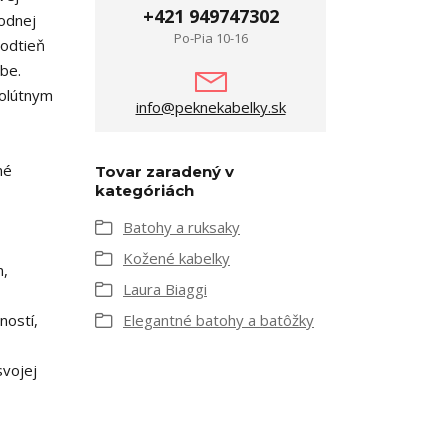
+421 949747302
rodnej
Po-Pia 10-16
 odtieň
rbe.
solútnym
info@peknekabelky.sk
né
Tovar zaradený v
kategóriách
Batohy a ruksaky
Kožené kabelky
m,
Laura Biaggi
ností,
Elegantné batohy a batôžky
svojej