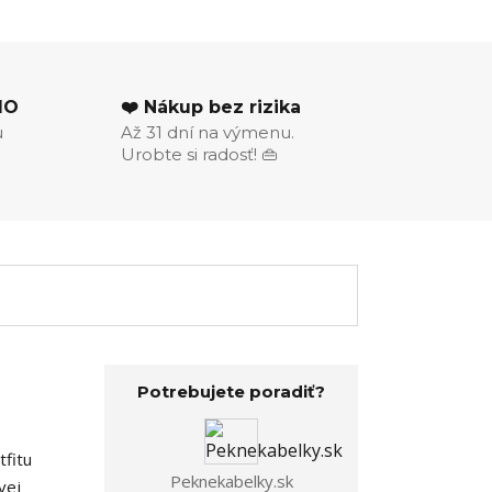
MO
❤️ Nákup bez rizika
u
Až 31 dní na výmenu.
Urobte si radosť! 👜
Potrebujete poradiť?
tfitu
Peknekabelky.sk
vej