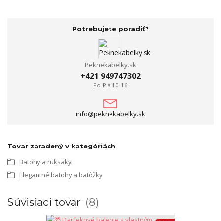
Potrebujete poradiť?
Peknekabelky.sk
+421 949747302
Po-Pia 10-16
info@peknekabelky.sk
Tovar zaradený v kategóriách
Batohy a ruksaky
Elegantné batohy a batôžky
Súvisiaci tovar
8