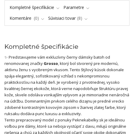
Kompletné špecifikácie
Parametre
Komentáre
0
Súvisiaci tovar
8
Kompletné špecifikácie
✨ Predstavujeme vám exkluzívny čierny dámsky batoh od
renomovanej značky
Grosso
, ktorý bol stvorený pre modernú,
aktívnu ženu s vycibreným vkusom. Tento štýlový kúsok dokonale
spája elegantný, sofistikovaný vzhľad s nekompromisnou
praktickosťou na každý deň. Je vyrobený z prvotriednej, vysoko
kvalitnej čiernej ekokože, ktorá verne napodobňuje štruktúru pravej
kože, skvele odoláva vonkajším vplyvom a je mimoriadne nenáročná
na údržbu. Dominantným prvkom celého dizajnu je predné vrecko
zdobené kontrastným kovovým zipsom v žiarivej zlatej farbe, ktorý
ruksaku dodáva punc luxusu a exkluzivity.
Tento prepracovaný model z ponuky Peknekabelky.sk je ideálnou
voľbou pre dámy, ktoré sa neboja vystúpiť z davu, milujú originálne
riešenia a chcú za každých okolností očariť svoje okolie dokonalým