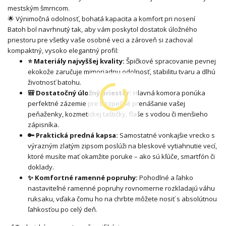
mestským šmrncom.
🌟 Výnimočná odolnosť, bohatá kapacita a komfort pri nosení
Batoh bol navrhnutý tak, aby vám poskytol dostatok úložného
priestoru pre všetky vaše osobné veci a zároveň si zachoval
kompaktný, vysoko elegantný profil:
⭐ Materiály najvyššej kvality:
Špičkové spracovanie pevnej
ekokože zaručuje mimoriadnu odolnosť, stabilitu tvaru a dlhú
životnosť batohu.
🎒 Dostatočný úložný priestor:
Hlavná komora ponúka
perfektné zázemie pre bezpečné prenášanie vašej
peňaženky, kozmetickej taštičky, fľaše s vodou či menšieho
zápisníka.
🔑 Praktická predná kapsa:
Samostatné vonkajšie vrecko s
výrazným zlatým zipsom poslúži na bleskové vytiahnutie vecí,
ktoré musíte mať okamžite poruke – ako sú kľúče, smartfón či
doklady.
✨ Komfortné ramenné popruhy:
Pohodlné a ľahko
nastaviteľné ramenné popruhy rovnomerne rozkladajú váhu
ruksaku, vďaka čomu ho na chrbte môžete nosiť s absolútnou
ľahkosťou po celý deň.