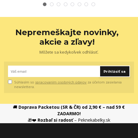
Nepremeškajte novinky,
akcie a zľavy!
Môžete sa kedykoľvek odhlásiť.
Prihlásiť sa
Súhlasím so
spracovaním osobných údajov
za účelom zasielania
newslettera.
🚚
Doprava Packetou (SR & ČR) od 2,90 € – nad 59 €
ZADARMO!
🎁❤️
Rozbaľ si radosť
– Peknekabelky.sk