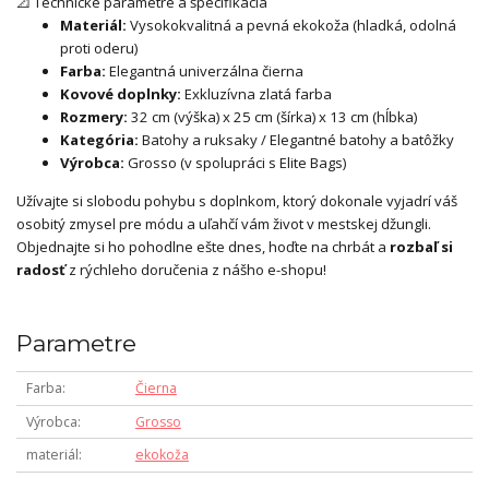
📐 Technické parametre a špecifikácia
Materiál:
Vysokokvalitná a pevná ekokoža (hladká, odolná
proti oderu)
Farba:
Elegantná univerzálna čierna
Kovové doplnky:
Exkluzívna zlatá farba
Rozmery:
32 cm (výška) x 25 cm (šírka) x 13 cm (hĺbka)
Kategória:
Batohy a ruksaky / Elegantné batohy a batôžky
Výrobca:
Grosso (v spolupráci s Elite Bags)
Užívajte si slobodu pohybu s doplnkom, ktorý dokonale vyjadrí váš
osobitý zmysel pre módu a uľahčí vám život v mestskej džungli.
Objednajte si ho pohodlne ešte dnes, hoďte na chrbát a
rozbaľ si
radosť
z rýchleho doručenia z nášho e-shopu!
Parametre
Farba
Čierna
Výrobca
Grosso
materiál
ekokoža