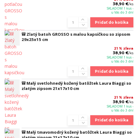
38,90 €
/
ks
SKLADOM 1 kus -
u Vás do 3 dní
Pridať do košíka
🎒 Zlatý batoh GROSSO s malou kapsičkou so zipsom
29x25x15 cm
21 % zľava
38,90 €
/
ks
SKLADOM 1 kus -
u Vás do 3 dní
Pridať do košíka
🎒 Malý svetlohnedý kožený batôžtek Laura Biaggi so
zlatým zipsom 21x17x10 cm
21 % zľava
38,90 €
/
ks
SKLADOM 1 kus -
u Vás do 3 dní
Pridať do košíka
🎒 Malý tmavomodrý kožený batôžtek Laura Biaggi so
zlatým zipsom 21x17x10 cm