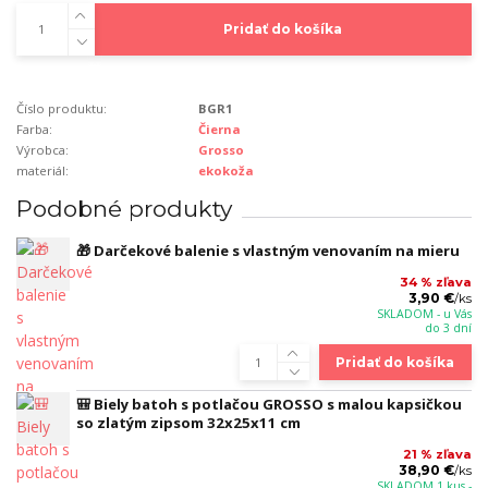
Pridať do košíka
Číslo produktu:
BGR1
Farba:
Čierna
Výrobca:
Grosso
materiál:
ekokoža
Podobné produkty
🎁 Darčekové balenie s vlastným venovaním na mieru
34 % zľava
3,90 €
/
ks
SKLADOM - u Vás
do 3 dní
Pridať do košíka
🎒 Biely batoh s potlačou GROSSO s malou kapsičkou
so zlatým zipsom 32x25x11 cm
21 % zľava
38,90 €
/
ks
SKLADOM 1 kus -