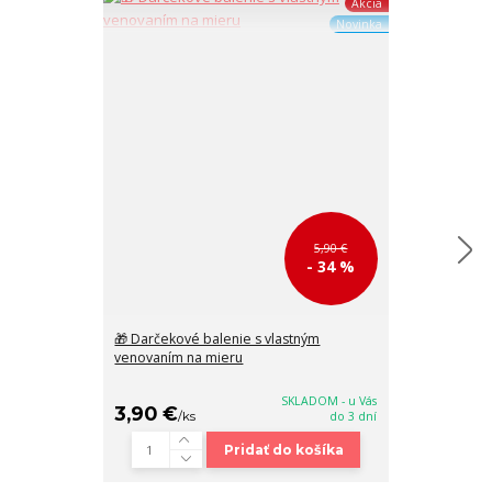
Akcia
Novinka
5,90 €
- 34 %
🎁 Darčekové balenie s vlastným
🎒 Biely bato
venovaním na mieru
malou kapsičk
32x25x11 cm
SKLADOM - u Vás
3,90 €
38,90 €
/
ks
do 3 dní
/
k
Pridať do košíka