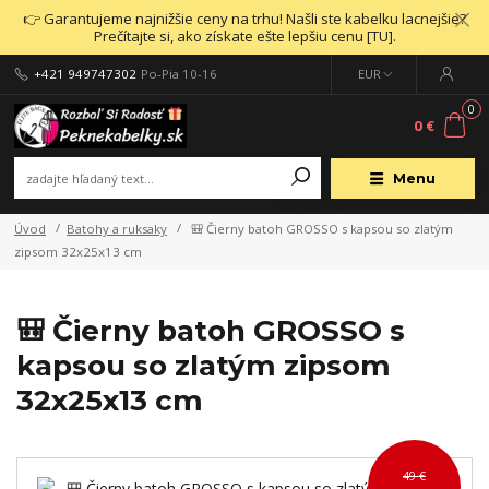
👉 Garantujeme najnižšie ceny na trhu! Našli ste kabelku lacnejšie?
Prečítajte si, ako získate ešte lepšiu cenu [TU].
+421 949747302
Po-Pia 10-16
EUR
0
0 €
Menu
Úvod
Batohy a ruksaky
🎒 Čierny batoh GROSSO s kapsou so zlatým
zipsom 32x25x13 cm
🎒 Čierny batoh GROSSO s
kapsou so zlatým zipsom
32x25x13 cm
49 €