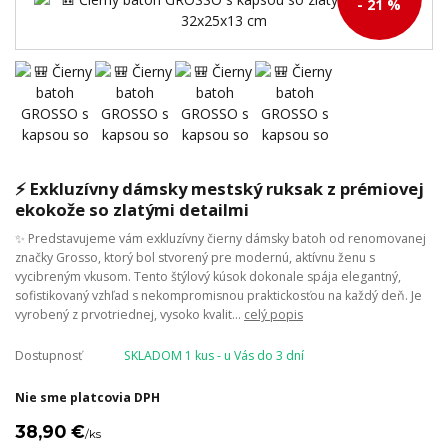
- 21 %
⚡ Exkluzívny dámsky mestský ruksak z prémiovej
ekokože so zlatými detailmi
✨ Predstavujeme vám exkluzívny čierny dámsky batoh od renomovanej
značky Grosso, ktorý bol stvorený pre modernú, aktívnu ženu s
vycibreným vkusom. Tento štýlový kúsok dokonale spája elegantný,
sofistikovaný vzhľad s nekompromisnou praktickosťou na každý deň. Je
vyrobený z prvotriednej, vysoko kvalit...
celý popis
Dostupnosť
SKLADOM 1 kus - u Vás do 3 dní
Nie sme platcovia DPH
38,90 €
/
ks