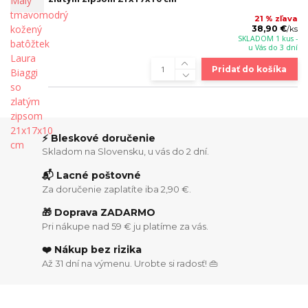
21 % zľava
38,90 €
/
ks
SKLADOM 1 kus -
u Vás do 3 dní
Pridať do košíka
⚡ Bleskové doručenie
Skladom na Slovensku, u vás do 2 dní.
📬 Lacné poštovné
Za doručenie zaplatíte iba 2,90 €.
🎁 Doprava ZADARMO
Pri nákupe nad 59 € ju platíme za vás.
❤️ Nákup bez rizika
Až 31 dní na výmenu. Urobte si radosť! 👜