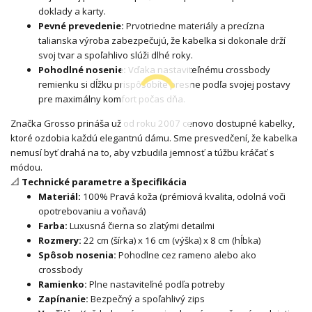
doklady a karty.
Pevné prevedenie:
Prvotriedne materiály a precízna
talianska výroba zabezpečujú, že kabelka si dokonale drží
svoj tvar a spoľahlivo slúži dlhé roky.
Pohodlné nosenie:
Vďaka nastaviteľnému crossbody
remienku si dĺžku prispôsobíte presne podľa svojej postavy
pre maximálny komfort počas dňa.
Značka Grosso prináša už od roku 2007 cenovo dostupné kabelky,
ktoré ozdobia každú elegantnú dámu. Sme presvedčení, že kabelka
nemusí byť drahá na to, aby vzbudila jemnosť a túžbu kráčať s
módou.
📐
Technické parametre a špecifikácia
Materiál:
100% Pravá koža (prémiová kvalita, odolná voči
opotrebovaniu a voňavá)
Farba:
Luxusná čierna so zlatými detailmi
Rozmery:
22 cm (šírka) x 16 cm (výška) x 8 cm (hĺbka)
Spôsob nosenia:
Pohodlne cez rameno alebo ako
crossbody
Ramienko:
Plne nastaviteľné podľa potreby
Zapínanie:
Bezpečný a spoľahlivý zips