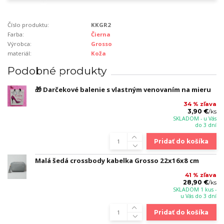
Číslo produktu:
KKGR2
Farba:
Čierna
Výrobca:
Grosso
materiál:
Koža
Podobné produkty
🎁 Darčekové balenie s vlastným venovaním na mieru
34 % zľava
3,90 €
/
ks
SKLADOM - u Vás
do 3 dní
Pridať do košíka
Malá šedá crossbody kabelka Grosso 22x16x8 cm
41 % zľava
28,90 €
/
ks
SKLADOM 1 kus -
u Vás do 3 dní
Pridať do košíka