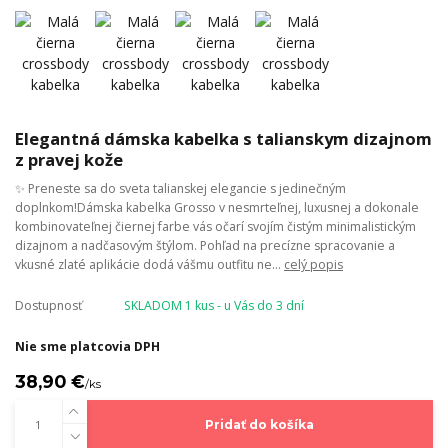
Elegantná dámska kabelka s talianskym dizajnom
z pravej kože
✨ Preneste sa do sveta talianskej elegancie s jedinečným
doplnkom!Dámska kabelka Grosso v nesmrteľnej, luxusnej a dokonale
kombinovateľnej čiernej farbe vás očarí svojím čistým minimalistickým
dizajnom a nadčasovým štýlom. Pohľad na precízne spracovanie a
vkusné zlaté aplikácie dodá vášmu outfitu ne...
celý popis
Dostupnosť
SKLADOM 1 kus - u Vás do 3 dní
Nie sme platcovia DPH
38,90 €
/
ks
Pridať do košíka