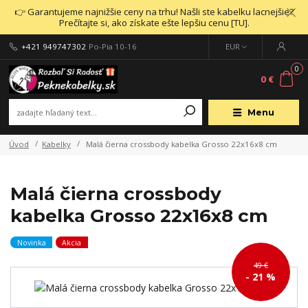
👉 Garantujeme najnižšie ceny na trhu! Našli ste kabelku lacnejšie?
Prečítajte si, ako získate ešte lepšiu cenu [TU].
+421 949747302
Po-Pia 10-16
EUR
0
0 €
Menu
Úvod
Kabelky
Malá čierna crossbody kabelka Grosso 22x16x8 cm
Malá čierna crossbody
kabelka Grosso 22x16x8 cm
Novinka
Akcia
49 €
- 21 %