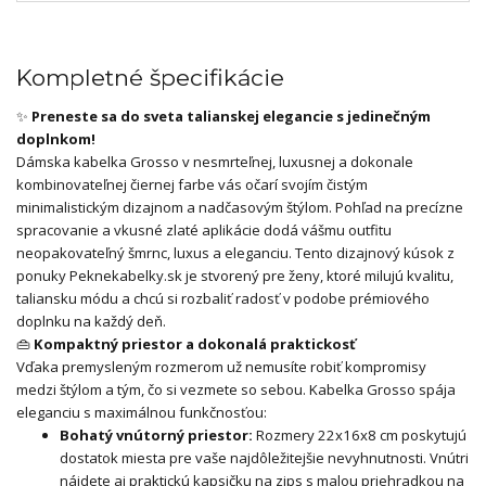
Kompletné špecifikácie
✨
Preneste sa do sveta talianskej elegancie s jedinečným
doplnkom!
Dámska kabelka Grosso v nesmrteľnej, luxusnej a dokonale
kombinovateľnej čiernej farbe vás očarí svojím čistým
minimalistickým dizajnom a nadčasovým štýlom. Pohľad na precízne
spracovanie a vkusné zlaté aplikácie dodá vášmu outfitu
neopakovateľný šmrnc, luxus a eleganciu. Tento dizajnový kúsok z
ponuky Peknekabelky.sk je stvorený pre ženy, ktoré milujú kvalitu,
taliansku módu a chcú si rozbaliť radosť v podobe prémiového
doplnku na každý deň.
👜
Kompaktný priestor a dokonalá praktickosť
Vďaka premysleným rozmerom už nemusíte robiť kompromisy
medzi štýlom a tým, čo si vezmete so sebou. Kabelka Grosso spája
eleganciu s maximálnou funkčnosťou:
Bohatý vnútorný priestor:
Rozmery 22x16x8 cm poskytujú
dostatok miesta pre vaše najdôležitejšie nevyhnutnosti. Vnútri
nájdete aj praktickú kapsičku na zips s malou priehradkou na