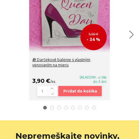
5,90 €
- 34 %
🎁 Darčekové balenie s vlastným
Malá šedá cro
venovaním na mieru
22x16x8 cm
SKLADOM - u Vás
3,90 €
28,90 €
/
ks
do 3 dní
/
k
Pridať do košíka
Nepremeškajte novinky,