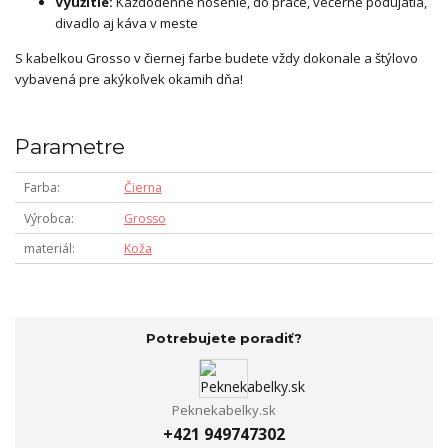
Využitie:
Každodenné nosenie, do práce, večerné podujatia,
divadlo aj káva v meste
S kabelkou Grosso v čiernej farbe budete vždy dokonale a štýlovo
vybavená pre akýkoľvek okamih dňa!
Parametre
Farba
Čierna
Výrobca
Grosso
materiál
Koža
Potrebujete poradiť?
Peknekabelky.sk
+421 949747302