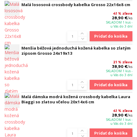
Malá lososová crossbody kabelka Grosso 22x16x8 cm
41 % zľava
28,90 €
/
ks
SKLADOM 1 kus -
u Vás do 3 dní
Pridať do košíka
Menšia béžová jednoduchá kožená kabelka so zlatým
zipsom Grosso 24x19x13
21 % zľava
38,90 €
/
ks
SKLADOM 1 kus -
u Vás do 3 dní
Pridať do košíka
Malá dámska modrá kožená crossbody kabelka Laura
Biaggi so zlatou včelou 20x14x6 cm
41 % zľava
28,90 €
/
ks
SKLADOM 1 kus -
u Vás do 3 dní
Pridať do košíka