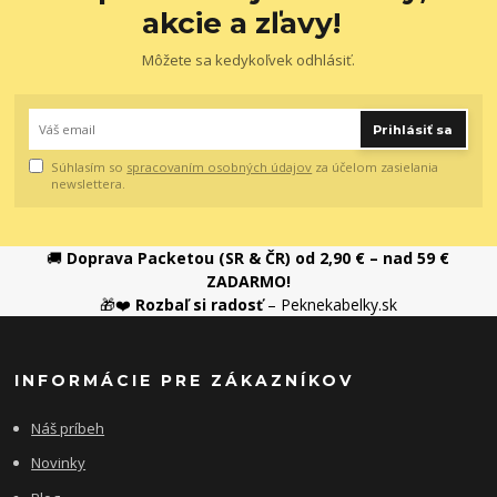
akcie a zľavy!
Môžete sa kedykoľvek odhlásiť.
Prihlásiť sa
Súhlasím so
spracovaním osobných údajov
za účelom zasielania
newslettera.
🚚
Doprava Packetou (SR & ČR) od 2,90 € – nad 59 €
ZADARMO!
🎁❤️
Rozbaľ si radosť
– Peknekabelky.sk
INFORMÁCIE PRE ZÁKAZNÍKOV
Náš príbeh
Novinky