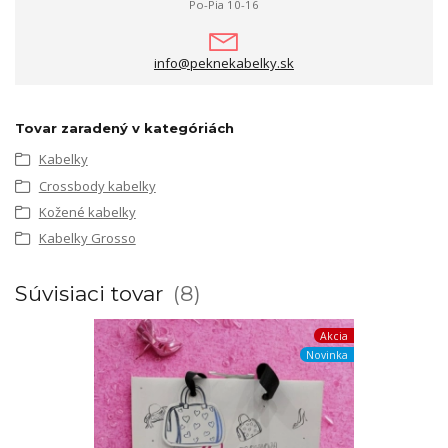
Po-Pia 10-16
info@peknekabelky.sk
Tovar zaradený v kategóriách
Kabelky
Crossbody kabelky
Kožené kabelky
Kabelky Grosso
Súvisiaci tovar
8
Akcia
Novinka