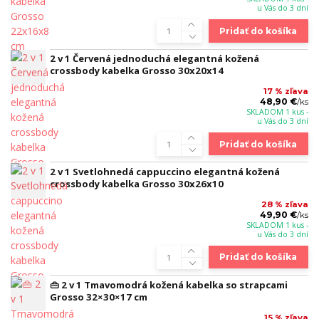
u Vás do 3 dní
Pridať do košíka
2 v 1 Červená jednoduchá elegantná kožená
crossbody kabelka Grosso 30x20x14
17 % zľava
48,90 €
/
ks
SKLADOM 1 kus -
u Vás do 3 dní
Pridať do košíka
2 v 1 Svetlohnedá cappuccino elegantná kožená
crossbody kabelka Grosso 30x26x10
28 % zľava
49,90 €
/
ks
SKLADOM 1 kus -
u Vás do 3 dní
Pridať do košíka
👜 2 v 1 Tmavomodrá kožená kabelka so strapcami
Grosso 32×30×17 cm
15 % zľava