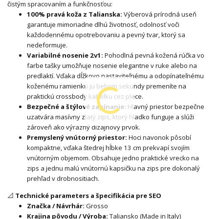
čistým spracovaním a funkčnosťou:
100% pravá koža z Talianska:
Výberová prírodná useň
garantuje mimoriadne dlhú životnosť, odolnosť voči
každodennému opotrebovaniu a pevný tvar, ktorý sa
nedeformuje.
Variabilné nosenie 2v1:
Pohodlná pevná kožená rúčka vo
farbe tašky umožňuje nosenie elegantne v ruke alebo na
predlaktí. Vďaka dĺžkovo nastaviteľnému a odopínateľnému
koženému ramienku ju behom sekundy premeníte na
praktickú crossbody kabelku cez plece.
Bezpečné a štýlové zapínanie:
Hlavný priestor bezpečne
uzatvára masívny zlatý zips, ktorý hladko funguje a slúži
zároveň ako výrazný dizajnový prvok.
Premyslený vnútorný priestor:
Hoci navonok pôsobí
kompaktne, vďaka štedrej hĺbke 13 cm prekvapí svojím
vnútorným objemom. Obsahuje jedno praktické vrecko na
zips a jednu malú vnútornú kapsičku na zips pre dokonalý
prehľad v drobnositiach.
📐
Technické parameters a špecifikácia pre SEO
Značka / Návrhár:
Grosso
Krajina pôvodu / Výroba:
Taliansko (Made in Italy)