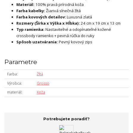
Materiál:
100% pravá prírodná koža
Farba kabelky:
Žiarivá slnečná žltá
Farba kovových detailov:
Luxusná zlatá
Rozmery (Šírka x Výška x Hĺbka):
24 cm x 19 cm x 13 cm
Typ ramienka:
Nastaviteľné a odopínateľné kožené
crossbody ramienko + pevná rúčka do ruky
Spôsob uzatvárania:
Pevný kovový zips
Parametre
Farba
Žltá
Výrobca
Grosso
materiál
Koža
Potrebujete poradiť?