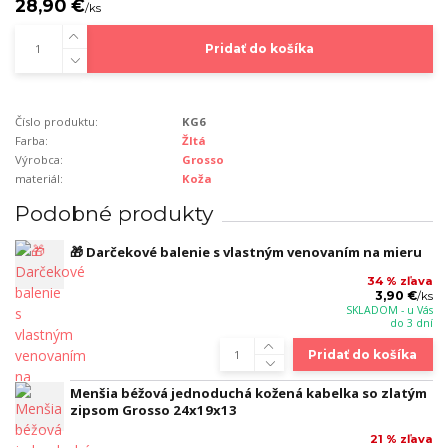
28,90 €
/
ks
Pridať do košíka
Číslo produktu:
KG6
Farba:
Žltá
Výrobca:
Grosso
materiál:
Koža
Podobné produkty
🎁 Darčekové balenie s vlastným venovaním na mieru
34 % zľava
3,90 €
/
ks
SKLADOM - u Vás
do 3 dní
Pridať do košíka
Menšia béžová jednoduchá kožená kabelka so zlatým
zipsom Grosso 24x19x13
21 % zľava