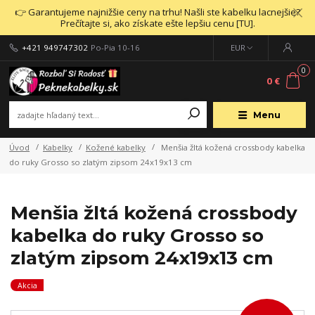
👉 Garantujeme najnižšie ceny na trhu! Našli ste kabelku lacnejšie?
Prečítajte si, ako získate ešte lepšiu cenu [TU].
+421 949747302
Po-Pia 10-16
EUR
0
0 €
Menu
Úvod
Kabelky
Kožené kabelky
Menšia žltá kožená crossbody kabelka
do ruky Grosso so zlatým zipsom 24x19x13 cm
Menšia žltá kožená crossbody
kabelka do ruky Grosso so
zlatým zipsom 24x19x13 cm
Akcia