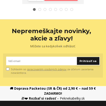
Nepremeškajte novinky,
akcie a zľavy!
Môžete sa kedykoľvek odhlásiť.
Prihlásiť sa
Súhlasím so
spracovaním osobných údajov
za účelom zasielania
newslettera.
🚚
Doprava Packetou (SR & ČR) od 2,90 € – nad 59 €
ZADARMO!
🎁❤️
Rozbaľ si radosť
– Peknekabelky.sk