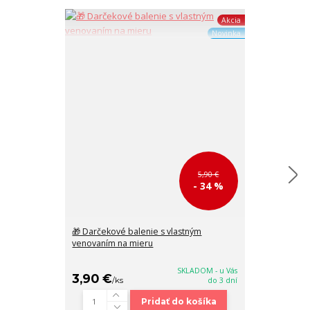
Akcia
Novinka
5,90 €
- 34 %
🎁 Darčekové balenie s vlastným
Menšia béžov
venovaním na mieru
kabelka so zl
24x19x13
SKLADOM - u Vás
3,90 €
38,90 €
/
ks
do 3 dní
/
k
Pridať do košíka