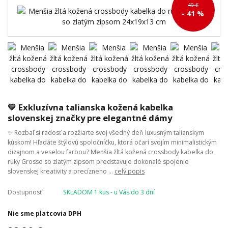
49 €
- 41 %
💛 Exkluzívna talianska kožená kabelka
slovenskej značky pre elegantné dámy
✨ Rozbaľ si radosť a rozžiarte svoj všedný deň luxusným talianskym
kúskom! Hľadáte štýlovú spoločníčku, ktorá očarí svojím minimalistickým
dizajnom a veselou farbou? Menšia žltá kožená crossbody kabelka do
ruky Grosso so zlatým zipsom predstavuje dokonalé spojenie
slovenskej kreativity a precízneho ...
celý popis
Dostupnosť
SKLADOM 1 kus - u Vás do 3 dní
Nie sme platcovia DPH