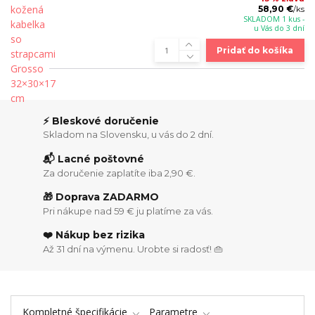
58,90 €
/
ks
SKLADOM 1 kus -
u Vás do 3 dní
Pridať do košíka
⚡ Bleskové doručenie
Skladom na Slovensku, u vás do 2 dní.
📬 Lacné poštovné
Za doručenie zaplatíte iba 2,90 €.
🎁 Doprava ZADARMO
Pri nákupe nad 59 € ju platíme za vás.
❤️ Nákup bez rizika
Až 31 dní na výmenu. Urobte si radosť! 👜
Kompletné špecifikácie
Parametre