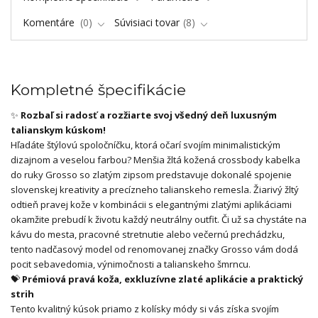
Komentáre
0
Súvisiaci tovar
8
Kompletné špecifikácie
✨
Rozbaľ si radosť a rozžiarte svoj všedný deň luxusným
talianskym kúskom!
Hľadáte štýlovú spoločníčku, ktorá očarí svojím minimalistickým
dizajnom a veselou farbou? Menšia žltá kožená crossbody kabelka
do ruky Grosso so zlatým zipsom predstavuje dokonalé spojenie
slovenskej kreativity a precízneho talianskeho remesla. Žiarivý žltý
odtieň pravej kože v kombinácii s elegantnými zlatými aplikáciami
okamžite prebudí k životu každý neutrálny outfit. Či už sa chystáte na
kávu do mesta, pracovné stretnutie alebo večernú prechádzku,
tento nadčasový model od renomovanej značky Grosso vám dodá
pocit sebavedomia, výnimočnosti a talianskeho šmrncu.
💝
Prémiová pravá koža, exkluzívne zlaté aplikácie a praktický
strih
Tento kvalitný kúsok priamo z kolísky módy si vás získa svojím