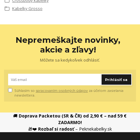
Crossbody kabelky
Kabelky Grosso
Nepremeškajte novinky,
akcie a zľavy!
Môžete sa kedykoľvek odhlásiť.
Prihlásiť sa
Súhlasím so
spracovaním osobných údajov
za účelom zasielania
newslettera.
🚚
Doprava Packetou (SR & ČR) od 2,90 € – nad 59 €
ZADARMO!
🎁❤️
Rozbaľ si radosť
– Peknekabelky.sk