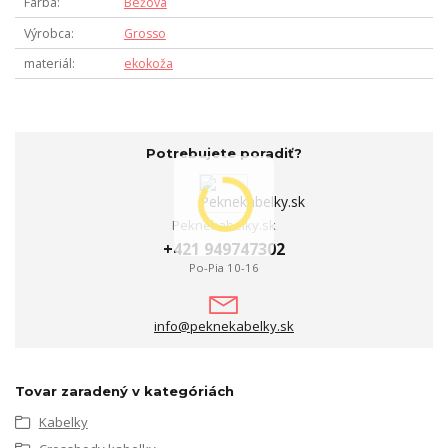
Farba
Béžová
Výrobca
Grosso
materiál
ekokoža
Potrebujete poradiť?
Peknekabelky.sk
+421 949747302
Po-Pia 10-16
info@peknekabelky.sk
Tovar zaradený v kategóriách
Kabelky