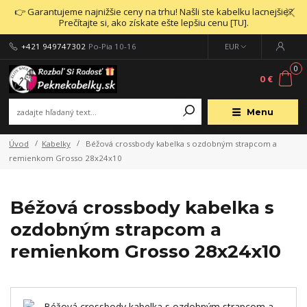
👉 Garantujeme najnižšie ceny na trhu! Našli ste kabelku lacnejšie?
Prečítajte si, ako získate ešte lepšiu cenu [TU].
+421 949747302
Po-Pia 10-16
EUR
0
0 €
Menu
Úvod
Kabelky
Béžová crossbody kabelka s ozdobným strapcom a
remienkom Grosso 28x24x10
Béžová crossbody kabelka s
ozdobným strapcom a
remienkom Grosso 28x24x10