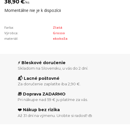
38,90 €
/
ks
Momentálne nie je k dispozícii
Farba:
Zlatá
Výrobca:
Grosso
materiál:
ekokoža
⚡ Bleskové doručenie
Skladom na Slovensku, u vás do 2 dní.
📬 Lacné poštovné
Za doručenie zaplatíte iba 2,90 €.
🎁 Doprava ZADARMO
Pri nákupe nad 59 € ju platíme za vás.
❤️ Nákup bez rizika
Až 31 dní na výmenu. Urobte si radosť! 👜