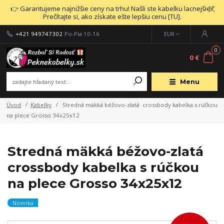
👉 Garantujeme najnižšie ceny na trhu! Našli ste kabelku lacnejšie?
Prečítajte si, ako získate ešte lepšiu cenu [TU].
+421 949747302
Po-Pia 10-16
EUR
0
0 €
Menu
Úvod
Kabelky
Stredná mäkká béžovo-zlatá crossbody kabelka s rúčkou
na plece Grosso 34x25x12
Stredná mäkká béžovo-zlatá
crossbody kabelka s rúčkou
na plece Grosso 34x25x12
Novinka