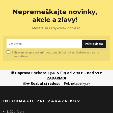
Nepremeškajte novinky,
akcie a zľavy!
Môžete sa kedykoľvek odhlásiť.
Prihlásiť sa
Súhlasím so
spracovaním osobných údajov
za účelom zasielania
newslettera.
🚚
Doprava Packetou (SR & ČR) od 2,90 € – nad 59 €
ZADARMO!
🎁❤️
Rozbaľ si radosť
– Peknekabelky.sk
INFORMÁCIE PRE ZÁKAZNÍKOV
Náš príbeh