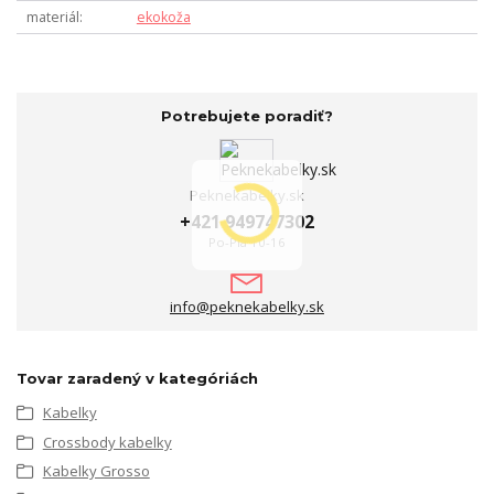
materiál
ekokoža
Potrebujete poradiť?
Peknekabelky.sk
+421 949747302
Po-Pia 10-16
info@peknekabelky.sk
Tovar zaradený v kategóriách
Kabelky
Crossbody kabelky
Kabelky Grosso