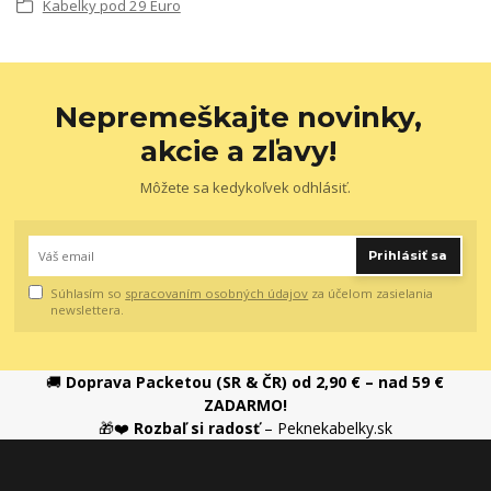
Kabelky pod 29 Euro
Nepremeškajte novinky,
akcie a zľavy!
Môžete sa kedykoľvek odhlásiť.
Prihlásiť sa
Súhlasím so
spracovaním osobných údajov
za účelom zasielania
newslettera.
🚚
Doprava Packetou (SR & ČR) od 2,90 € – nad 59 €
ZADARMO!
🎁❤️
Rozbaľ si radosť
– Peknekabelky.sk