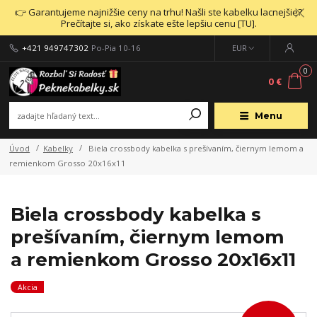
👉 Garantujeme najnižšie ceny na trhu! Našli ste kabelku lacnejšie?
Prečítajte si, ako získate ešte lepšiu cenu [TU].
+421 949747302
Po-Pia 10-16
EUR
0
0 €
Menu
Úvod
Kabelky
Biela crossbody kabelka s prešívaním, čiernym lemom a
remienkom Grosso 20x16x11
Biela crossbody kabelka s
prešívaním, čiernym lemom
a remienkom Grosso 20x16x11
Akcia