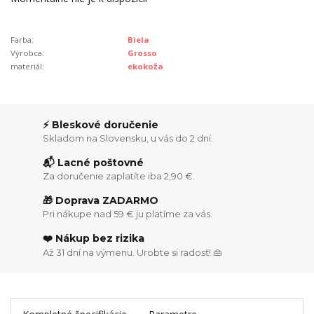
Farba:
Biela
Výrobca:
Grosso
materiál:
ekokoža
⚡ Bleskové doručenie
Skladom na Slovensku, u vás do 2 dní.
📬 Lacné poštovné
Za doručenie zaplatíte iba 2,90 €.
🎁 Doprava ZADARMO
Pri nákupe nad 59 € ju platíme za vás.
❤️ Nákup bez rizika
Až 31 dní na výmenu. Urobte si radosť! 👜