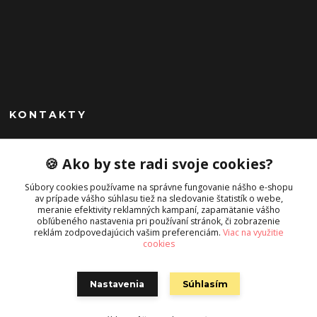
KONTAKTY
Peknekabelky.sk
🍪 Ako by ste radi svoje cookies?
+421 949747302
Súbory cookies používame na správne fungovanie nášho e-shopu
Po-Pia 10-16
av prípade vášho súhlasu tiež na sledovanie štatistík o webe,
meranie efektivity reklamných kampaní, zapamätanie vášho
info@peknekabelky.sk
obľúbeného nastavenia pri používaní stránok, či zobrazenie
reklám zodpovedajúcich vašim preferenciám.
Viac na využitie
cookies
Nastavenia
Súhlasím