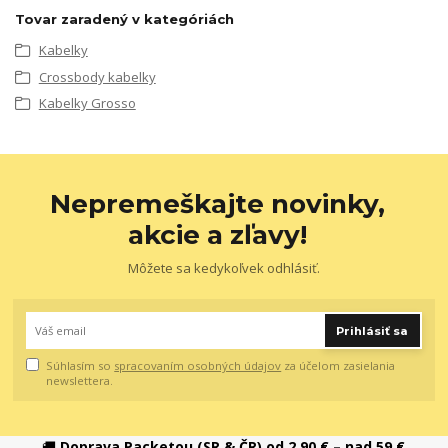
Tovar zaradený v kategóriách
Kabelky
Crossbody kabelky
Kabelky Grosso
Nepremeškajte novinky,
akcie a zľavy!
Môžete sa kedykoľvek odhlásiť.
Prihlásiť sa
Súhlasím so
spracovaním osobných údajov
za účelom zasielania
newslettera.
🚚
Doprava Packetou (SR & ČR) od 2,90 € – nad 59 €