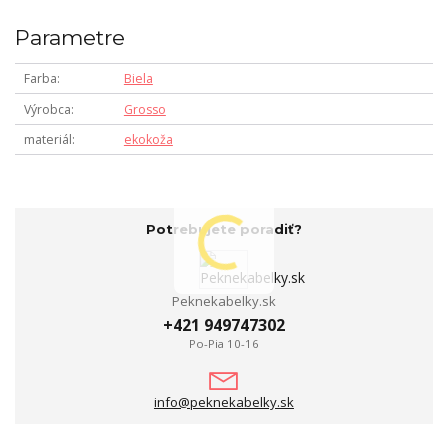
Parametre
Farba
Biela
Výrobca
Grosso
materiál
ekokoža
Potrebujete poradiť?
Peknekabelky.sk
+421 949747302
Po-Pia 10-16
info@peknekabelky.sk