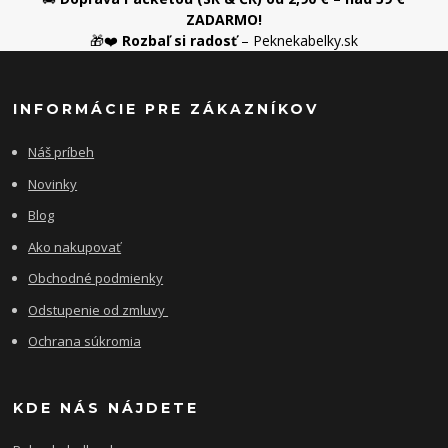
ZADARMO!
🎁❤️
Rozbaľ si radosť
– Peknekabelky.sk
INFORMÁCIE PRE ZÁKAZNÍKOV
Náš príbeh
Novinky
Blog
Ako nakupovať
Obchodné podmienky
Odstupenie od zmluvy
Ochrana súkromia
KDE NÁS NÁJDETE