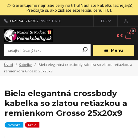
👉 Garantujeme najnižšie ceny na trhu! Našli ste kabelku lacnejšie?
Prečítajte si, ako získate ešte lepšiu cenu [TU].
+421 949747302
Po-Pia 10-16
EUR
0
0 €
Menu
Úvod
Kabelky
Biela elegantná crossbody kabelka so zlatou retiazkou a
remienkom Grosso 25x20x9
Biela elegantná crossbody
kabelka so zlatou retiazkou a
remienkom Grosso 25x20x9
Novinka
Akcia