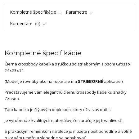
Kompletné špecifikácie
Parametre
Komentáre
0
Kompletné špecifikácie
Čierna crossbody kabelka s rúčkou so strieborným zipsom Grosso
24x23x12
(Model je rovnaký ako na fotke ale ma
STRIEBORNÉ
aplikacie.)
Predstavujeme vám elegantnú čiernu crossbody kabelku značky
Grosoo.
Táto kabelka je štýlovým doplnkom, ktorý oživí váš outfit.
Je vyrobená z kvalitných materiálov, čo zaručuje jej trvanlivosť.
S praktickým remienkom na plece ju môžete nosiť pohodlne a voľné
ruky vám umožnia slobodne sa pohybovať.