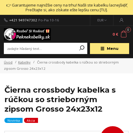
👉 Garantujeme najnižšie ceny na trhu! Našli ste kabelku lacnejšie?
Prečítajte si, ako získate ešte lepšiu cenu [TU].
+421 949747302
Po-Pia 10-16
EUR
0
0 €
Menu
Úvod
Kabelky
Čierna crossbody kabelka s rúčkou so strieborným
zipsom Grosso 24x23x12
Čierna crossbody kabelka s
rúčkou so strieborným
zipsom Grosso 24x23x12
Novinka
Akcia