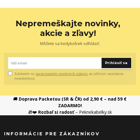
Nepremeškajte novinky,
akcie a zľavy!
Môžete sa kedykoľvek odhlásiť.
Prihlásiť sa
Súhlasím so
spracovaním osobných údajov
za účelom zasielania
newslettera.
🚚
Doprava Packetou (SR & ČR) od 2,90 € – nad 59 €
ZADARMO!
🎁❤️
Rozbaľ si radosť
– Peknekabelky.sk
INFORMÁCIE PRE ZÁKAZNÍKOV