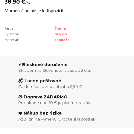
38,90 €
/
ks
Momentálne nie je k dispozícii
Farba:
Čierna
Výrobca:
Grosso
materiál:
ekokoža
⚡ Bleskové doručenie
Skladom na Slovensku, u vás do 2 dní.
📬 Lacné poštovné
Za doručenie zaplatíte iba 2,90 €.
🎁 Doprava ZADARMO
Pri nákupe nad 59 € ju platíme za vás.
❤️ Nákup bez rizika
Až 31 dní na výmenu. Urobte si radosť! 👜