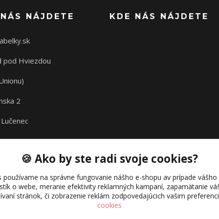
 NÁS NÁJDETE
KDE NÁS NÁJDETE
abelky.sk
 pod Hviezdou
Unionu)
nska 2
 Lučenec
🍪 Ako by ste radi svoje cookies?
s používame na správne fungovanie nášho e-shopu av prípade vášho s
istík o webe, meranie efektivity reklamných kampaní, zapamätanie 
žívaní stránok, či zobrazenie reklám zodpovedajúcich vašim preferen
cookies