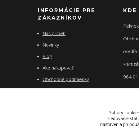
INFORMÁCIE PRE
KDE
ZÁKAZNÍKOV
Peknek
Náš príbeh
Obchod
Novinky
(Vedľa 
Blog
Partizá
Ako nakupovať
984 01
Obchodné podmienky
Odstupenie od zmluvy
Ochrana súkromia
Súbory cookie
sledovanie štat
nastavenia pri pou