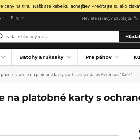
 ceny na trhu! Našli ste kabelku lacnejšie? Prečítajte si, ako získa
akt
Blog
Neviete si rady? Zavolajte.
Hľada
Batohy a ruksaky
Pre pánov
Ku
 púzdro z ocele na platobné karty s ochranou údajov Peterson 10x6x1
e na platobné karty s ochra