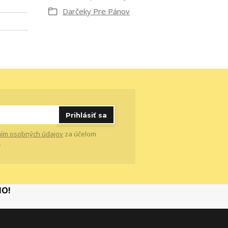
Darčeky Pre Pánov
Prihlásiť sa
ím osobných údajov
za účelom
.
MO!