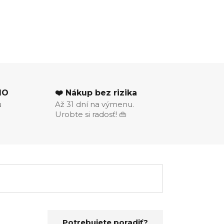
MO
❤️ Nákup bez rizika
u
Až 31 dní na výmenu.
Urobte si radosť! 👜
Potrebujete poradiť?