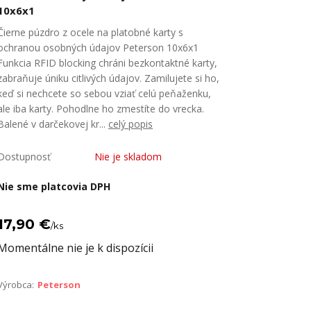
10x6x1
Čierne púzdro z ocele na platobné karty s
ochranou osobných údajov Peterson 10x6x1
Funkcia RFID blocking chráni bezkontaktné karty,
zabraňuje úniku citlivých údajov. Zamilujete si ho,
keď si nechcete so sebou vziať celú peňaženku,
ale iba karty. Pohodlne ho zmestíte do vrecka.
Balené v darčekovej kr...
celý popis
Dostupnosť
Nie je skladom
Nie sme platcovia DPH
17,90 €
/
ks
Momentálne nie je k dispozícii
Výrobca:
Peterson