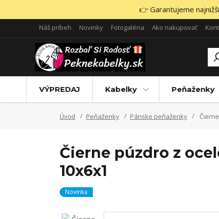
👉 Garantujeme najnižšie
Náš príbeh
Novinky
Fotogaléria
Ako nakupovať
Kont
VÝPREDAJ
Kabelky
Peňaženky
Úvod
Peňaženky
Pánske peňaženky
Čierne
Čierne púzdro z ocel
10x6x1
Novinka