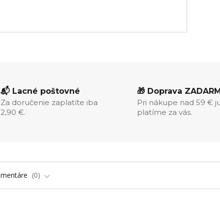
📬 Lacné poštovné
🎁 Doprava ZADAR
Za doručenie zaplatíte iba
Pri nákupe nad 59 € j
2,90 €.
platíme za vás.
omentáre
0