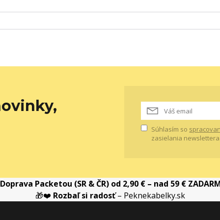
ovinky,
Súhlasím so
spracovan
zasielania newslettera
Doprava Packetou (SR & ČR) od 2,90 € – nad 59 € ZADAR
🎁❤️
Rozbaľ si radosť
– Peknekabelky.sk