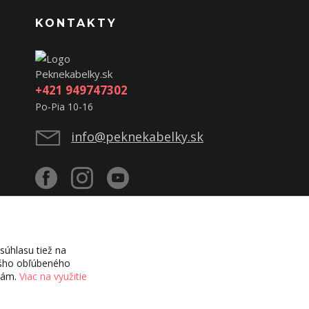
KONTAKTY
Peknekabelky.sk
+421 949747302
Po-Pia 10-16
info@peknekabelky.sk
úhlasu tiež na
vášho obľúbeného
ciám.
Viac na využitie