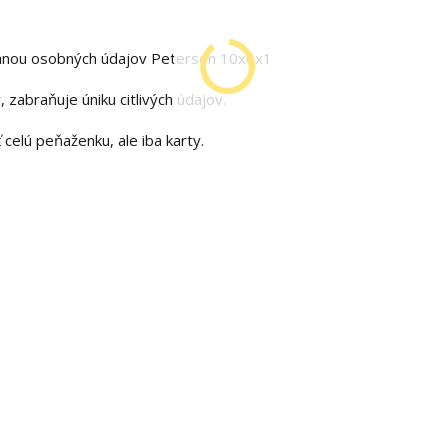
hranou osobných údajov Peterson 10x6x1
 zabraňuje úniku citlivých údajov.
 celú peňaženku, ale iba karty.