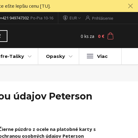
te ešte lepšiu cenu [TU].
+421 949747302
Po-Pia 10-16
EUR
Prihlásenie
0
ks
za
0 €
ť
fre-Tašky
Opasky
Viac
nou údajov Peterson
Čierne púzdro z ocele na platobné karty s
ochranou osobných údajov Peterson