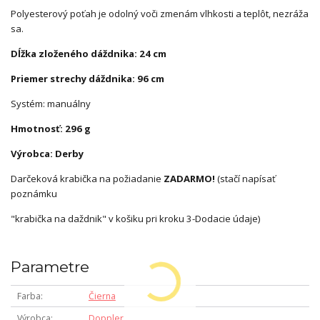
Polyesterový poťah je odolný voči zmenám vlhkosti a teplôt, nezráža
sa.
Dĺžka zloženého dáždnika: 24 cm
Priemer strechy dáždnika: 96 cm
Systém: manuálny
Hmotnosť: 296 g
Výrobca: Derby
Darčeková krabička na požiadanie
ZADARMO!
(stačí napísať
poznámku
"krabička na daždnik" v košiku pri kroku 3-Dodacie údaje)
Parametre
Farba
Čierna
Výrobca
Doppler