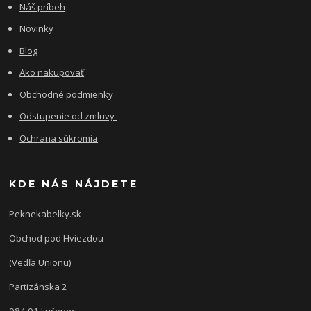
Náš príbeh
Novinky
Blog
Ako nakupovať
Obchodné podmienky
Odstupenie od zmluvy
Ochrana súkromia
KDE NÁS NÁJDETE
Peknekabelky.sk
Obchod pod Hviezdou
(Vedľa Unionu)
Partizánska 2
984 01 Lučenec