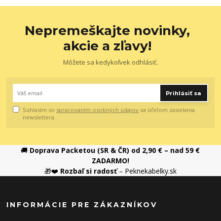
Nepremeškajte novinky,
akcie a zľavy!
Môžete sa kedykoľvek odhlásiť.
Prihlásiť sa
Súhlasím so
spracovaním osobných údajov
za účelom zasielania
newslettera.
🚚
Doprava Packetou (SR & ČR) od 2,90 € – nad 59 €
ZADARMO!
🎁❤️
Rozbaľ si radosť
– Peknekabelky.sk
INFORMÁCIE PRE ZÁKAZNÍKOV