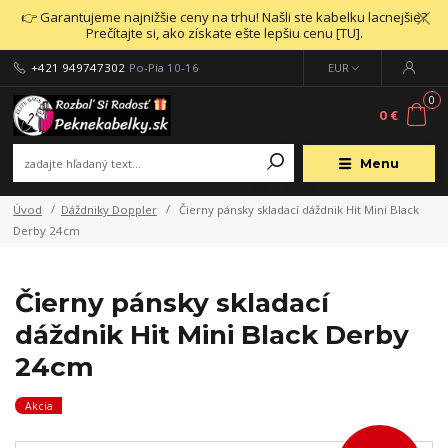
👉 Garantujeme najnižšie ceny na trhu! Našli ste kabelku lacnejšie?
Prečítajte si, ako získate ešte lepšiu cenu [TU].
+421 949747302
Po-Pia 10-16
EUR
0
0 €
Menu
Úvod
Dáždniky Doppler
Čierny pánsky skladací dáždnik Hit Mini Black
Derby 24cm
Čierny pánsky skladací
dáždnik Hit Mini Black Derby
24cm
Akcia