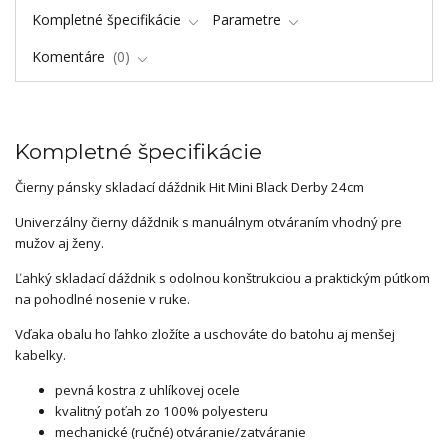
Kompletné špecifikácie
Parametre
Komentáre
0
Kompletné špecifikácie
Čierny pánsky skladací dáždnik Hit Mini Black Derby 24cm
Univerzálny čierny dáždnik s manuálnym otváraním vhodný pre
mužov aj ženy.
Ľahký skladací dáždnik s odolnou konštrukciou a praktickým pútkom
na pohodlné nosenie v ruke.
Vďaka obalu ho ľahko zložíte a uschováte do batohu aj menšej
kabelky.
pevná kostra z uhlíkovej ocele
kvalitný poťah zo 100% polyesteru
mechanické (ručné) otváranie/zatváranie