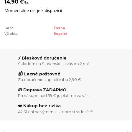
14,90 €
/
ks
Momentálne nie je k dispozícii
Farba:
Čierna
Výrobca:
Doppler
⚡ Bleskové doručenie
Skladom na Slovensku, u vás do 2 dní.
📬 Lacné poštovné
Za doručenie zaplatíte iba 2,90 €.
🎁 Doprava ZADARMO
Pri nákupe nad 59 € ju platíme za vás.
❤️ Nákup bez rizika
Až 31 dní na výmenu. Urobte si radosť! 👜