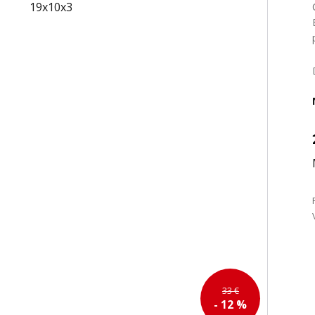
33 €
- 12 %