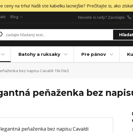
 ceny na trhu! Našli ste kabelku lacnejšie? Prečítajte si, ako získa
akt
Blog
Neviete si rady? Zavolajte.
Hľada
Batohy a ruksaky
Pre pánov
Ku
eňaženka bez napisu Cavaldi 19x10x3
antná peňaženka bez napisu