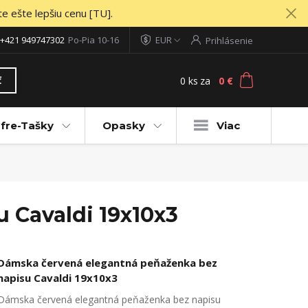
te ešte lepšiu cenu [TU].
+421 949747302
Po-Pia 10-16
EUR
Prihlásenie
0
ks
za
0 €
ť
fre-Tašky
Opasky
Viac
 Cavaldi 19x10x3
Dámska červená elegantná peňaženka bez
napisu Cavaldi 19x10x3
Dámska červená elegantná peňaženka bez napisu