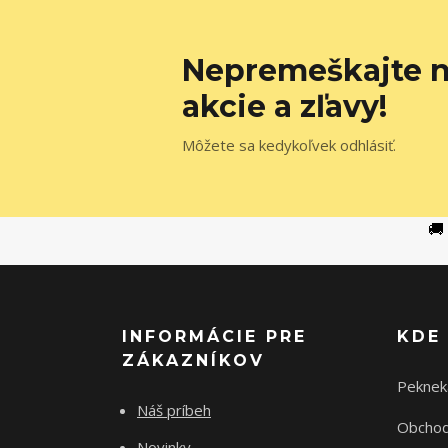
Nepremeškajte n
akcie a zľavy!
Môžete sa kedykoľvek odhlásiť.
🚚
INFORMÁCIE PRE
KDE
ZÁKAZNÍKOV
Peknek
Náš príbeh
Obchod
Novinky