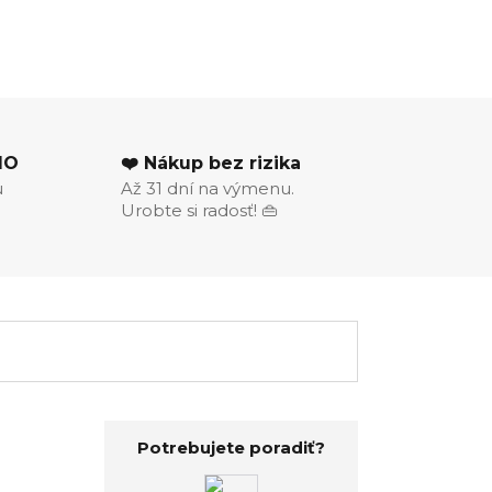
MO
❤️ Nákup bez rizika
u
Až 31 dní na výmenu.
Urobte si radosť! 👜
Potrebujete poradiť?