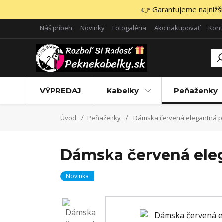
👉 Garantujeme najnižšie
Náš príbeh
Novinky
Fotogaléria
Ako nakupovať
Kont
VÝPREDAJ
Kabelky
Peňaženky
Úvod
Peňaženky
Dámska červená elegantná p
Dámska červená eleg
Novinka