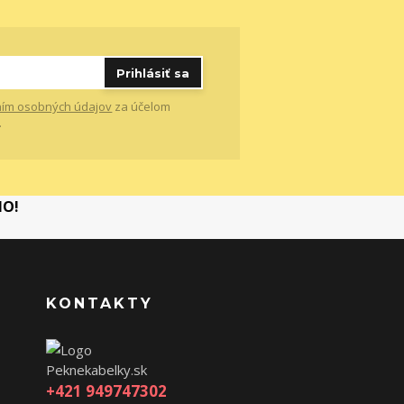
Prihlásiť sa
ím osobných údajov
za účelom
.
MO!
KONTAKTY
Peknekabelky.sk
+421 949747302