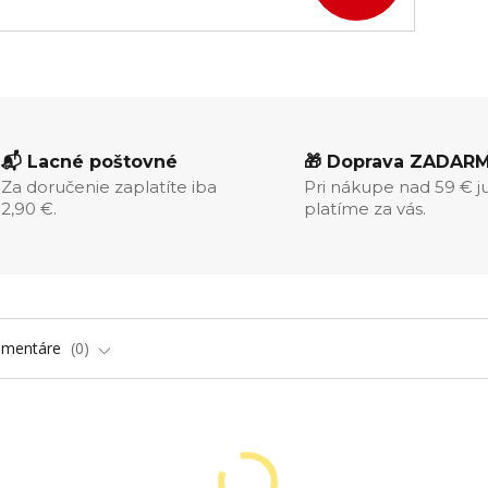
📬 Lacné poštovné
🎁 Doprava ZADAR
Za doručenie zaplatíte iba
Pri nákupe nad 59 € j
2,90 €.
platíme za vás.
omentáre
0