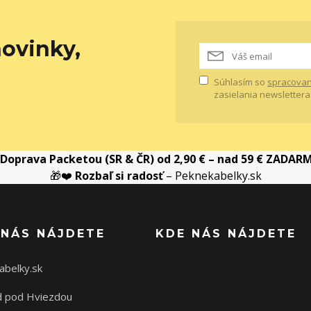
ovinky,
Súhlasím so
spracovan
zasielania newslettera
Doprava Packetou (SR & ČR) od 2,90 € – nad 59 € ZADAR
🎁❤️
Rozbaľ si radosť
– Peknekabelky.sk
 NÁS NÁJDETE
KDE NÁS NÁJDETE
abelky.sk
 pod Hviezdou