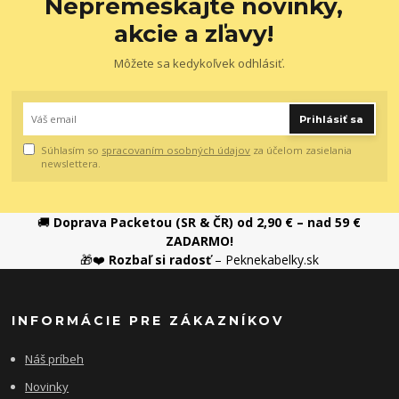
Nepremeškajte novinky,
akcie a zľavy!
Môžete sa kedykoľvek odhlásiť.
Prihlásiť sa
Súhlasím so
spracovaním osobných údajov
za účelom zasielania
newslettera.
🚚
Doprava Packetou (SR & ČR) od 2,90 € – nad 59 €
ZADARMO!
🎁❤️
Rozbaľ si radosť
– Peknekabelky.sk
INFORMÁCIE PRE ZÁKAZNÍKOV
Náš príbeh
Novinky