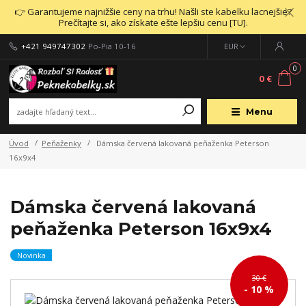
👉 Garantujeme najnižšie ceny na trhu! Našli ste kabelku lacnejšie?
Prečítajte si, ako získate ešte lepšiu cenu [TU].
+421 949747302
Po-Pia 10-16
EUR
0
0 €
Menu
Úvod
Peňaženky
Dámska červená lakovaná peňaženka Peterson
16x9x4
Dámska červená lakovaná
peňaženka Peterson 16x9x4
Novinka
30 €
- 10 %