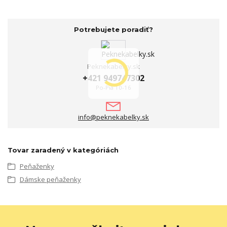
Potrebujete poradiť?
Peknekabelky.sk
+421 949747302
Po-Pia 10-16
info@peknekabelky.sk
Tovar zaradený v kategóriách
Peňaženky
Dámske peňaženky