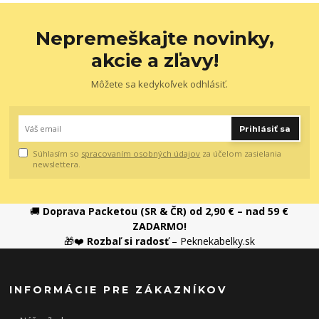
Nepremeškajte novinky,
akcie a zľavy!
Môžete sa kedykoľvek odhlásiť.
Prihlásiť sa
Súhlasím so
spracovaním osobných údajov
za účelom zasielania
newslettera.
🚚
Doprava Packetou (SR & ČR) od 2,90 € – nad 59 €
ZADARMO!
🎁❤️
Rozbaľ si radosť
– Peknekabelky.sk
INFORMÁCIE PRE ZÁKAZNÍKOV