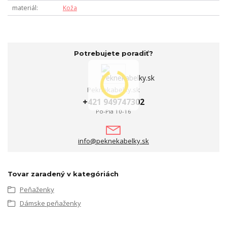
materiál
Koža
Potrebujete poradiť?
Peknekabelky.sk
+421 949747302
Po-Pia 10-16
info@peknekabelky.sk
Tovar zaradený v kategóriách
Peňaženky
Dámske peňaženky