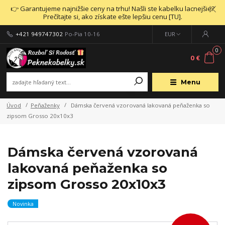
👉 Garantujeme najnižšie ceny na trhu! Našli ste kabelku lacnejšie?
Prečítajte si, ako získate ešte lepšiu cenu [TU].
+421 949747302
Po-Pia 10-16
EUR
0
0 €
Menu
Úvod
Peňaženky
Dámska červená vzorovaná lakovaná peňaženka so
zipsom Grosso 20x10x3
Dámska červená vzorovaná
lakovaná peňaženka so
zipsom Grosso 20x10x3
Novinka