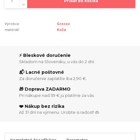
Pridať do košíka
Výrobca:
Grosso
materiál:
Koža
⚡ Bleskové doručenie
Skladom na Slovensku, u vás do 2 dní.
📬 Lacné poštovné
Za doručenie zaplatíte iba 2,90 €.
🎁 Doprava ZADARMO
Pri nákupe nad 59 € ju platíme za vás.
❤️ Nákup bez rizika
Až 31 dní na výmenu. Urobte si radosť! 👜