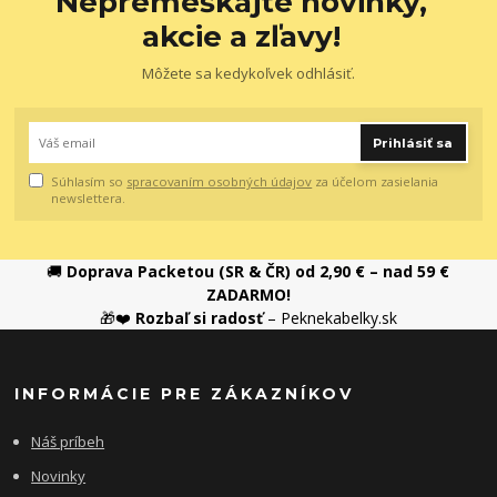
Nepremeškajte novinky,
akcie a zľavy!
Môžete sa kedykoľvek odhlásiť.
Prihlásiť sa
Súhlasím so
spracovaním osobných údajov
za účelom zasielania
newslettera.
🚚
Doprava Packetou (SR & ČR) od 2,90 € – nad 59 €
ZADARMO!
🎁❤️
Rozbaľ si radosť
– Peknekabelky.sk
INFORMÁCIE PRE ZÁKAZNÍKOV
Náš príbeh
Novinky