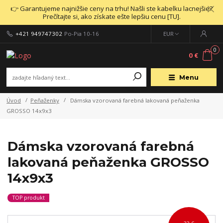
👉 Garantujeme najnižšie ceny na trhu! Našli ste kabelku lacnejšie?
Prečítajte si, ako získate ešte lepšiu cenu [TU].
+421 949747302
Po-Pia 10-16
EUR
0
0 €
Menu
Úvod
Peňaženky
Dámska vzorovaná farebná lakovaná peňaženka
GROSSO 14x9x3
Dámska vzorovaná farebná
lakovaná peňaženka GROSSO
14x9x3
TOP produkt