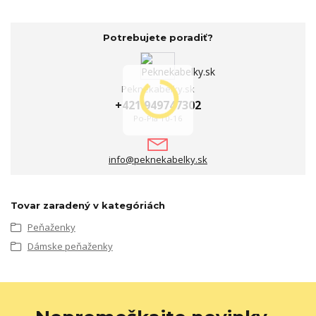
Potrebujete poradiť?
Peknekabelky.sk
+421 949747302
Po-Pia 10-16
info@peknekabelky.sk
Tovar zaradený v kategóriách
Peňaženky
Dámske peňaženky