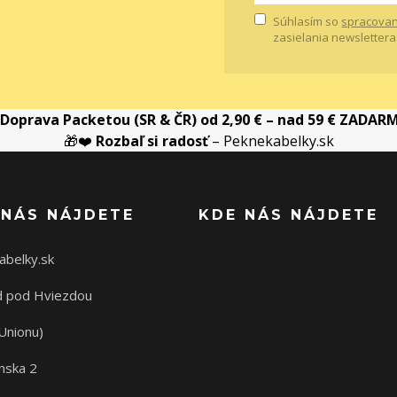
Súhlasím so
spracovan
zasielania newslettera
Doprava Packetou (SR & ČR) od 2,90 € – nad 59 € ZADAR
🎁❤️
Rozbaľ si radosť
– Peknekabelky.sk
 NÁS NÁJDETE
KDE NÁS NÁJDETE
abelky.sk
 pod Hviezdou
Unionu)
nska 2