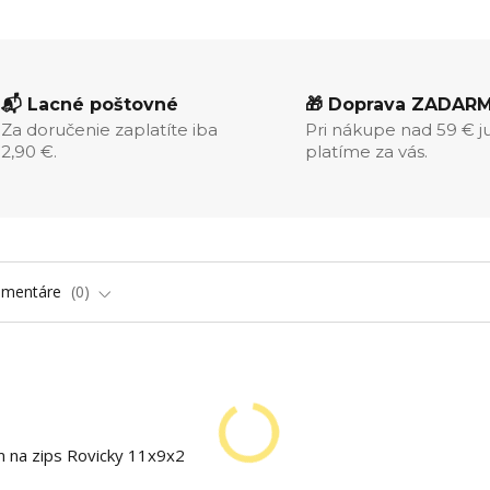
📬 Lacné poštovné
🎁 Doprava ZADAR
Za doručenie zaplatíte iba
Pri nákupe nad 59 € j
2,90 €.
platíme za vás.
omentáre
0
 na zips Rovicky 11x9x2