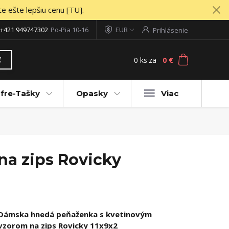
te ešte lepšiu cenu [TU].
+421 949747302
Po-Pia 10-16
EUR
Prihlásenie
0
ks
za
0 €
ť
fre-Tašky
Opasky
Viac
a zips Rovicky
Dámska hnedá peňaženka s kvetinovým
vzorom na zips Rovicky 11x9x2