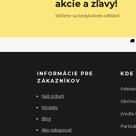
akcie a zľavy!
Môžete sa kedykoľvek odhlásiť.
🚚
INFORMÁCIE PRE
KDE
ZÁKAZNÍKOV
Peknek
Náš príbeh
Obchod
Novinky
(Vedľa 
Blog
Partizá
Ako nakupovať