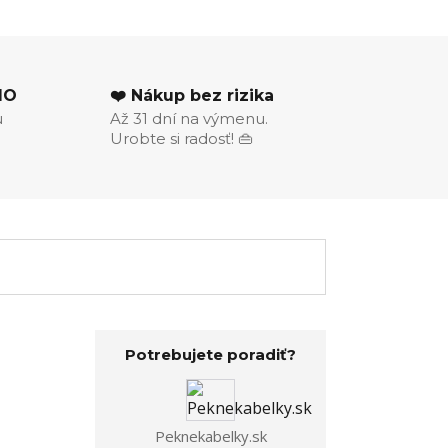
MO
❤️ Nákup bez rizika
u
Až 31 dní na výmenu.
Urobte si radosť! 👜
Potrebujete poradiť?
Peknekabelky.sk