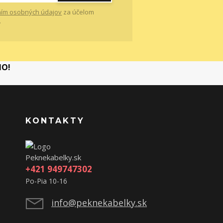
ím osobných údajov
za účelom
.
MO!
KONTAKTY
Peknekabelky.sk
+421 949747302
Po-Pia 10-16
info@peknekabelky.sk