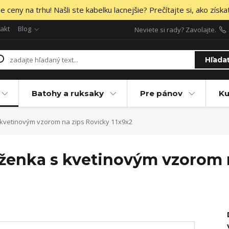
 ceny na trhu! Našli ste kabelku lacnejšie? Prečítajte si, ako získa
akt
Blog
Neviete si rady? Zavolajte.
Hľada
Batohy a ruksaky
Pre pánov
Ku
vetinovým vzorom na zips Rovicky 11x9x2
enka s kvetinovým vzorom n