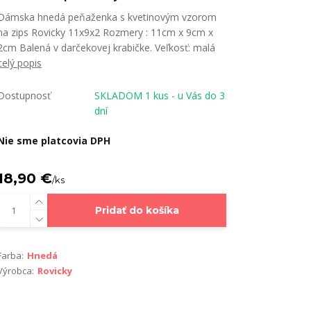
Dámska hnedá peňaženka s kvetinovým vzorom
na zips Rovicky 11x9x2 Rozmery : 11cm x 9cm x
2cm Balená v darčekovej krabičke. Veľkosť: malá
celý popis
Dostupnosť
SKLADOM 1 kus - u Vás do 3
dní
Nie sme platcovia DPH
18,90 €
/
ks
Pridať do košíka
Farba:
Hnedá
Výrobca:
Rovicky