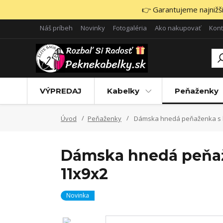
👉 Garantujeme najnižšie
Náš príbeh
Novinky
Fotogaléria
Ako nakupovať
Kont
VÝPREDAJ
Kabelky
Peňaženky
Úvod
Peňaženky
Dámska hnedá peňaženka s k
Dámska hnedá peňaž
11x9x2
Novinka