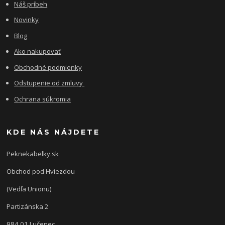
Náš príbeh
Novinky
Blog
Ako nakupovať
Obchodné podmienky
Odstupenie od zmluvy
Ochrana súkromia
KDE NÁS NÁJDETE
Peknekabelky.sk
Obchod pod Hviezdou
(Vedľa Unionu)
Partizánska 2
984 01 Lučenec