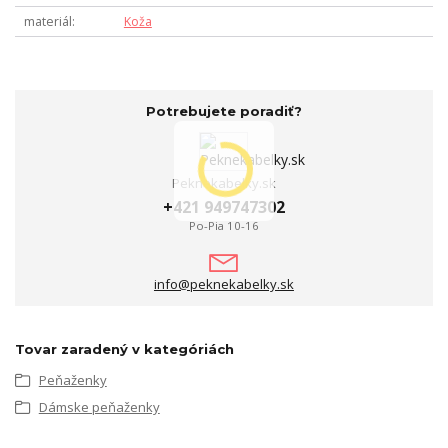
materiál
Koža
Potrebujete poradiť?
Peknekabelky.sk
+421 949747302
Po-Pia 10-16
info@peknekabelky.sk
Tovar zaradený v kategóriách
Peňaženky
Dámske peňaženky