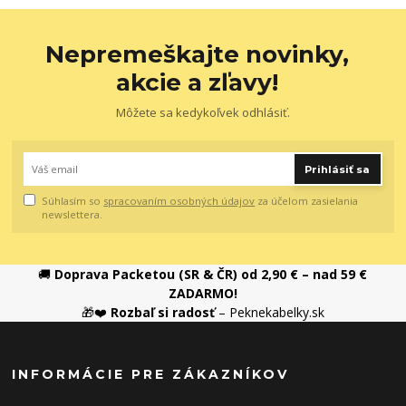
Nepremeškajte novinky,
akcie a zľavy!
Môžete sa kedykoľvek odhlásiť.
Prihlásiť sa
Súhlasím so
spracovaním osobných údajov
za účelom zasielania
newslettera.
🚚
Doprava Packetou (SR & ČR) od 2,90 € – nad 59 €
ZADARMO!
🎁❤️
Rozbaľ si radosť
– Peknekabelky.sk
INFORMÁCIE PRE ZÁKAZNÍKOV