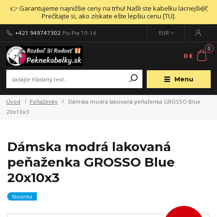
👉 Garantujeme najnižšie ceny na trhu! Našli ste kabelku lacnejšie?
Prečítajte si, ako získate ešte lepšiu cenu [TU].
+421 949747302
Po-Pia 10-16
EUR
0
0 €
Menu
Úvod
Peňaženky
Dámska modrá lakovaná peňaženka GROSSO Blue
20x10x3
Dámska modrá lakovaná
peňaženka GROSSO Blue
20x10x3
Novinka