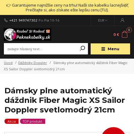
👉 Garantujeme najnižšie ceny na trhu! Našli ste kabelku lacnejšie?
Prečítajte si, ako získate ešte lepšiu cenu [TU].
+421 949747302
Po-Pia 10-16
EUR
0
0 €
Menu
Úvod
Dáždniky Doppler
Dámsky plne automatický dáždnik Fiber Magic
XS Sailor Doppler svetlomodrý 21cm
Dámsky plne automatický
dáždnik Fiber Magic XS Sailor
Doppler svetlomodrý 21cm
Akcia
TOP produkt