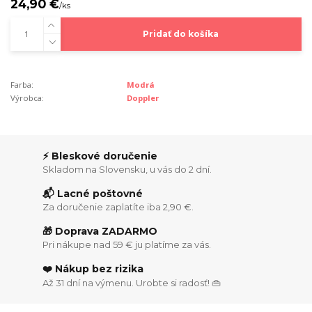
24,90 €
/
ks
Pridať do košíka
Farba:
Modrá
Výrobca:
Doppler
⚡ Bleskové doručenie
Skladom na Slovensku, u vás do 2 dní.
📬 Lacné poštovné
Za doručenie zaplatíte iba 2,90 €.
🎁 Doprava ZADARMO
Pri nákupe nad 59 € ju platíme za vás.
❤️ Nákup bez rizika
Až 31 dní na výmenu. Urobte si radosť! 👜