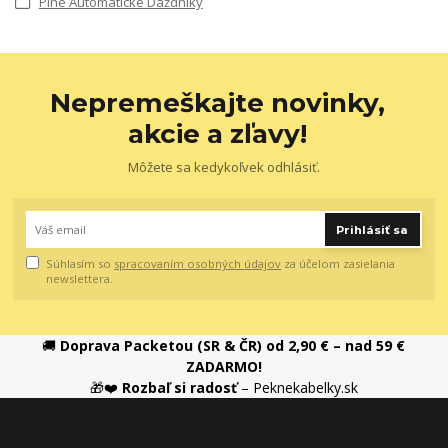
Plne Automatické Dáždniky
Nepremeškajte novinky,
akcie a zľavy!
Môžete sa kedykoľvek odhlásiť.
Prihlásiť sa
Súhlasím so
spracovaním osobných údajov
za účelom zasielania
newslettera.
🚚
Doprava Packetou (SR & ČR) od 2,90 € – nad 59 €
ZADARMO!
🎁❤️
Rozbaľ si radosť
– Peknekabelky.sk