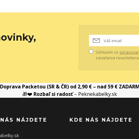
ovinky,
Súhlasím so
spracovan
zasielania newslettera
Doprava Packetou (SR & ČR) od 2,90 € – nad 59 € ZADAR
🎁❤️
Rozbaľ si radosť
– Peknekabelky.sk
 NÁS NÁJDETE
KDE NÁS NÁJDETE
abelky.sk