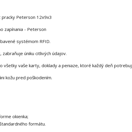
ez pracky Peterson 12x9x3
o zapínania - Peterson
. Vybavené systémom RFID.
 zabraňuje úniku citlivých údajov.
o všetky vaše karty, doklady a peniaze, ktoré každý deň potrebuj
áni kožu pred poškodením.
forme okienka;
 štandardného formátu.