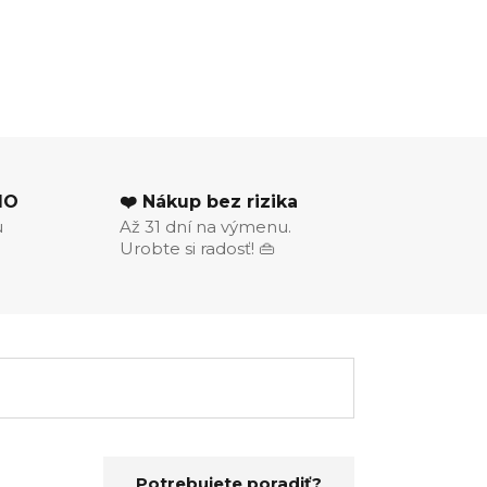
MO
❤️ Nákup bez rizika
u
Až 31 dní na výmenu.
Urobte si radosť! 👜
Potrebujete poradiť?