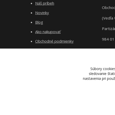
Náš príbeh
Obchod
Novinky
(Vedľa 
Blog
Partizá
Ako nakupovať
984 01
Obchodné podmienky
Odstupenie od zmluvy
Ochrana súkromia
Súbory cookie
sledovanie štat
nastavenia pri pou