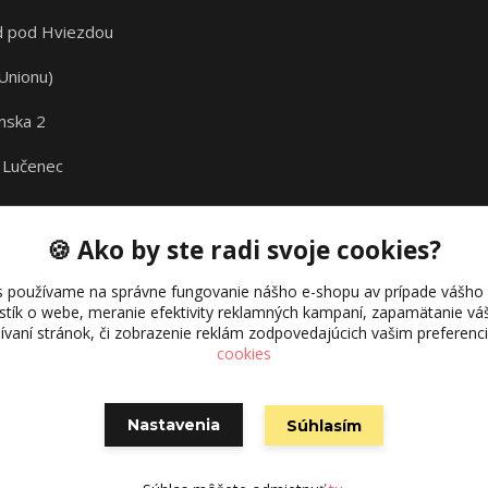
 pod Hviezdou
Unionu)
nska 2
 Lučenec
🍪 Ako by ste radi svoje cookies?
s používame na správne fungovanie nášho e-shopu av prípade vášho s
istík o webe, meranie efektivity reklamných kampaní, zapamätanie 
žívaní stránok, či zobrazenie reklám zodpovedajúcich vašim preferen
cookies
Nastavenia
Súhlasím
Vytvorené na
Eshop-rychlo.sk