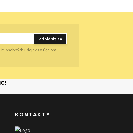
Prihlásiť sa
ím osobných údajov
za účelom
.
MO!
KONTAKTY