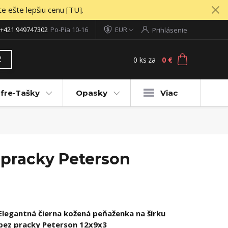
te ešte lepšiu cenu [TU].
+421 949747302
Po-Pia 10-16
EUR
Prihlásenie
0
ks
za
0 €
ť
fre-Tašky
Opasky
Viac
 pracky Peterson
Elegantná čierna kožená peňaženka na šírku
bez pracky Peterson 12x9x3