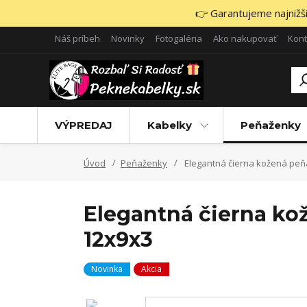
👉 Garantujeme najnižšie
Náš príbeh
Novinky
Fotogaléria
Ako nakupovať
Kont
VÝPREDAJ
Kabelky
Peňaženky
Úvod
Peňaženky
Elegantná čierna kožená peň
Elegantná čierna ko
12x9x3
Novinka
Akcia