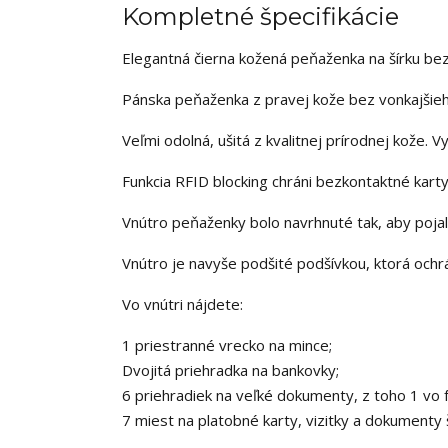
Kompletné špecifikácie
Elegantná čierna kožená peňaženka na šírku b
Pánska peňaženka z pravej kože bez vonkajšieh
Veľmi odolná, ušitá z kvalitnej prírodnej kože
Funkcia RFID blocking chráni bezkontaktné karty,
Vnútro peňaženky bolo navrhnuté tak, aby pojal
Vnútro je navyše podšité podšívkou, ktorá ochr
Vo vnútri nájdete:
1 priestranné vrecko na mince;
Dvojitá priehradka na bankovky;
6 priehradiek na veľké dokumenty, z toho 1 vo 
7 miest na platobné karty, vizitky a dokumenty