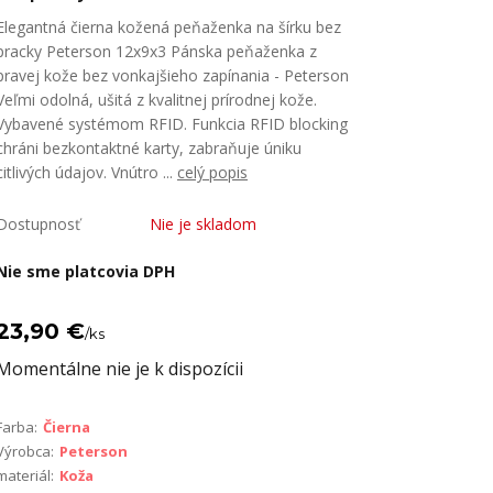
Elegantná čierna kožená peňaženka na šírku bez
pracky Peterson 12x9x3 Pánska peňaženka z
pravej kože bez vonkajšieho zapínania - Peterson
Veľmi odolná, ušitá z kvalitnej prírodnej kože.
Vybavené systémom RFID. Funkcia RFID blocking
chráni bezkontaktné karty, zabraňuje úniku
citlivých údajov. Vnútro ...
celý popis
Dostupnosť
Nie je skladom
Nie sme platcovia DPH
23,90 €
/
ks
Momentálne nie je k dispozícii
Farba:
Čierna
Výrobca:
Peterson
materiál:
Koža