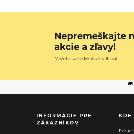
Nepremeškajte n
akcie a zľavy!
Môžete sa kedykoľvek odhlásiť.
🚚
INFORMÁCIE PRE
KDE
ZÁKAZNÍKOV
Peknek