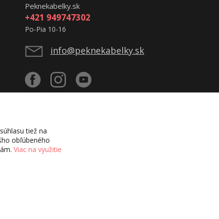
Peknekabelky.sk
+421 949747302
Po-Pia 10-16
info@peknekabelky.sk
úhlasu tiež na
vášho obľúbeného
ciám.
Viac na využitie