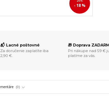
29 €
- 18 %
📬 Lacné poštovné
🎁 Doprava ZADAR
Za doručenie zaplatíte iba
Pri nákupe nad 59 € j
2,90 €.
platíme za vás.
omentáre
0