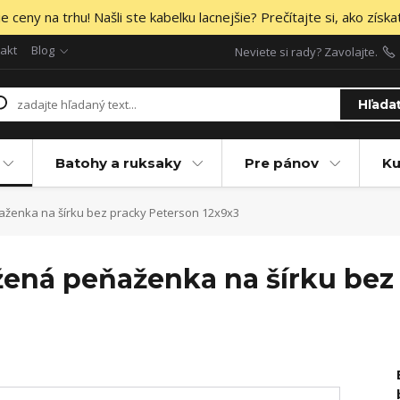
 ceny na trhu! Našli ste kabelku lacnejšie? Prečítajte si, ako získa
akt
Blog
Neviete si rady? Zavolajte.
Hľada
Batohy a ruksaky
Pre pánov
Ku
aženka na šírku bez pracky Peterson 12x9x3
žená peňaženka na šírku bez