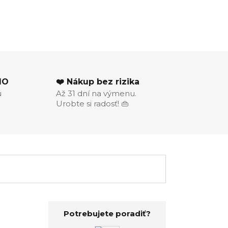
MO
❤️ Nákup bez rizika
u
Až 31 dní na výmenu.
Urobte si radosť! 👜
Potrebujete poradiť?