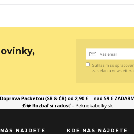
ovinky,
Súhlasím so
spracovan
zasielania newslettera
Doprava Packetou (SR & ČR) od 2,90 € – nad 59 € ZADAR
🎁❤️
Rozbaľ si radosť
– Peknekabelky.sk
 NÁS NÁJDETE
KDE NÁS NÁJDETE