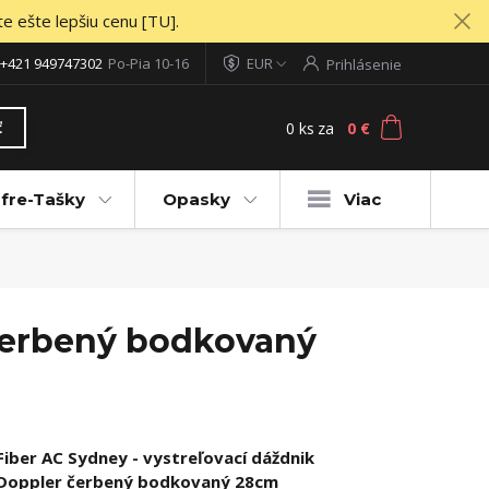
te ešte lepšiu cenu [TU].
+421 949747302
Po-Pia 10-16
EUR
Prihlásenie
0
ks
za
0 €
ť
fre-Tašky
Opasky
Viac
 čerbený bodkovaný
Fiber AC Sydney - vystreľovací dáždnik
Doppler čerbený bodkovaný 28cm