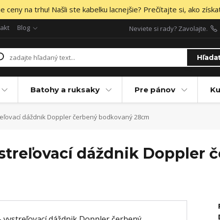
 ceny na trhu! Našli ste kabelku lacnejšie? Prečítajte si, ako získa
akt
Blog
Neviete si rady? Zavolajte.
Hľada
Batohy a ruksaky
Pre pánov
Ku
treľovací dáždnik Doppler čerbený bodkovaný 28cm
ystreľovací dáždnik Doppler