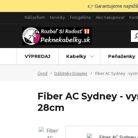
👉 Garantujeme najnižšie
Náš príbeh
Novinky
Fotogaléria
Ako nakupovať
Kont
VÝPREDAJ
Kabelky
Peňaženky
Úvod
Dáždniky Doppler
Fiber AC Sydney - vys
Fiber AC Sydney - v
28cm