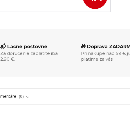
📬 Lacné poštovné
🎁 Doprava ZADAR
Za doručenie zaplatíte iba
Pri nákupe nad 59 € j
2,90 €.
platíme za vás.
omentáre
0