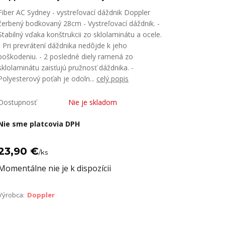
Fiber AC Sydney - vystreľovací dáždnik Doppler
čerbený bodkovaný 28cm - Vystreľovací dáždnik. -
Stabilný vďaka konštrukcii zo sklolaminátu a ocele.
- Pri prevrátení dáždnika nedôjde k jeho
poškodeniu. - 2 posledné diely ramená zo
sklolaminátu zaisťujú pružnosť dáždnika. -
Polyesterový poťah je odoln...
celý popis
Dostupnosť
Nie je skladom
Nie sme platcovia DPH
23,90 €
/
ks
Momentálne nie je k dispozícii
Výrobca:
Doppler