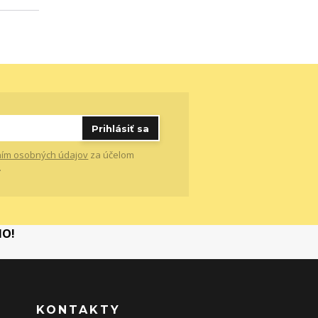
Prihlásiť sa
ím osobných údajov
za účelom
.
MO!
KONTAKTY