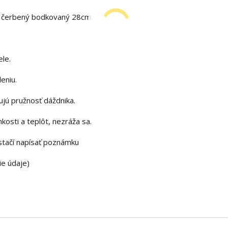
er čerbený bodkovaný 28cm
ele.
eniu.
ujú pružnosť dáždnika.
osti a teplôt, nezráža sa.
stačí napísať poznámku
ie údaje)