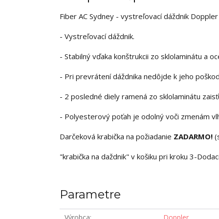
Fiber AC Sydney - vystreľovací dáždnik Doppl
- Vystreľovací dáždnik.
- Stabilný vďaka konštrukcii zo sklolaminátu a oc
- Pri prevrátení dáždnika nedôjde k jeho poškod
- 2 posledné diely ramená zo sklolaminátu zaisť
- Polyesterový poťah je odolný voči zmenám vlhk
Darčeková krabička na požiadanie
ZADARMO!
(
"krabička na daždnik" v košiku pri kroku 3-Dodac
Parametre
Výrobca
Doppler