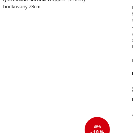
29 €
- 18 %