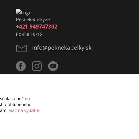
Peknekabelky.sk
+421 949747302
Po-Pia 10-16
info@peknekabelky.sk
úhlasu tiež na
vášho obľúbeného
ciám.
Viac na využitie