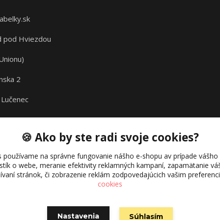
abelky.sk
 pod Hviezdou
Unionu)
nska 2
 Lučenec
🍪 Ako by ste radi svoje cookies?
s používame na správne fungovanie nášho e-shopu av prípade vášho s
istík o webe, meranie efektivity reklamných kampaní, zapamätanie 
žívaní stránok, či zobrazenie reklám zodpovedajúcich vašim preferen
cookies
Nastavenia
Súhlasím