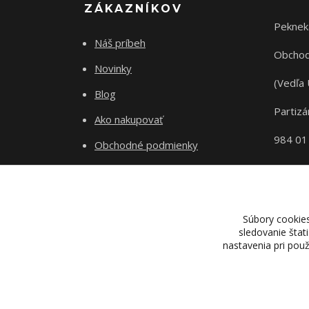
ZÁKAZNÍKOV
Peknek
Náš príbeh
Obchod
Novinky
(Vedľa 
Blog
Partizá
Ako nakupovať
984 01
Obchodné podmienky
Odstupenie od zmluvy
Ochrana súkromia
Súbory cookie
sledovanie štat
nastavenia pri pou